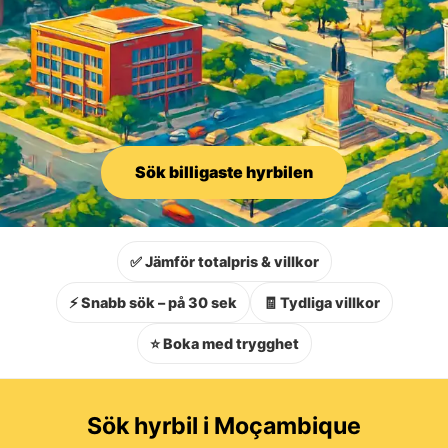
Sök billigaste hyrbilen
✅ Jämför totalpris & villkor
⚡ Snabb sök – på 30 sek
🧾 Tydliga villkor
⭐ Boka med trygghet
Sök hyrbil i Moçambique