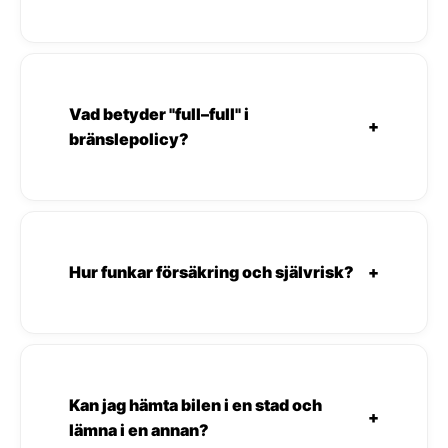
Vad betyder "full–full" i
+
bränslepolicy?
Hur funkar försäkring och självrisk?
+
Kan jag hämta bilen i en stad och
+
lämna i en annan?