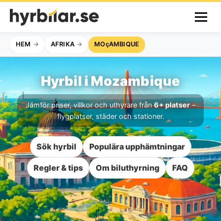
HEM
AFRIKA
MOçAMBIQUE
Hyrbil i Mozambique
Jämför priser, villkor och uthyrare från
6+ platser
–
flygplatser, städer och stationer.
Sök hyrbil
Populära upphämtningar
Regler & tips
Om biluthyrning
FAQ