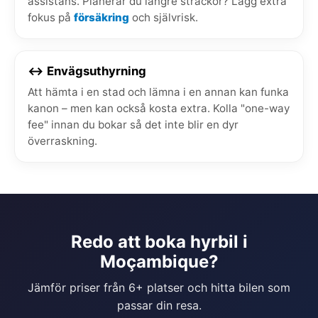
assistans. Planerar du längre sträckor? Lägg extra
fokus på
försäkring
och självrisk.
↔️ Envägsuthyrning
Att hämta i en stad och lämna i en annan kan funka
kanon – men kan också kosta extra. Kolla "one-way
fee" innan du bokar så det inte blir en dyr
överraskning.
Redo att boka hyrbil i
Moçambique?
Jämför priser från 6+ platser och hitta bilen som
passar din resa.