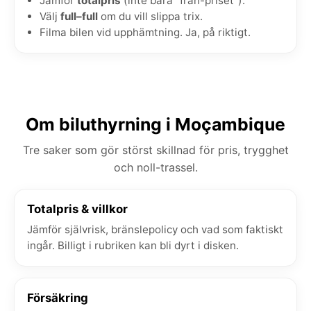
Jämför
totalpris
(inte bara "från-priset").
Välj
full–full
om du vill slippa trix.
Filma bilen vid upphämtning. Ja, på riktigt.
Om biluthyrning i Moçambique
Tre saker som gör störst skillnad för pris, trygghet
och noll-trassel.
Totalpris & villkor
Jämför självrisk, bränslepolicy och vad som faktiskt
ingår. Billigt i rubriken kan bli dyrt i disken.
Försäkring