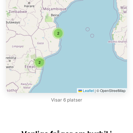
2
2
Leaflet
|
© OpenStreetMap
Visar 6 platser