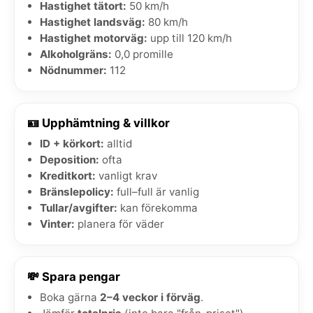
Hastighet tätort:
50 km/h
Hastighet landsväg:
80 km/h
Hastighet motorväg:
upp till 120 km/h
Alkoholgräns:
0,0 promille
Nödnummer:
112
🪪 Upphämtning & villkor
ID + körkort:
alltid
Deposition:
ofta
Kreditkort:
vanligt krav
Bränslepolicy:
full–full är vanlig
Tullar/avgifter:
kan förekomma
Vinter:
planera för väder
💸 Spara pengar
Boka gärna
2–4 veckor i förväg
.