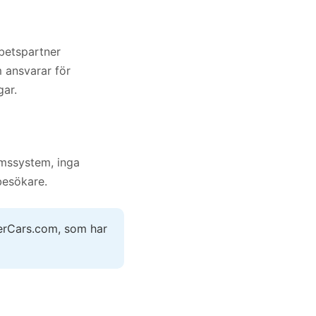
rbetspartner
 ansvarar för
ar.
lemssystem, inga
besökare.
erCars.com, som har