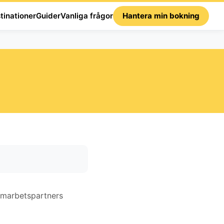
tinationer
Guider
Vanliga frågor
Hantera min bokning
samarbetspartners