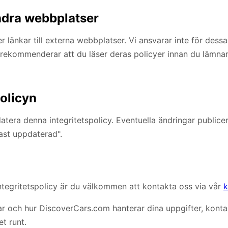
andra webbplatser
r länkar till externa webbplatser. Vi ansvarar inte för des
h rekommenderar att du läser deras policyer innan du lämna
policyn
tera denna integritetspolicy. Eventuella ändringar public
ast uppdaterad".
ntegritetspolicy är du välkommen att kontakta oss via vår
k
r och hur DiscoverCars.com hanterar dina uppgifter, konta
et runt.