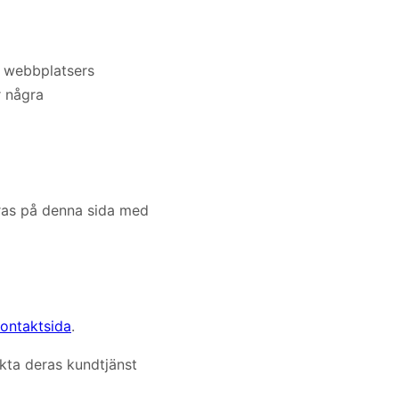
sa webbplatsers
r några
eras på denna sida med
ontaktsida
.
kta deras kundtjänst