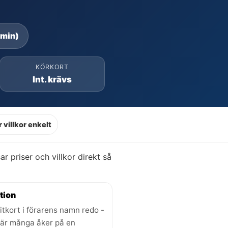
 min)
KÖRKORT
Int. krävs
 villkor enkelt
sar priser och villkor direkt så
tion
itkort i förarens namn redo -
där många åker på en