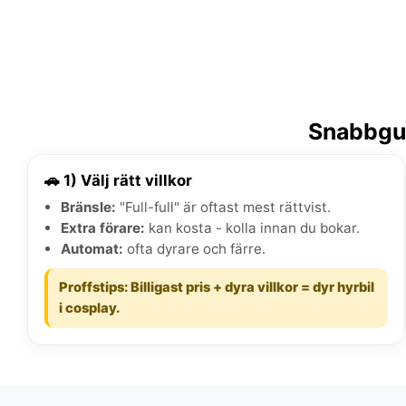
Snabbgui
🚗 1) Välj rätt villkor
Bränsle:
"Full-full" är oftast mest rättvist.
Extra förare:
kan kosta - kolla innan du bokar.
Automat:
ofta dyrare och färre.
Proffstips: Billigast pris + dyra villkor = dyr hyrbil
i cosplay.