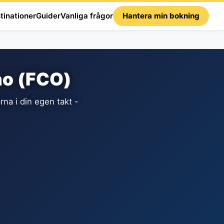
tinationer
Guider
Vanliga frågor
Hantera min bokning
no (FCO)
a i din egen takt -