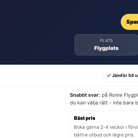
Spar
PLATS
Flygplats
✅ Jämför 54 u
Snabbt svar:
på Rome Flygpla
du kan välja rätt - inte bara bi
Bäst pris
Boka gärna 2-4 veckor i förv
bättre utbud och lägre pris.