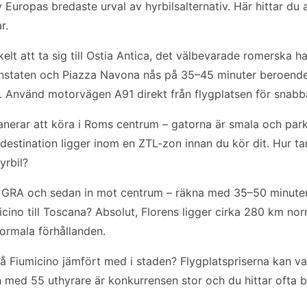
v Europas bredaste urval av hyrbilsalternativ. Här hittar du 
r.
kelt att ta sig till Ostia Antica, det välbevarade romerska 
anstaten och Piazza Navona nås på 35–45 minuter beroende
 Använd motorvägen A91 direkt från flygplatsen för snab
lanerar att köra i Roms centrum – gatorna är smala och pa
n destination ligger inom en ZTL-zon innan du kör dit. Hur t
yrbil?
GRA och sedan in mot centrum – räkna med 35–50 minuter 
icino till Toscana? Absolut, Florens ligger cirka 280 km norr
ormala förhållanden.
 på Fiumicino jämfört med i staden? Flygplatspriserna kan 
en med 55 uthyrare är konkurrensen stor och du hittar ofta