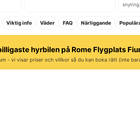
snyting
Viktig info
Väder
FAQ
Närliggande
Populära
billigaste hyrbilen på Rome Flygplats Fi
um - vi visar priser och villkor så du kan boka rätt (inte bara 