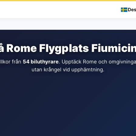
Des
på Rome Flygplats Fiumici
llkor från
54 biluthyrare
. Upptäck Rome och omgivningarn
utan krångel vid upphämtning.