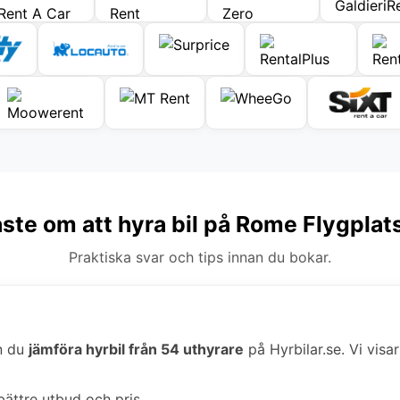
aste om att hyra bil på Rome Flygplat
Praktiska svar och tips innan du bokar.
n du
jämföra hyrbil från 54 uthyrare
på Hyrbilar.se. Vi visar
bättre utbud och pris.