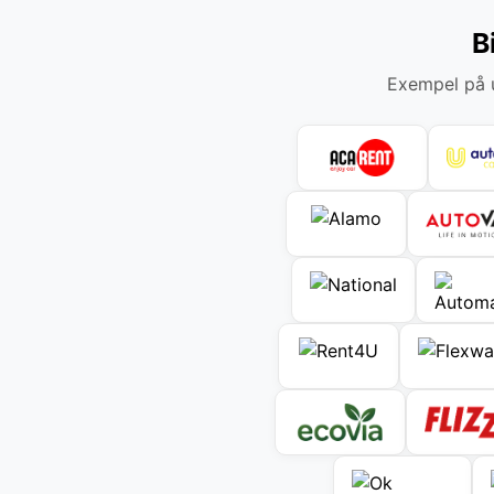
B
Exempel på u