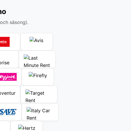
no
 och säsong).