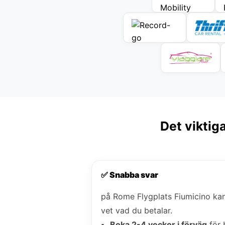
Det viktig
✅ Snabba svar
på Rome Flygplats Fiumicino ka
vet vad du betalar.
Boka 2-4 veckor i förväg
för 