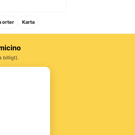
.
 orter
Karta
umicino
billigt).