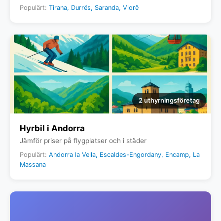
Populärt:
Tirana, Durrës, Saranda, Vlorë
2 uthyrningsföretag
Hyrbil i Andorra
Jämför priser på flygplatser och i städer
Populärt:
Andorra la Vella, Escaldes-Engordany, Encamp, La
Massana