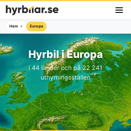
Hem
Europa
Hyrbil i Europa
i 44 länder och på 22 241
uthyrningsställen