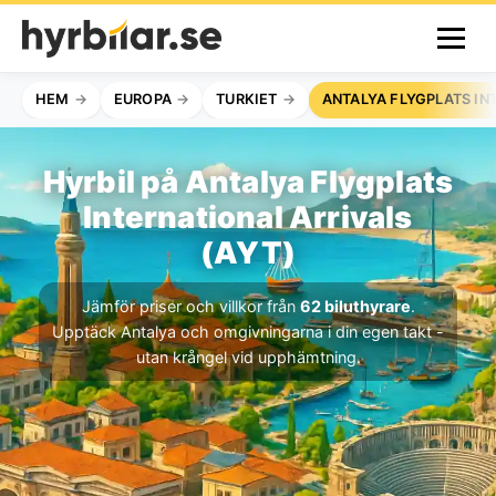
HEM
EUROPA
TURKIET
ANTALYA FLYGPLATS IN
Hyrbil på Antalya Flygplats
International Arrivals
(AYT)
Jämför priser och villkor från
62 biluthyrare
.
Upptäck Antalya och omgivningarna i din egen takt -
utan krångel vid upphämtning.