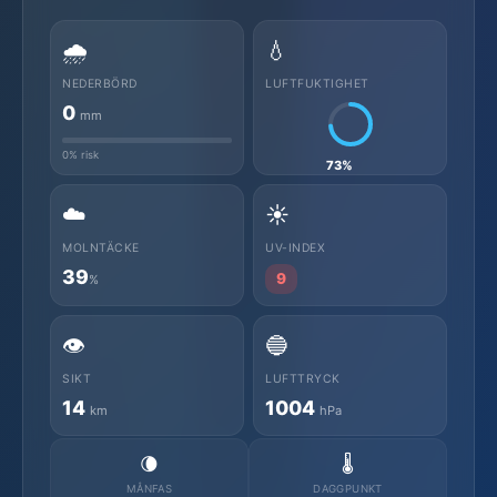
🌧️
💧
NEDERBÖRD
LUFTFUKTIGHET
0
mm
0% risk
73%
☁️
☀️
MOLNTÄCKE
UV-INDEX
39
9
%
👁️
🔵
SIKT
LUFTTRYCK
14
1004
km
hPa
🌘
🌡️
MÅNFAS
DAGGPUNKT