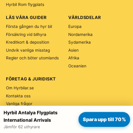
Hyrbil Rom flygplats
LÄS VÅRA GUIDER
VÄRLDSDELAR
Första gången du hyr bil
Europa
Försäkring vid bilhyra
Nordamerika
Kreditkort & deposition
Sydamerika
Undvik vanliga misstag
Asien
Regler och böter utomlands
Afrika
Oceanien
FÖRETAG & JURIDISKT
Om Hyrbilar.se
Kontakta oss
Vanliga frågor
Allmänna villkor
Hyrbil Antalya Flygplats
Spara upp till 70%
Integritetspolicy
International Arrivals
Jämför 62 uthyrare
Hantera min bokning