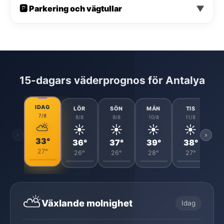
🅿️ Parkering och vägtullar
▼
15-dagars väderprognos för Antalya
IDAG
LÖR
SÖN
MÅN
TIS
7/8
8/8
9/8
10/8
11/8
⛅
☀️
☀️
☀️
☀️
‹
›
33°
36°
37°
39°
38°
27°
26°
26°
28°
27°
⛅
Växlande molnighet
Idag