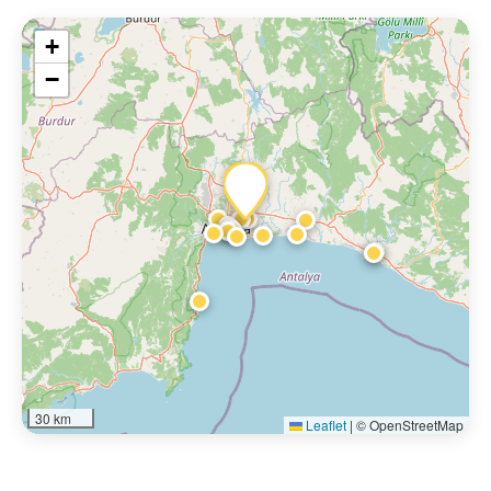
+
−
30 km
Leaflet
|
© OpenStreetMap