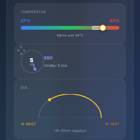
TEMPERATUR
27°C
33°C
Känns som 34°C
S
O
V
N
SSO
5
m/s
Vindby: 5 m/s
SOL
☼ 06:07
☼ 19:57
13h 50min dagsljus