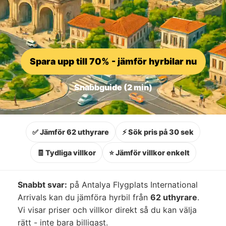
Spara upp till 70% - jämför hyrbilar nu
Snabbguide (2 min)
✅ Jämför 62 uthyrare
⚡ Sök pris på 30 sek
🧾 Tydliga villkor
⭐ Jämför villkor enkelt
Snabbt svar:
på Antalya Flygplats International
Arrivals kan du jämföra hyrbil från
62 uthyrare
.
Vi visar priser och villkor direkt så du kan välja
rätt - inte bara billigast.