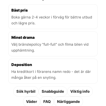
Bäst pris
Boka gärna 2-4 veckor i förväg för bättre utbud
och lägre pris.
Minst drama
Välj bränslepolicy "full-full" och filma bilen vid
upphämtning.
Deposition
Ha kreditkort i förarens namn redo - det är där
många åker på en snyting.
Sök hyrbil
Snabbguide
Viktig info
Väder
FAQ
Närliggande