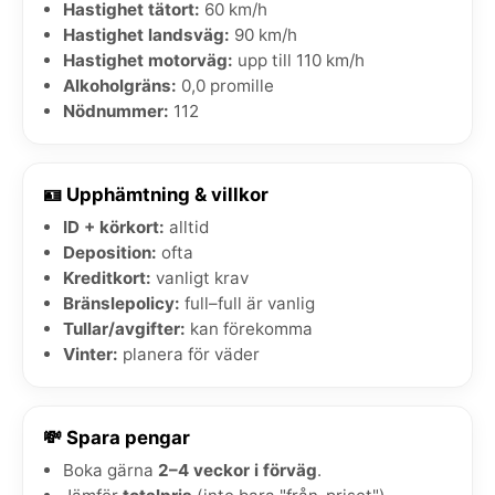
Hastighet tätort:
60 km/h
Hastighet landsväg:
90 km/h
Hastighet motorväg:
upp till 110 km/h
Alkoholgräns:
0,0 promille
Nödnummer:
112
🪪 Upphämtning & villkor
ID + körkort:
alltid
Deposition:
ofta
Kreditkort:
vanligt krav
Bränslepolicy:
full–full är vanlig
Tullar/avgifter:
kan förekomma
Vinter:
planera för väder
💸 Spara pengar
Boka gärna
2–4 veckor i förväg
.