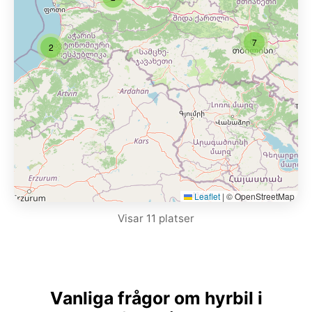
7
2
Leaflet
|
© OpenStreetMap
Visar 11 platser
Vanliga frågor om hyrbil i