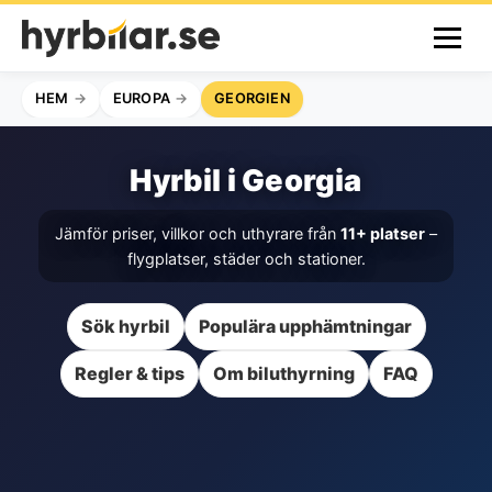
HEM
EUROPA
GEORGIEN
Hyrbil i Georgia
Jämför priser, villkor och uthyrare från
11+ platser
–
flygplatser, städer och stationer.
Sök hyrbil
Populära upphämtningar
Regler & tips
Om biluthyrning
FAQ