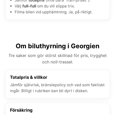
Jämför
totalpris
(inte bara "från-priset").
Välj
full–full
om du vill slippa trix.
Filma bilen vid upphämtning. Ja, på riktigt.
Om biluthyrning i Georgien
Tre saker som gör störst skillnad för pris, trygghet
och noll-trassel.
Totalpris & villkor
Jämför självrisk, bränslepolicy och vad som faktiskt
ingår. Billigt i rubriken kan bli dyrt i disken.
Försäkring