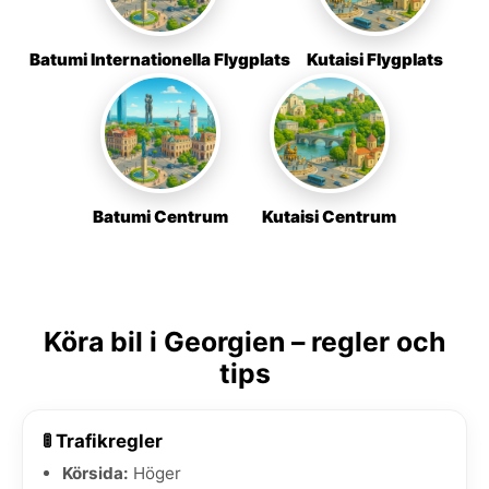
Batumi Internationella Flygplats
Kutaisi Flygplats
Batumi Centrum
Kutaisi Centrum
Köra bil i Georgien – regler och
tips
🚦 Trafikregler
Körsida:
Höger