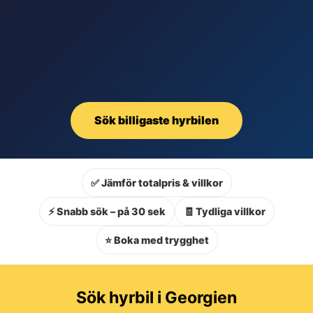
Sök billigaste hyrbilen
✅ Jämför totalpris & villkor
⚡ Snabb sök – på 30 sek
🧾 Tydliga villkor
⭐ Boka med trygghet
Sök hyrbil i Georgien