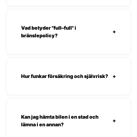
Vad betyder "full–full" i
+
bränslepolicy?
Hur funkar försäkring och självrisk?
+
Kan jag hämta bilen i en stad och
+
lämna i en annan?