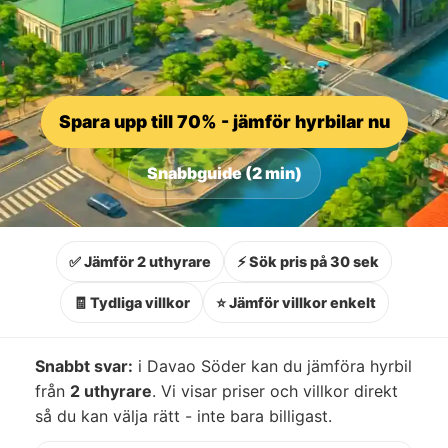
Spara upp till 70% - jämför hyrbilar nu
Snabbguide (2 min)
✅ Jämför 2 uthyrare
⚡ Sök pris på 30 sek
🧾 Tydliga villkor
⭐ Jämför villkor enkelt
Snabbt svar:
i Davao Söder kan du jämföra hyrbil
från
2 uthyrare
. Vi visar priser och villkor direkt
så du kan välja rätt - inte bara billigast.