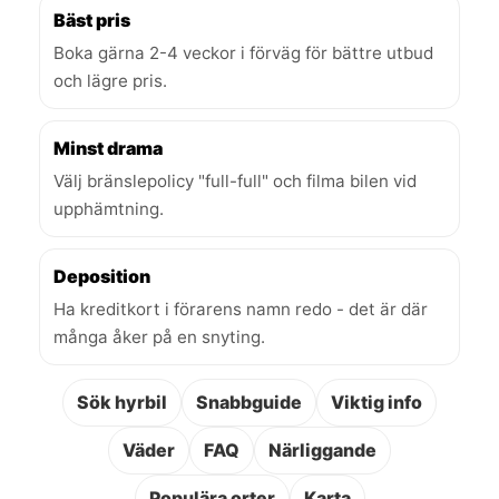
Bäst pris
Boka gärna 2-4 veckor i förväg för bättre utbud
och lägre pris.
Minst drama
Välj bränslepolicy "full-full" och filma bilen vid
upphämtning.
Deposition
Ha kreditkort i förarens namn redo - det är där
många åker på en snyting.
Sök hyrbil
Snabbguide
Viktig info
Väder
FAQ
Närliggande
Populära orter
Karta