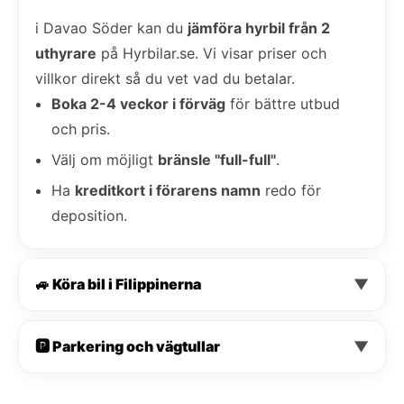
i Davao Söder kan du
jämföra hyrbil från 2
uthyrare
på Hyrbilar.se. Vi visar priser och
villkor direkt så du vet vad du betalar.
Boka 2-4 veckor i förväg
för bättre utbud
och pris.
Välj om möjligt
bränsle "full-full"
.
Ha
kreditkort i förarens namn
redo för
deposition.
🚙 Köra bil i Filippinerna
▼
🅿️ Parkering och vägtullar
▼