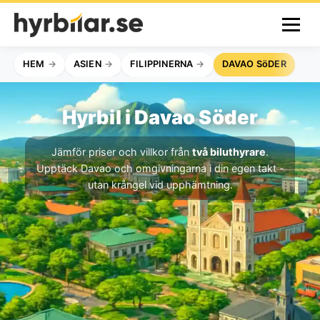
HEM
ASIEN
FILIPPINERNA
DAVAO SöDER
Hyrbil i Davao Söder
Jämför priser och villkor från
två biluthyrare
.
Upptäck Davao och omgivningarna i din egen takt -
utan krångel vid upphämtning.