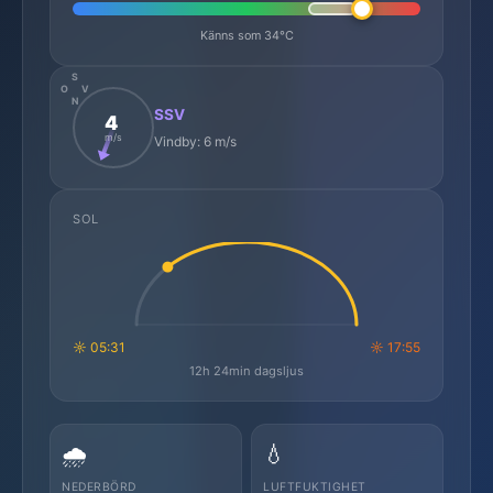
Känns som 34°C
S
O
V
N
SSV
4
m/s
Vindby: 6 m/s
SOL
☼ 05:31
☼ 17:55
12h 24min dagsljus
🌧️
💧
NEDERBÖRD
LUFTFUKTIGHET