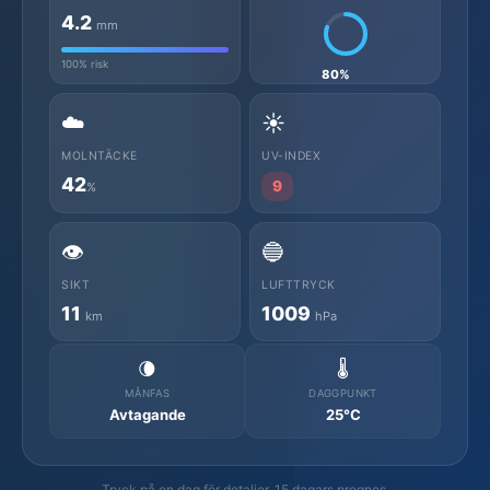
4.2
mm
100% risk
80%
☁️
☀️
MOLNTÄCKE
UV-INDEX
42
9
%
👁️
🔵
SIKT
LUFTTRYCK
11
1009
km
hPa
🌘
🌡️
MÅNFAS
DAGGPUNKT
Avtagande
25°C
Tryck på en dag för detaljer. 15 dagars prognos.