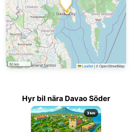
50 km
Leaflet
|
© OpenStreetMap
Hyr bil nära Davao Söder
3 km