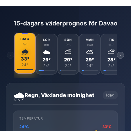
15-dagars väderprognos för Davao
IDAG
LÖR
SÖN
MÅN
TIS
7/8
8/8
9/8
10/8
11/8
🌧️
☁️
⛅
⛅
⛅
‹
›
33°
29°
29°
29°
28°
24°
24°
24°
24°
24°
🌧️
Regn, Växlande molnighet
Idag
TEMPERATUR
24°C
33°C