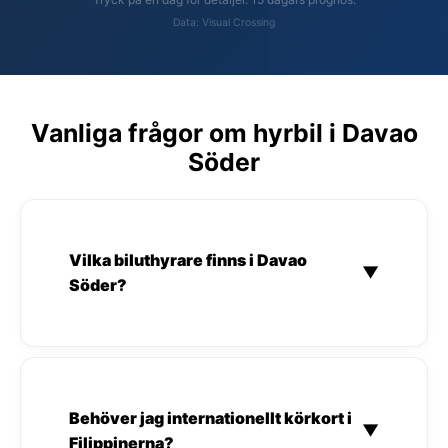
Data: Visual Crossing
Vanliga frågor om hyrbil i Davao
Söder
Vilka biluthyrare finns i Davao
▼
Söder?
Behöver jag internationellt körkort i
▼
Filippinerna?