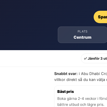
Spar
PLATS
Centrum
✅ Jämför 3 u
Snabbt svar:
i Abu Dhabi Cro
villkor direkt så du kan välja r
Bäst pris
Boka gärna 2-4 veckor i förv
bättre utbud och lägre pris.