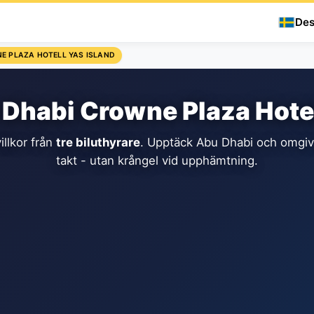
Des
E PLAZA HOTELL YAS ISLAND
u Dhabi Crowne Plaza Hotel
illkor från
tre biluthyrare
. Upptäck Abu Dhabi och omgiv
takt - utan krångel vid upphämtning.