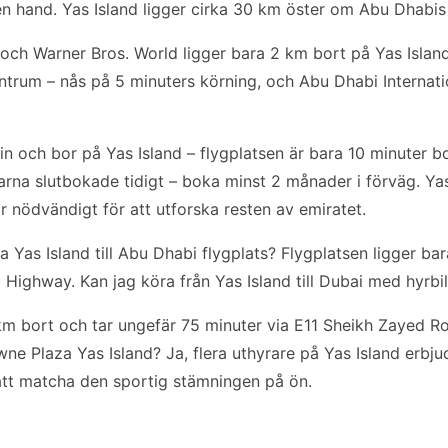
en hand. Yas Island ligger cirka 30 km öster om Abu Dhabis
och Warner Bros. World ligger bara 2 km bort på Yas Island.
trum – nås på 5 minuters körning, och Abu Dhabi Internatio
 in och bor på Yas Island – flygplatsen är bara 10 minuter b
arna slutbokade tidigt – boka minst 2 månader i förväg. Yas 
är nödvändigt för att utforska resten av emiratet.
 Yas Island till Abu Dhabi flygplats? Flygplatsen ligger ba
d Highway. Kan jag köra från Yas Island till Dubai med hyrbi
km bort och tar ungefär 75 minuter via E11 Sheikh Zayed Roa
wne Plaza Yas Island? Ja, flera uthyrare på Yas Island erbju
 att matcha den sportig stämningen på ön.