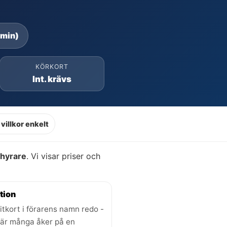
 min)
KÖRKORT
Int. krävs
villkor enkelt
thyrare
. Vi visar priser och
tion
itkort i förarens namn redo -
där många åker på en