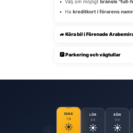
Välj om möjligt
bränsle "full-fu
Ha
kreditkort i förarens nam
🚙 Köra bil i Förenade Arabemir
🅿️ Parkering och vägtullar
IDAG
LÖR
SÖN
7/8
8/8
9/8
☀️
☀️
☀️
‹