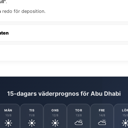
ll"
.
n
redo för deposition.
aten
15-dagars väderprognos för Abu Dhabi
MÅN
TIS
ONS
TOR
FRE
LÖ
10/8
11/8
12/8
13/8
14/8
15/
☀️
☀️
☀️
⛅
⛅
☀