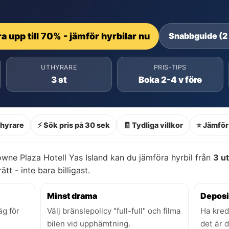
a upp till 70% - jämför hyrbilar nu
Snabbguide (2
UTHYRARE
PRIS-TIPS
3 st
Boka 2-4 v före
thyrare
⚡ Sök pris på 30 sek
🧾 Tydliga villkor
⭐ Jämför 
wne Plaza Hotell Yas Island kan du jämföra hyrbil från
3 u
ätt - inte bara billigast.
Minst drama
Deposi
äg för
Välj bränslepolicy "full-full" och filma
Ha kred
bilen vid upphämtning.
det är 