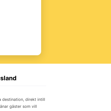
Island
estination, direkt intill
jänar gäster som vill