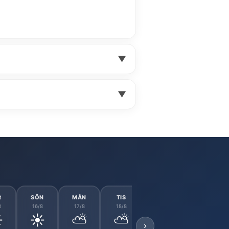
▼
▼
R
SÖN
MÅN
TIS
ONS
TOR
8
16/8
17/8
18/8
19/8
20/8
️
☀️
⛅
⛅
⛅
☀️
›