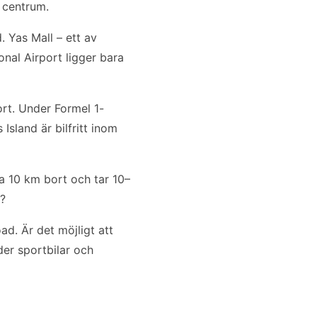
 centrum.
 Yas Mall – ett av
nal Airport ligger bara
ort. Under Formel 1-
Island är bilfritt inom
ra 10 km bort och tar 10–
l?
d. Är det möjligt att
der sportbilar och