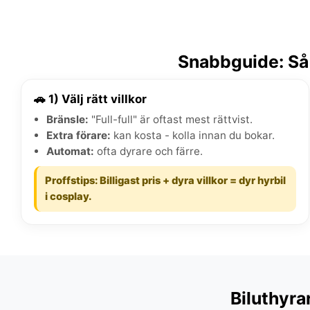
Snabbguide: Så 
🚗 1) Välj rätt villkor
Bränsle:
"Full-full" är oftast mest rättvist.
Extra förare:
kan kosta - kolla innan du bokar.
Automat:
ofta dyrare och färre.
Proffstips: Billigast pris + dyra villkor = dyr hyrbil
i cosplay.
Biluthyra