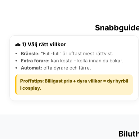
Snabbguide:
🚗 1) Välj rätt villkor
Bränsle:
"Full-full" är oftast mest rättvist.
Extra förare:
kan kosta - kolla innan du bokar.
Automat:
ofta dyrare och färre.
Proffstips: Billigast pris + dyra villkor = dyr hyrbil
i cosplay.
Bilut