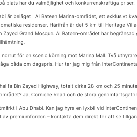
å plats har du valmöjlighet och konkurrenskraftiga priser.
bi är beläget i Al Bateen Marina-området, ett exklusivt kv
omatiska residenser. Härifrån är det 5 km till Heritage Villa
ikh Zayed Grand Mosque. Al Bateen-området har begränsad 
ilhämtning.
norrut för en scenic körning mot Marina Mall. Två uthyrare 
åga båda om dagspris. Hur tar jag mig från InterContinental
halifa Bin Zayed Highway, totalt cirka 28 km och 25 minuter.
-området? Ja, Corniche Road och de stora genomfartsgatorn
ärkt i Abu Dhabi. Kan jag hyra en lyxbil vid InterContinen
al av premiumfordon – kontakta dem direkt för att se tillgän