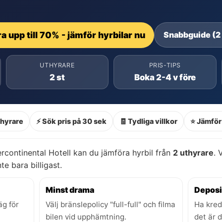
a upp till 70% - jämför hyrbilar nu
Snabbguide (2
UTHYRARE
PRIS-TIPS
2 st
Boka 2-4 v före
thyrare
⚡ Sök pris på 30 sek
🧾 Tydliga villkor
⭐ Jämför 
rcontinental Hotell kan du jämföra hyrbil från
2 uthyrare
. 
nte bara billigast.
Minst drama
Deposi
äg för
Välj bränslepolicy "full-full" och filma
Ha kred
bilen vid upphämtning.
det är 