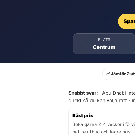
Spar
PLATS
Centrum
✅ Jämför 2 u
Snabbt svar:
i Abu Dhabi Inte
direkt så du kan välja rätt - i
Bäst pris
Boka gärna 2-4 veckor i förv
bättre utbud och lägre pris.