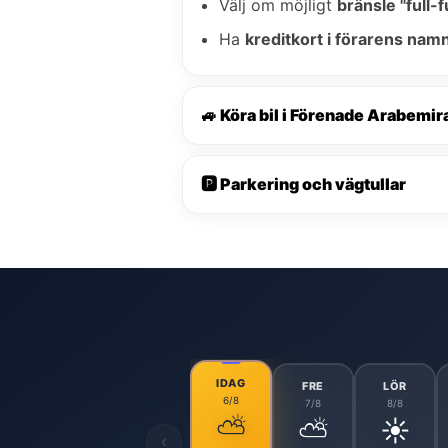
Välj om möjligt
bränsle "full-fu
Ha
kreditkort i förarens nam
🚙 Köra bil i Förenade Arabemir
🅿️ Parkering och vägtullar
IDAG
FRE
LÖR
6/8
7/8
8/8
⛅
⛅
☀️
‹