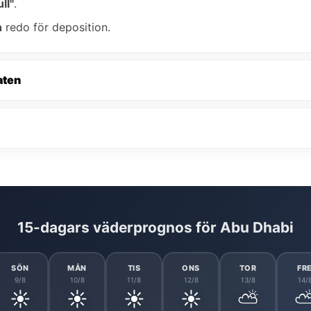
ll"
.
n
redo för deposition.
aten
15-dagars väderprognos för Abu Dhabi
SÖN
MÅN
TIS
ONS
TOR
FR
9/8
10/8
11/8
12/8
13/8
14/
☀️
☀️
☀️
☀️
⛅