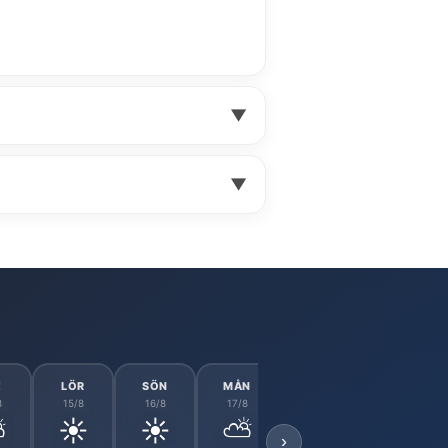
▼
▼
E
LÖR
SÖN
MÅN
TIS
ONS
8
15/8
16/8
17/8
18/8
19/8
⛅
☀️
☀️
⛅
⛅
⛅
›