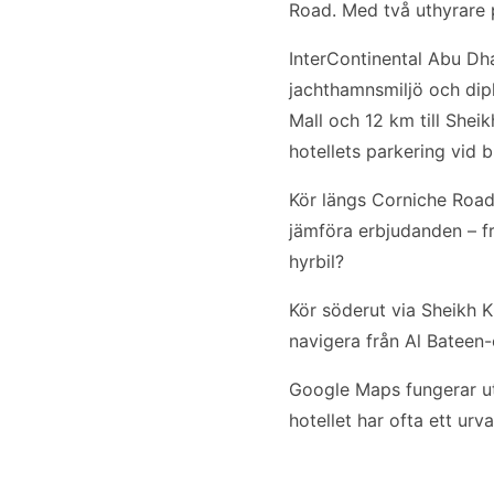
Road. Med två uthyrare p
InterContinental Abu Dha
jachthamnsmiljö och dipl
Mall och 12 km till She
hotellets parkering vid b
Kör längs Corniche Road 
jämföra erbjudanden – fr
hyrbil?
Kör söderut via Sheikh K
navigera från Al Bateen
Google Maps fungerar utm
hotellet har ofta ett urv