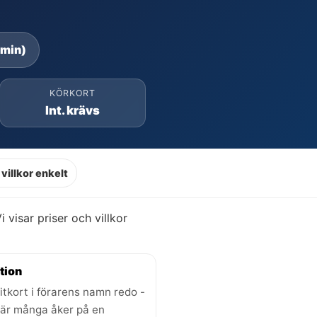
 min)
KÖRKORT
Int. krävs
villkor enkelt
Vi visar priser och villkor
tion
itkort i förarens namn redo -
där många åker på en