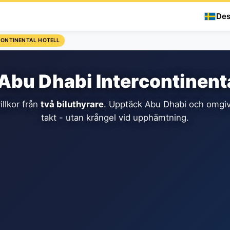
Des
CONTINENTAL HOTELL
i Abu Dhabi Intercontinenta
illkor från
två biluthyrare
. Upptäck Abu Dhabi och omgiv
takt - utan krångel vid upphämtning.