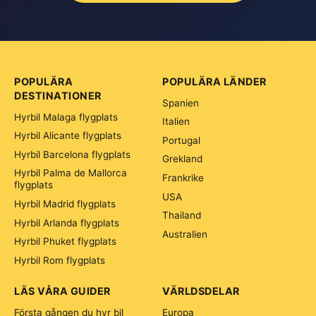
POPULÄRA
POPULÄRA LÄNDER
DESTINATIONER
Spanien
Hyrbil Malaga flygplats
Italien
Hyrbil Alicante flygplats
Portugal
Hyrbil Barcelona flygplats
Grekland
Hyrbil Palma de Mallorca
Frankrike
flygplats
USA
Hyrbil Madrid flygplats
Thailand
Hyrbil Arlanda flygplats
Australien
Hyrbil Phuket flygplats
Hyrbil Rom flygplats
LÄS VÅRA GUIDER
VÄRLDSDELAR
Första gången du hyr bil
Europa