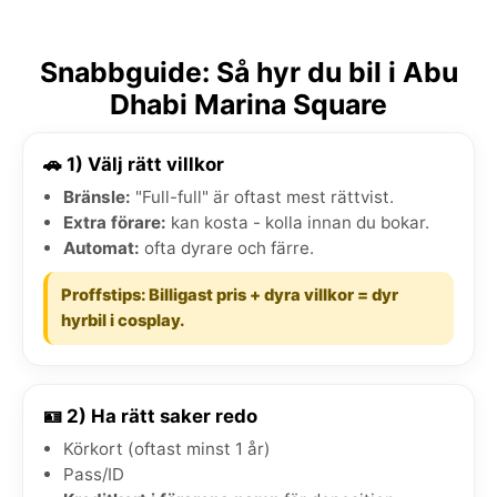
Snabbguide: Så hyr du bil i Abu
Dhabi Marina Square
🚗 1) Välj rätt villkor
Bränsle:
"Full-full" är oftast mest rättvist.
Extra förare:
kan kosta - kolla innan du bokar.
Automat:
ofta dyrare och färre.
Proffstips: Billigast pris + dyra villkor = dyr
hyrbil i cosplay.
🪪 2) Ha rätt saker redo
Körkort (oftast minst 1 år)
Pass/ID