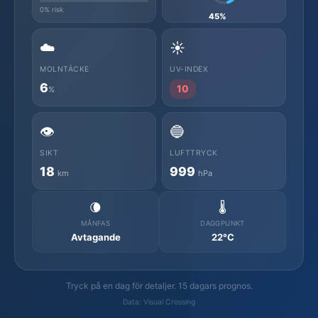
0% risk
45%
☁️
☀️
MOLNTÄCKE
UV-INDEX
6
10
%
👁️
🔵
SIKT
LUFTTRYCK
18
999
km
hPa
🌘
🌡️
MÅNFAS
DAGGPUNKT
Avtagande
22°C
Tryck på en dag för detaljer. 15 dagars prognos.
Data: Visual Crossing