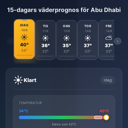
15-dagars väderprognos för Abu Dhabi
IDAG
TIS
ONS
TOR
FRE
10/8
11/8
12/8
13/8
14/8
☀️
☀️
☀️
☀️
⛅
‹
›
40°
36°
35°
37°
37°
34°
33°
33°
33°
33°
☀️
Klart
Idag
TEMPERATUR
34°C
40°C
Känns som 43°C