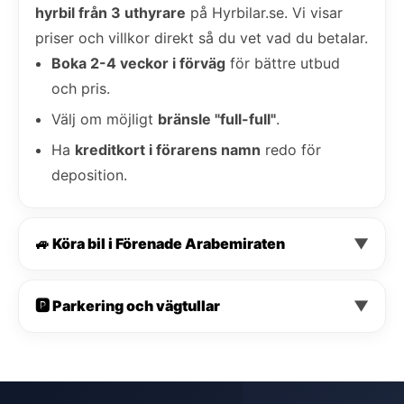
hyrbil från 3 uthyrare
på Hyrbilar.se. Vi visar
priser och villkor direkt så du vet vad du betalar.
Boka 2-4 veckor i förväg
för bättre utbud
och pris.
Välj om möjligt
bränsle "full-full"
.
Ha
kreditkort i förarens namn
redo för
deposition.
🚙 Köra bil i Förenade Arabemiraten
▼
🅿️ Parkering och vägtullar
▼