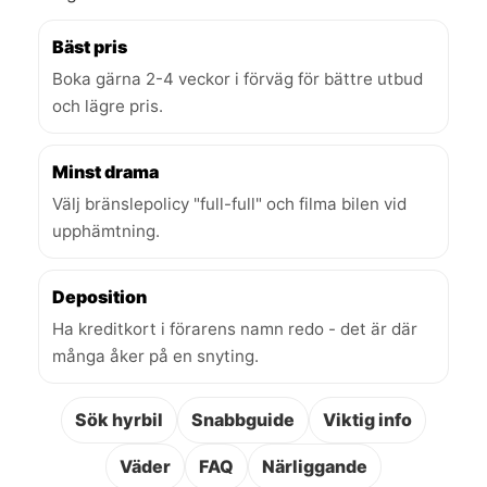
Bäst pris
Boka gärna 2-4 veckor i förväg för bättre utbud
och lägre pris.
Minst drama
Välj bränslepolicy "full-full" och filma bilen vid
upphämtning.
Deposition
Ha kreditkort i förarens namn redo - det är där
många åker på en snyting.
Sök hyrbil
Snabbguide
Viktig info
Väder
FAQ
Närliggande