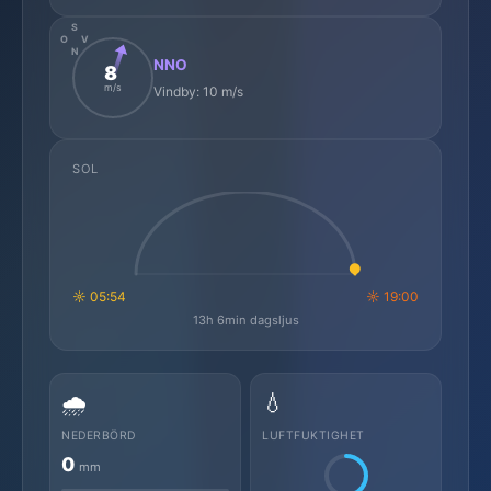
S
O
V
N
NNO
8
m/s
Vindby: 10 m/s
SOL
☼ 05:54
☼ 19:00
13h 6min dagsljus
🌧️
💧
NEDERBÖRD
LUFTFUKTIGHET
0
mm