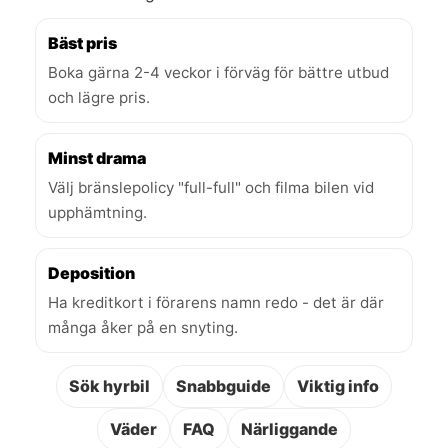
Bäst pris
Boka gärna 2-4 veckor i förväg för bättre utbud
och lägre pris.
Minst drama
Välj bränslepolicy "full-full" och filma bilen vid
upphämtning.
Deposition
Ha kreditkort i förarens namn redo - det är där
många åker på en snyting.
Sök hyrbil
Snabbguide
Viktig info
Väder
FAQ
Närliggande