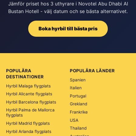
Jämför priset hos 3 uthyrare i Novotel Abu Dhabi Al
Bustan Hotell - välj datum och se bästa alternativet.
Boka hyrbil till bästa pris
POPULÄRA
POPULÄRA LÄNDER
DESTINATIONER
Spanien
Hyrbil Malaga flygplats
Italien
Hyrbil Alicante flygplats
Portugal
Hyrbil Barcelona flygplats
Grekland
Hyrbil Palma de Mallorca
Frankrike
flygplats
USA
Hyrbil Madrid flygplats
Thailand
Hyrbil Arlanda flygplats