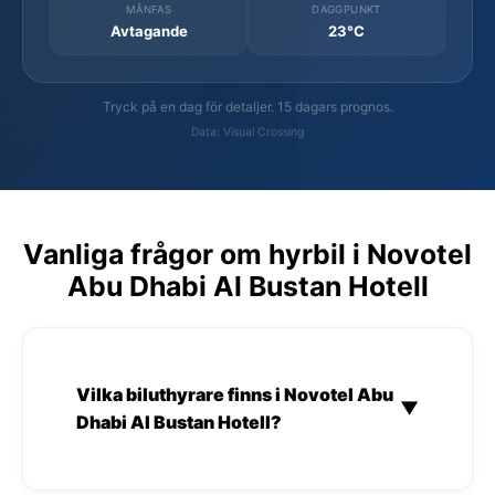
MÅNFAS
DAGGPUNKT
Avtagande
23°C
Tryck på en dag för detaljer. 15 dagars prognos.
Data: Visual Crossing
Vanliga frågor om hyrbil i Novotel
Abu Dhabi Al Bustan Hotell
Vilka biluthyrare finns i Novotel Abu
▼
Dhabi Al Bustan Hotell?