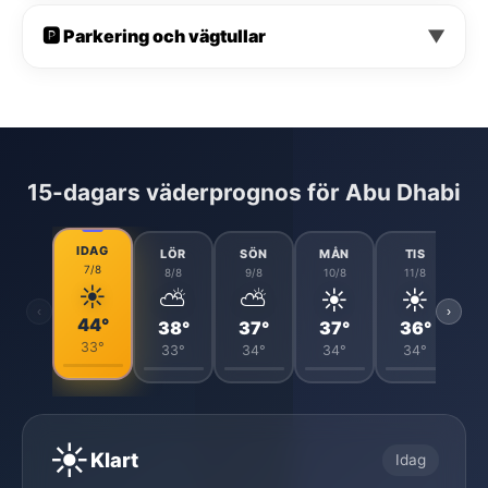
🅿️ Parkering och vägtullar
▼
15-dagars väderprognos för Abu Dhabi
IDAG
LÖR
SÖN
MÅN
TIS
7/8
8/8
9/8
10/8
11/8
☀️
⛅
⛅
☀️
☀️
‹
›
44°
38°
37°
37°
36°
33°
33°
34°
34°
34°
☀️
Klart
Idag