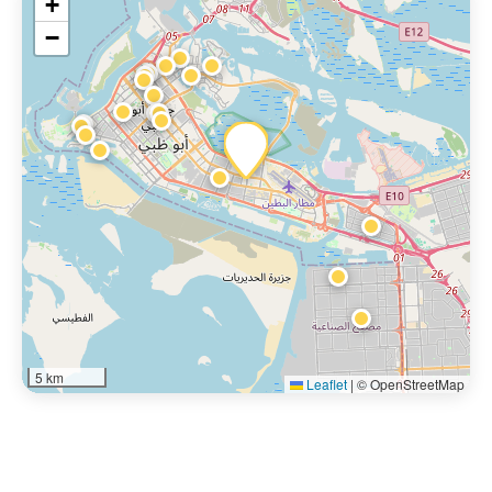
+
−
5 km
Leaflet
|
© OpenStreetMap