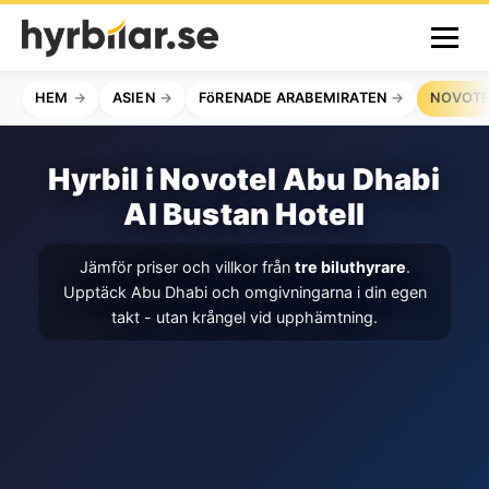
HEM
ASIEN
FöRENADE ARABEMIRATEN
NOVOTE
Hyrbil i Novotel Abu Dhabi
Al Bustan Hotell
Jämför priser och villkor från
tre biluthyrare
.
Upptäck Abu Dhabi och omgivningarna i din egen
takt - utan krångel vid upphämtning.