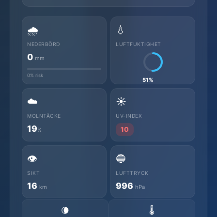
🌧️
💧
NEDERBÖRD
LUFTFUKTIGHET
0
mm
0% risk
51%
☁️
☀️
MOLNTÄCKE
UV-INDEX
19
10
%
👁️
🔵
SIKT
LUFTTRYCK
16
996
km
hPa
🌘
🌡️