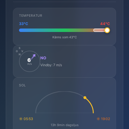
TEMPERATUR
33°C
44°C
Känns som 43°C
S
O
V
N
NO
6
m/s
Vindby: 7 m/s
SOL
☼ 05:53
☼ 19:02
13h 9min dagsljus