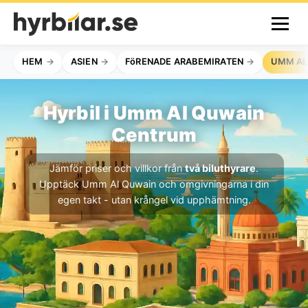
HEM
ASIEN
FöRENADE ARABEMIRATEN
UMM AL
Hyrbil i Umm Al Quwain
Centrum
Jämför priser och villkor från
två biluthyrare
.
Upptäck Umm Al Quwain och omgivningarna i din
egen takt - utan krångel vid upphämtning.