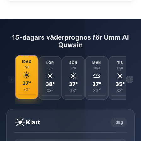
15-dagars väderprognos för Umm Al
Quwain
IDAG
LÖR
SÖN
MÅN
TIS
7/8
8/8
9/8
10/8
11/8
☀️
☀️
☀️
⛅
☀️
‹
›
37°
38°
37°
37°
35°
33°
33°
33°
33°
33°
☀️
Klart
Idag