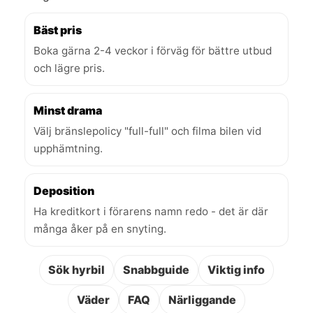
Bäst pris
Boka gärna 2-4 veckor i förväg för bättre utbud
och lägre pris.
Minst drama
Välj bränslepolicy "full-full" och filma bilen vid
upphämtning.
Deposition
Ha kreditkort i förarens namn redo - det är där
många åker på en snyting.
Sök hyrbil
Snabbguide
Viktig info
Väder
FAQ
Närliggande