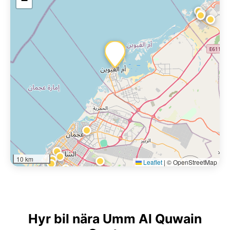
−
10 km
Leaflet
|
© OpenStreetMap
Hyr bil nära Umm Al Quwain