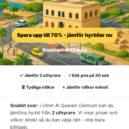
Spara upp till 70% - jämför hyrbilar nu
Snabbguide (2 min)
✅ Jämför 2 uthyrare
⚡ Sök pris på 30 sek
🧾 Tydliga villkor
⭐ Jämför villkor enkelt
Snabbt svar:
i Umm Al Quwain Centrum kan du
jämföra hyrbil från
2 uthyrare
. Vi visar priser och
villkor direkt så du kan välja rätt - inte bara
billigast.