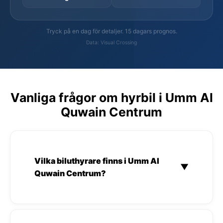
Tryck på en dag för detaljer. 15 dagars prognos.
Data: Visual Crossing
Vanliga frågor om hyrbil i Umm Al
Quwain Centrum
Vilka biluthyrare finns i Umm Al
▼
Quwain Centrum?