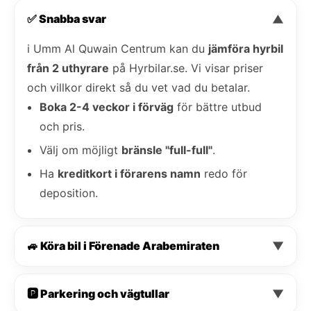
✅ Snabba svar
▼
i Umm Al Quwain Centrum kan du
jämföra hyrbil
från 2 uthyrare
på Hyrbilar.se. Vi visar priser
och villkor direkt så du vet vad du betalar.
Boka 2-4 veckor i förväg
för bättre utbud
och pris.
Välj om möjligt
bränsle "full-full"
.
Ha
kreditkort i förarens namn
redo för
deposition.
🚙 Köra bil i Förenade Arabemiraten
▼
🅿️ Parkering och vägtullar
▼