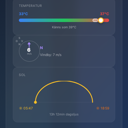
TEMPERATUR
33°C
37°C
Känns som 39°C
S
O
V
N
N
6
m/s
Vindby: 7 m/s
SOL
☼ 05:47
☼ 18:59
13h 12min dagsljus