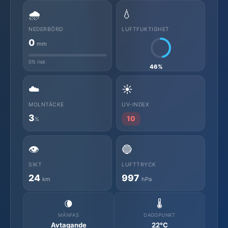
🌧️
💧
NEDERBÖRD
LUFTFUKTIGHET
0
mm
0% risk
46%
☁️
☀️
MOLNTÄCKE
UV-INDEX
3
10
%
👁️
🔵
SIKT
LUFTTRYCK
24
997
km
hPa
🌘
🌡️
MÅNFAS
DAGGPUNKT
Avtagande
22°C