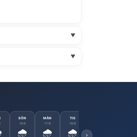
▼
▼
R
SÖN
MÅN
TIS
ONS
TOR
8
16/8
17/8
18/8
19/8
20/8
️
🌧️
🌧️
🌧️
🌧️
🌧️
›