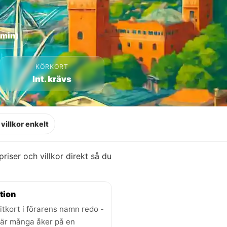
 min)
KÖRKORT
Int. krävs
villkor enkelt
 priser och villkor direkt så du
tion
itkort i förarens namn redo -
där många åker på en