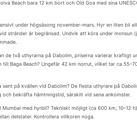
 Colva Beach bara 12 km bort och Old Goa med sina UNES
ntensivt under högsäsong november–mars. Hyr en liten bil el
 vid stränder är begränsad. Undvik att köra under monsun 
ämmade.
n de två uthyrarna på Dabolim, priserna varierar kraftigt 
m till Baga Beach? Ungefär 42 km norrut, vilket tar ca 55–
a sent på kvällen vid Dabolim? De flesta uthyrare på Dabo
g och bekräfta hämtningstid, särskilt vid sena ankomster.
ll Mumbai med hyrbil? Tekniskt möjligt (ca 600 km, 10–12 h)
ellan delstater. Kontrollera villkoren noga.