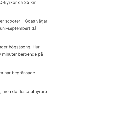
CO-kyrkor ca 35 km
ler scooter – Goas vägar
(juni–september) då
under högsäsong. Hur
70 minuter beroende på
lim har begränsade
, men de flesta uthyrare