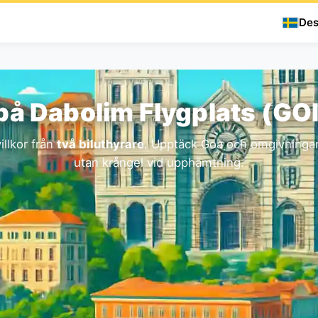
Des
 på Dabolim Flygplats (GOI
illkor från
två biluthyrare
. Upptäck Goa och omgivningarn
utan krångel vid upphämtning.