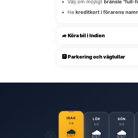
Välj om möjligt
bränsle "full-fu
Ha
kreditkort i förarens nam
🚙 Köra bil i Indien
🅿️ Parkering och vägtullar
IDAG
LÖR
SÖN
7/8
8/8
9/8
🌧️
🌧️
🌧️
‹