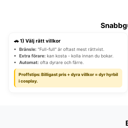
Snabbgu
🚗 1) Välj rätt villkor
Bränsle:
"Full-full" är oftast mest rättvist.
Extra förare:
kan kosta - kolla innan du bokar.
Automat:
ofta dyrare och färre.
Proffstips: Billigast pris + dyra villkor = dyr hyrbil
i cosplay.