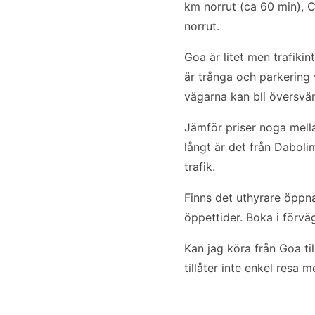
km norrut (ca 60 min),
norrut.
Goa är litet men trafiki
är trånga och parkering
vägarna kan bli översv
Jämför priser noga mella
långt är det från Daboli
trafik.
Finns det uthyrare öppn
öppettider. Boka i förvä
Kan jag köra från Goa ti
tillåter inte enkel resa m