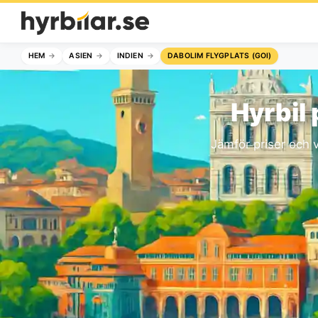
HEM
ASIEN
INDIEN
DABOLIM FLYGPLATS (GOI)
Hyrbil
Jämför priser och v