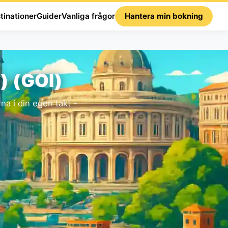
tinationer
Guider
Vanliga frågor
Hantera min bokning
) (GOI)
a i din egen takt -