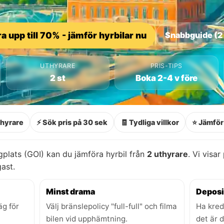
a upp till 70% - jämför hyrbilar nu
Snabbguide (2
UTHYRARE
PRIS-TIPS
2 st
Boka 2-4 v före
thyrare
⚡ Sök pris på 30 sek
🧾 Tydliga villkor
⭐ Jämför 
plats (GOI) kan du jämföra hyrbil från
2 uthyrare
. Vi visar
gast.
Minst drama
Deposi
äg för
Välj bränslepolicy "full-full" och filma
Ha kred
bilen vid upphämtning.
det är 