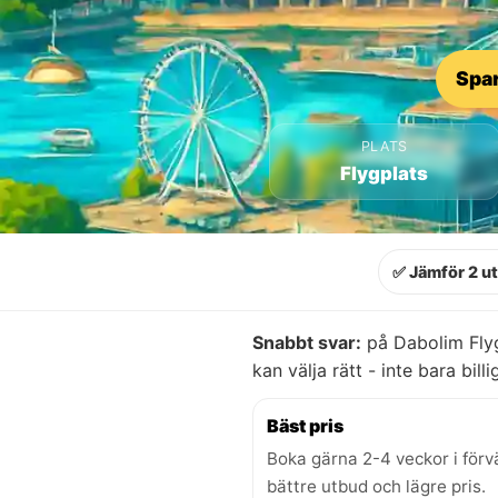
Spar
PLATS
Flygplats
✅ Jämför 2 u
Snabbt svar:
på Dabolim Flyg
kan välja rätt - inte bara billi
Bäst pris
Boka gärna 2-4 veckor i förv
bättre utbud och lägre pris.