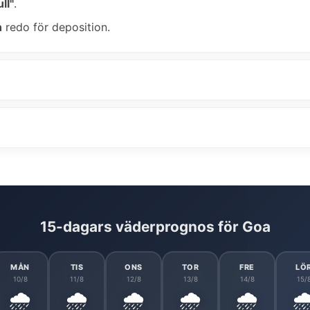
ll"
.
n
redo för deposition.
15-dagars väderprognos för Goa
MÅN
TIS
ONS
TOR
FRE
LÖ
10/8
11/8
12/8
13/8
14/8
15/
🌧️
🌧️
🌧️
🌧️
🌧️
🌧