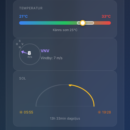
TEMPERATUR
21°C
33°C
Känns som 25°C
S
O
V
N
VNV
8
m/s
Vindby: 7 m/s
SOL
☼ 05:55
☼ 19:28
13h 33min dagsljus