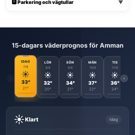
🅿️ Parkering och vägtullar
▼
15-dagars väderprognos för Amman
IDAG
LÖR
SÖN
MÅN
TIS
7/8
8/8
9/8
10/8
11/8
☀️
☀️
☀️
☀️
☀️
‹
›
33°
32°
34°
37°
36°
21°
20°
21°
22°
24°
☀️
Klart
Idag