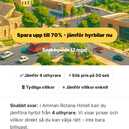
Spara upp till 70% - jämför hyrbilar nu
Snabbguide (2 min)
✅ Jämför 4 uthyrare
⚡ Sök pris på 30 sek
🧾 Tydliga villkor
⭐ Jämför villkor enkelt
Snabbt svar:
i Amman Rotana Hotell kan du
jämföra hyrbil från
4 uthyrare
. Vi visar priser och
villkor direkt så du kan välja rätt - inte bara
billigast.