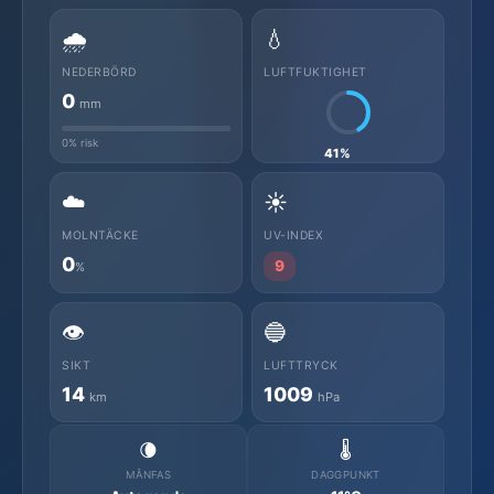
🌧️
💧
NEDERBÖRD
LUFTFUKTIGHET
0
mm
0% risk
41%
☁️
☀️
MOLNTÄCKE
UV-INDEX
0
9
%
👁️
🔵
SIKT
LUFTTRYCK
14
1009
km
hPa
🌘
🌡️
MÅNFAS
DAGGPUNKT