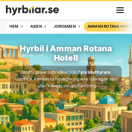
HEM
ASIEN
JORDANIEN
AMMAN ROTANA HOTE
Hyrbil i Amman Rotana
Hotell
Jämför priser och villkor från
fyra biluthyrare
.
Upptäck Amman och omgivningarna i din egen takt
- utan krångel vid upphämtning.