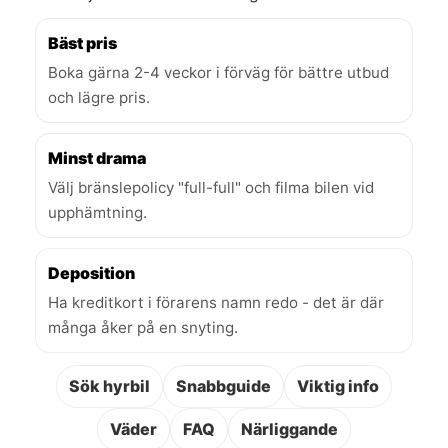
Bäst pris
Boka gärna 2-4 veckor i förväg för bättre utbud
och lägre pris.
Minst drama
Välj bränslepolicy "full-full" och filma bilen vid
upphämtning.
Deposition
Ha kreditkort i förarens namn redo - det är där
många åker på en snyting.
Sök hyrbil
Snabbguide
Viktig info
Väder
FAQ
Närliggande