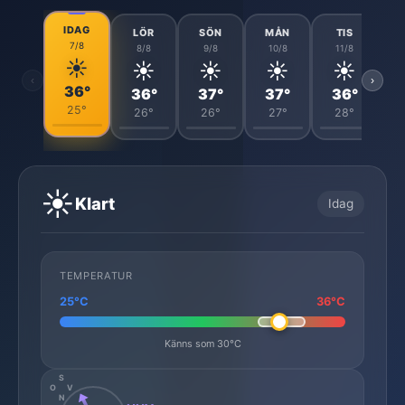
IDAG
LÖR
SÖN
MÅN
TIS
7/8
8/8
9/8
10/8
11/8
☀️
☀️
☀️
☀️
☀️
‹
›
36°
36°
37°
37°
36°
25°
26°
26°
27°
28°
☀️
Klart
Idag
TEMPERATUR
25°C
36°C
Känns som 30°C
S
O
V
N