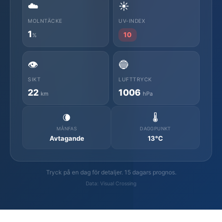
☁️
☀️
MOLNTÄCKE
UV-INDEX
1
10
%
👁️
🔵
SIKT
LUFTTRYCK
22
1006
km
hPa
🌘
🌡️
MÅNFAS
DAGGPUNKT
Avtagande
13°C
Tryck på en dag för detaljer. 15 dagars prognos.
Data: Visual Crossing