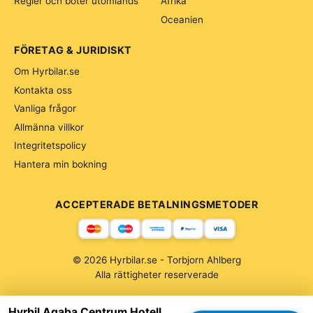
Regler och böter utomlands
Afrika
Oceanien
FÖRETAG & JURIDISKT
Om Hyrbilar.se
Kontakta oss
Vanliga frågor
Allmänna villkor
Integritetspolicy
Hantera min bokning
ACCEPTERADE BETALNINGSMETODER
© 2026 Hyrbilar.se - Torbjorn Ahlberg
Alla rättigheter reserverade
Hyrbil Aqaba Centrum Hotell