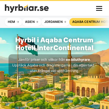
HEM
ASIEN
JORDANIEN
AQABA CENTRUM HOTE
Hyrbil i Aqaba Centrum
Hotell InterContinental
Jämför priser och villkor från
en biluthyrare
.
Upptäck Aqaba och omgivningarna i din egen takt -
utan krångel vid upphämtning.