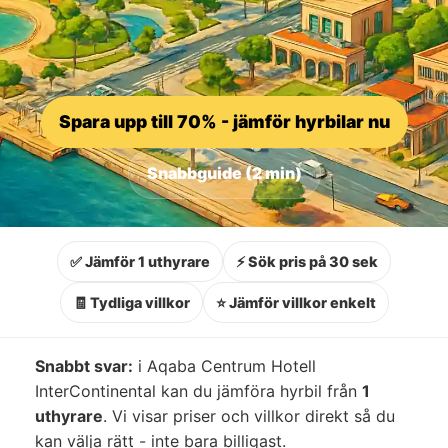
Spara upp till 70% - jämför hyrbilar nu
Snabbguide (2 min)
✅ Jämför 1 uthyrare
⚡ Sök pris på 30 sek
🧾 Tydliga villkor
⭐ Jämför villkor enkelt
Snabbt svar:
i Aqaba Centrum Hotell
InterContinental kan du jämföra hyrbil från
1
uthyrare
. Vi visar priser och villkor direkt så du
kan välja rätt - inte bara billigast.