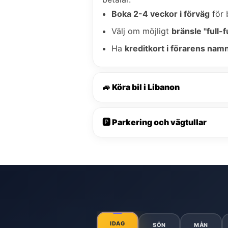
Boka 2-4 veckor i förväg
för 
Välj om möjligt
bränsle "full-fu
Ha
kreditkort i förarens nam
🚙 Köra bil i Libanon
🅿️ Parkering och vägtullar
IDAG
SÖN
MÅN