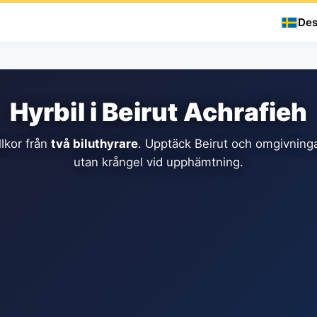
Des
Hyrbil i Beirut Achrafieh
llkor från
två biluthyrare
. Upptäck Beirut och omgivninga
utan krångel vid upphämtning.