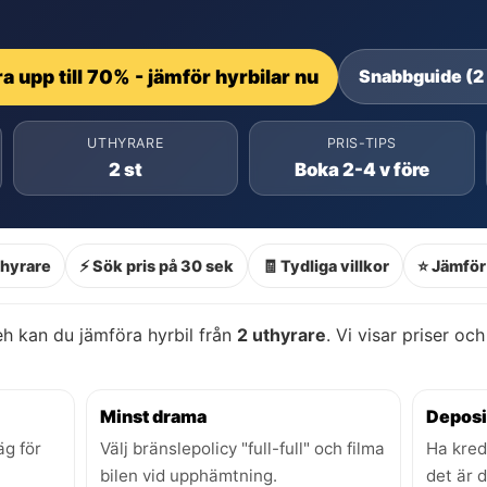
a upp till 70% - jämför hyrbilar nu
Snabbguide (2
UTHYRARE
PRIS-TIPS
2 st
Boka 2-4 v före
thyrare
⚡ Sök pris på 30 sek
🧾 Tydliga villkor
⭐ Jämför 
eh kan du jämföra hyrbil från
2 uthyrare
. Vi visar priser och
Minst drama
Deposi
äg för
Välj bränslepolicy "full-full" och filma
Ha kred
bilen vid upphämtning.
det är 