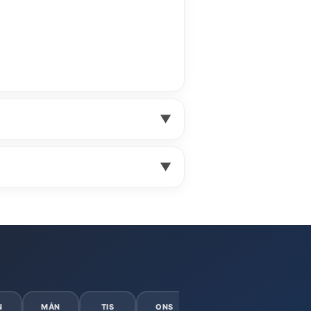
▼
▼
N
MÅN
TIS
ONS
TOR
FRE