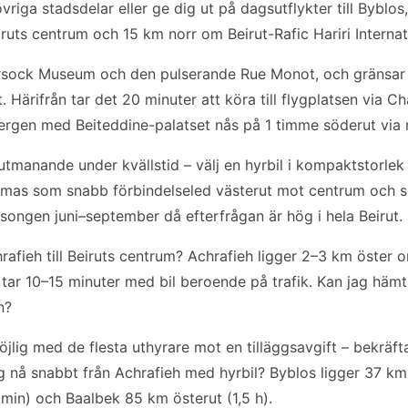
s övriga stadsdelar eller ge dig ut på dagsutflykter till Byblo
ruts centrum och 15 km norr om Beirut-Rafic Hariri Internat
ursock Museum och den pulserande Rue Monot, och gränsar
t. Härifrån tar det 20 minuter att köra till flygplatsen via
rgen med Beiteddine-palatset nås på 1 timme söderut via 
utmanande under kvällstid – välj en hyrbil i kompaktstorlek f
mas som snabb förbindelseled västerut mot centrum och söd
ongen juni–september då efterfrågan är hög i hela Beirut.
hrafieh till Beiruts centrum? Achrafieh ligger 2–3 km öster
t tar 10–15 minuter med bil beroende på trafik. Kan jag hämt
n?
lig med de flesta uthyrare mot en tilläggsavgift – bekräft
g nå snabbt från Achrafieh med hyrbil? Byblos ligger 37 km 
min) och Baalbek 85 km österut (1,5 h).