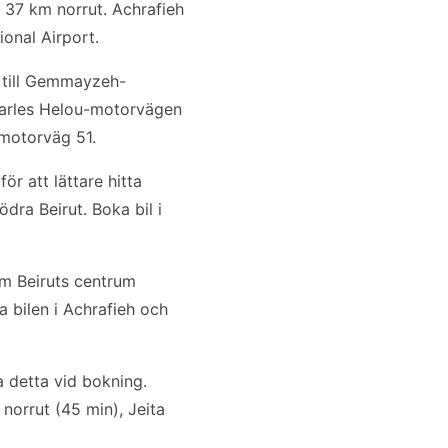
s, 37 km norrut. Achrafieh
ional Airport.
 till Gemmayzeh-
 Charles Helou-motorvägen
motorväg 51.
ör att lättare hitta
ra Beirut. Boka bil i
 om Beiruts centrum
a bilen i Achrafieh och
a detta vid bokning.
norrut (45 min), Jeita