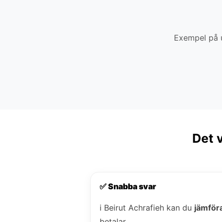
Exempel på u
Det v
✅ Snabba svar
i Beirut Achrafieh kan du
jämföra
betalar.