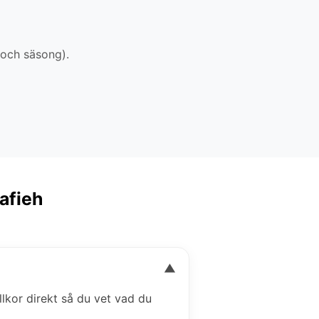
 och säsong).
rafieh
▼
illkor direkt så du vet vad du