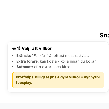
Sna
🚗 1) Välj rätt villkor
Bränsle:
"Full-full" är oftast mest rättvist.
Extra förare:
kan kosta - kolla innan du bokar.
Automat:
ofta dyrare och färre.
Proffstips: Billigast pris + dyra villkor = dyr hyrbil
i cosplay.