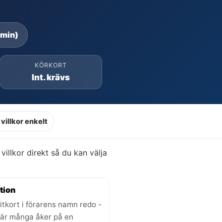
 min)
KÖRKORT
Int. krävs
villkor enkelt
 villkor direkt så du kan välja
tion
itkort i förarens namn redo -
där många åker på en