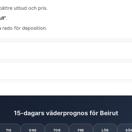
bättre utbud och pris.
ll"
.
n
redo för deposition.
15-dagars väderprognos för Beirut
TIS
ONS
TOR
FRE
LÖR
SÖ