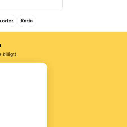
.
 orter
Karta
h
billigt).