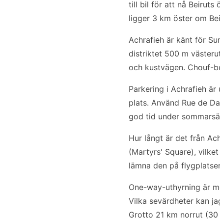
till bil för att nå Beirut
ligger 3 km öster om Bei
Achrafieh är känt för S
distriktet 500 m västeru
och kustvägen. Chouf-be
Parkering i Achrafieh är 
plats. Använd Rue de Da
god tid under sommarsäs
Hur långt är det från Ac
(Martyrs' Square), vilke
lämna den på flygplatse
One-way-uthyrning är möj
Vilka sevärdheter kan ja
Grotto 21 km norrut (30 