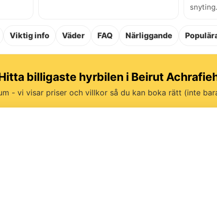
snyting
Viktig info
Väder
FAQ
Närliggande
Populära
Hitta billigaste hyrbilen i Beirut Achrafie
um - vi visar priser och villkor så du kan boka rätt (inte bara 