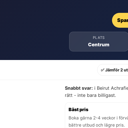
Spar
PLATS
Centrum
✅ Jämför 2 u
Snabbt svar:
i Beirut Achrafi
rätt - inte bara billigast.
Bäst pris
Boka gärna 2-4 veckor i förv
bättre utbud och lägre pris.