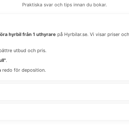
Praktiska svar och tips innan du bokar.
öra hyrbil från 1 uthyrare
på Hyrbilar.se. Vi visar priser oc
bättre utbud och pris.
ll"
.
n
redo för deposition.