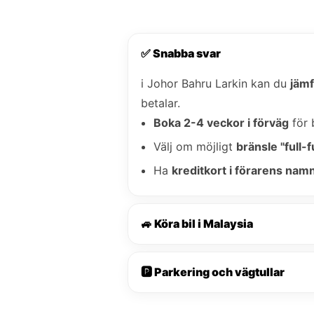
✅ Snabba svar
i Johor Bahru Larkin kan du
jämf
betalar.
Boka 2-4 veckor i förväg
för 
Välj om möjligt
bränsle "full-fu
Ha
kreditkort i förarens nam
🚙 Köra bil i Malaysia
🅿️ Parkering och vägtullar