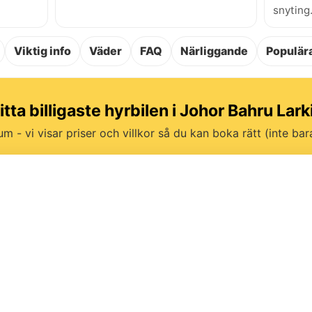
snyting
Viktig info
Väder
FAQ
Närliggande
Populära
itta billigaste hyrbilen i Johor Bahru Lark
um - vi visar priser och villkor så du kan boka rätt (inte bara 