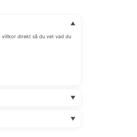
▼
h villkor direkt så du vet vad du
▼
▼