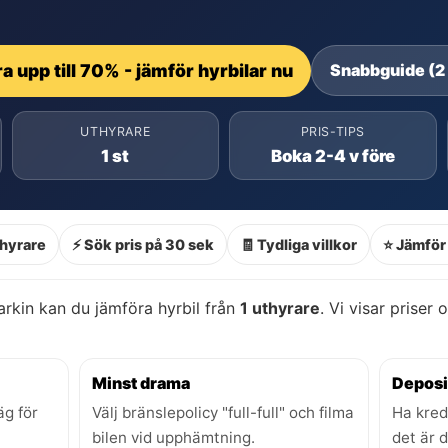
a upp till 70% - jämför hyrbilar nu
Snabbguide (2
UTHYRARE
PRIS-TIPS
1 st
Boka 2-4 v före
thyrare
⚡ Sök pris på 30 sek
🧾 Tydliga villkor
⭐ Jämför 
arkin kan du jämföra hyrbil från
1 uthyrare
. Vi visar priser 
Minst drama
Deposi
äg för
Välj bränslepolicy "full-full" och filma
Ha kred
bilen vid upphämtning.
det är 