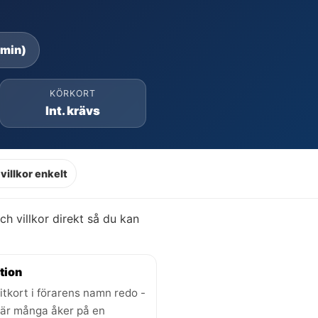
 min)
KÖRKORT
Int. krävs
villkor enkelt
och villkor direkt så du kan
tion
itkort i förarens namn redo -
där många åker på en