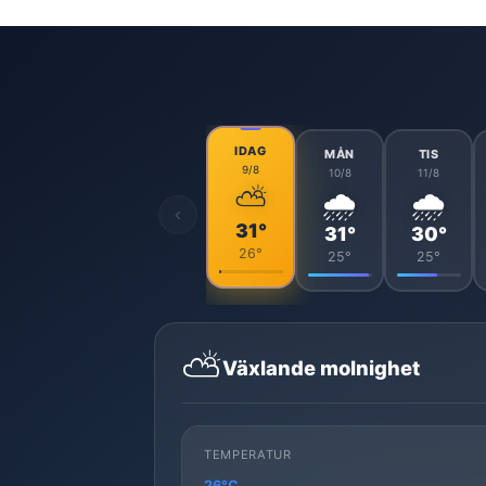
IDAG
MÅN
TIS
9/8
10/8
11/8
⛅
🌧️
🌧️
‹
31°
31°
30°
26°
25°
25°
⛅
Växlande molnighet
TEMPERATUR
26°C