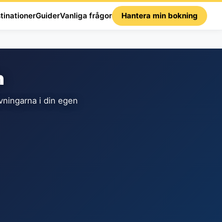
tinationer
Guider
Vanliga frågor
Hantera min bokning
n
ningarna i din egen