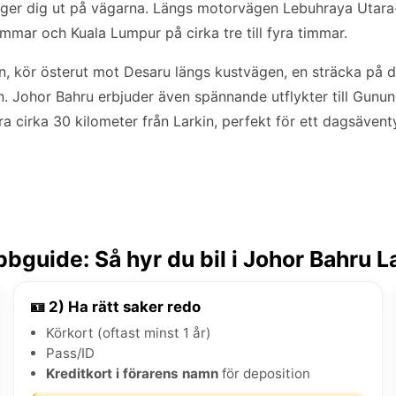
du ger dig ut på vägarna. Längs motorvägen Lebuhraya Utara
mmar och Kuala Lumpur på cirka tre till fyra timmar.
gn, kör österut mot Desaru längs kustvägen, en sträcka på 
. Johor Bahru erbjuder även spännande utflykter till Gunun
ra cirka 30 kilometer från Larkin, perfekt för ett dagsäventy
bguide: Så hyr du bil i Johor Bahru L
🪪 2) Ha rätt saker redo
Körkort (oftast minst 1 år)
Pass/ID
Kreditkort i förarens namn
för deposition