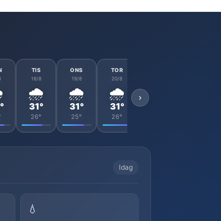
N
TIS
ONS
TOR
FRE
LÖR
8
18/8
19/8
20/8
21/8
22/8
️
🌧️
🌧️
🌧️
🌧️
🌧️
›
°
31°
31°
31°
32°
30°
°
26°
25°
26°
25°
25°
Idag
💧