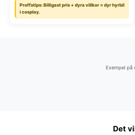
Proffstips: Billigast pris + dyra villkor = dyr hyrbil
i cosplay.
Exempel på u
Det vi