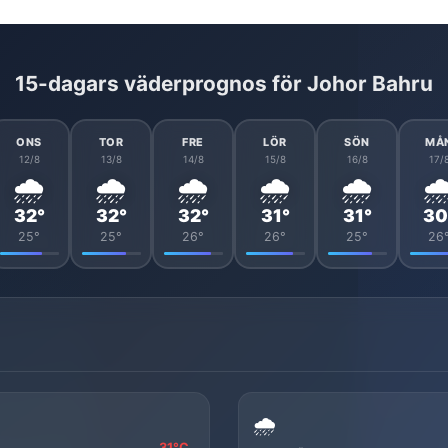
15-dagars väderprognos för Johor Bahru
ONS
TOR
FRE
LÖR
SÖN
MÅ
12/8
13/8
14/8
15/8
16/8
17/
🌧️
🌧️
🌧️
🌧️
🌧️
🌧
32°
32°
32°
31°
31°
30
25°
25°
26°
26°
25°
26
🌧️
31°C