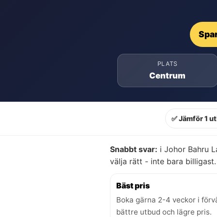
Spar
PLATS
Centrum
✅ Jämför 1 u
Snabbt svar:
i Johor Bahru L
välja rätt - inte bara billigast.
Bäst pris
Boka gärna 2-4 veckor i förv
bättre utbud och lägre pris.