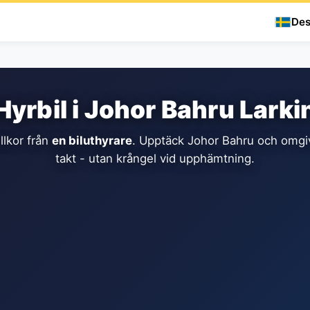
Des
Hyrbil i Johor Bahru Larki
llkor från
en biluthyrare
. Upptäck Johor Bahru och omgiv
takt - utan krångel vid upphämtning.