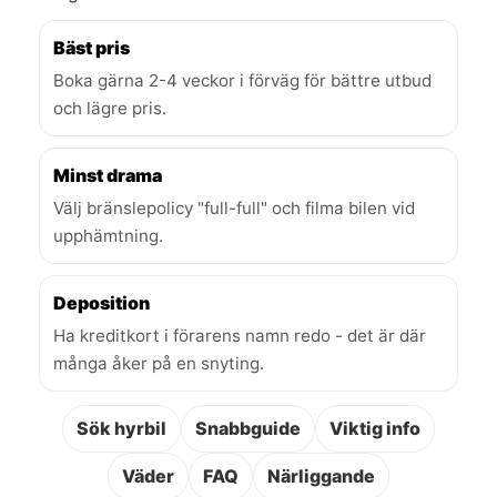
Bäst pris
Boka gärna 2-4 veckor i förväg för bättre utbud
och lägre pris.
Minst drama
Välj bränslepolicy "full-full" och filma bilen vid
upphämtning.
Deposition
Ha kreditkort i förarens namn redo - det är där
många åker på en snyting.
Sök hyrbil
Snabbguide
Viktig info
Väder
FAQ
Närliggande