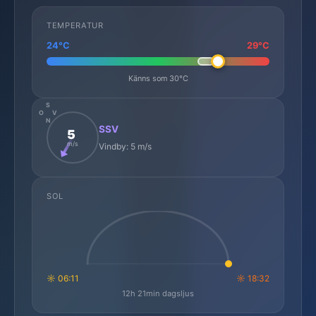
TEMPERATUR
24°C
29°C
Känns som 30°C
S
O
V
N
SSV
5
m/s
Vindby: 5 m/s
SOL
☼ 06:11
☼ 18:32
12h 21min dagsljus