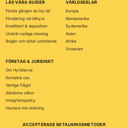
LÄS VÅRA GUIDER
VÄRLDSDELAR
Första gången du hyr bil
Europa
Försäkring vid bilhyra
Nordamerika
Kreditkort & deposition
Sydamerika
Undvik vanliga misstag
Asien
Regler och böter utomlands
Afrika
Oceanien
FÖRETAG & JURIDISKT
Om Hyrbilar.se
Kontakta oss
Vanliga frågor
Allmänna villkor
Integritetspolicy
Hantera min bokning
ACCEPTERADE BETALNINGSMETODER