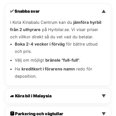
✅ Snabba svar
▼
i Kota Kinabalu Centrum kan du
jämföra hyrbil
från 2 uthyrare
på Hyrbilar.se. Vi visar priser
och villkor direkt så du vet vad du betalar.
Boka 2-4 veckor i förväg
för bättre utbud
och pris.
Välj om möjligt
bränsle "full-full"
.
Ha
kreditkort i förarens namn
redo för
deposition.
🚙 Köra bil i Malaysia
▼
🅿️ Parkering och vägtullar
▼