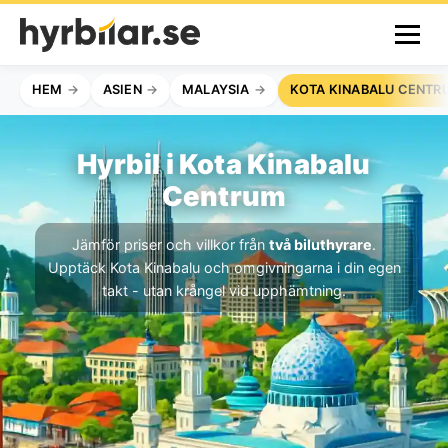
HEM
ASIEN
MALAYSIA
KOTA KINABALU CENTR
Hyrbil i Kota Kinabalu
Centrum
Jämför priser och villkor från
två biluthyrare
.
Upptäck Kota Kinabalu och omgivningarna i din egen
takt - utan krångel vid upphämtning.