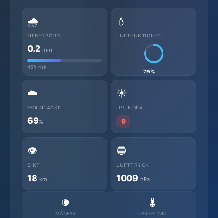
🌧️
💧
NEDERBÖRD
LUFTFUKTIGHET
0.2
mm
45% risk
79%
☁️
☀️
MOLNTÄCKE
UV-INDEX
69
9
%
👁️
🔵
SIKT
LUFTTRYCK
18
1009
km
hPa
🌘
🌡️
MÅNFAS
DAGGPUNKT