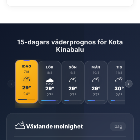
15-dagars väderprognos för Kota
Kinabalu
IDAG
LÖR
SÖN
MÅN
TIS
7/8
8/8
9/8
10/8
11/8
⛅
🌧️
⛅
⛅
⛅
‹
›
29°
29°
29°
29°
30°
24°
27°
27°
27°
28°
⛅
Växlande molnighet
Idag