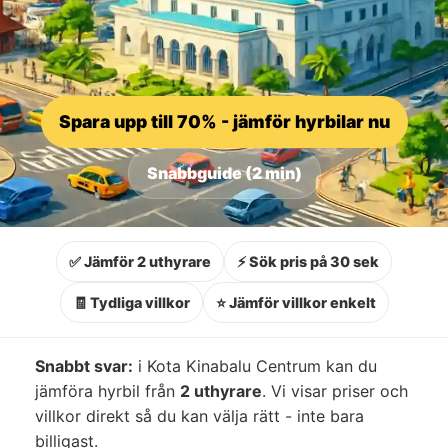
Spara upp till 70% - jämför hyrbilar nu
Snabbguide (2 min)
✅ Jämför 2 uthyrare
⚡ Sök pris på 30 sek
🧾 Tydliga villkor
⭐ Jämför villkor enkelt
Snabbt svar:
i Kota Kinabalu Centrum kan du
jämföra hyrbil från
2 uthyrare
. Vi visar priser och
villkor direkt så du kan välja rätt - inte bara
billigast.