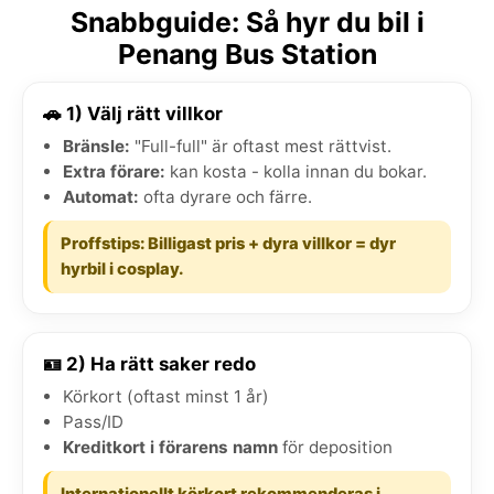
Snabbguide: Så hyr du bil i
Penang Bus Station
🚗 1) Välj rätt villkor
Bränsle:
"Full-full" är oftast mest rättvist.
Extra förare:
kan kosta - kolla innan du bokar.
Automat:
ofta dyrare och färre.
Proffstips: Billigast pris + dyra villkor = dyr
hyrbil i cosplay.
🪪 2) Ha rätt saker redo
Körkort (oftast minst 1 år)
Pass/ID
Kreditkort i förarens namn
för deposition
Internationellt körkort rekommenderas i