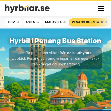
HEM
ASIEN
MALAYSIA
PENANG BUS STATION
Hyrbil i Penang Bus Station
Jämför priser och villkor från
en biluthyrare
.
Upptäck Penang och omgivningarna i din egen takt -
utan krångel vid upphämtning.