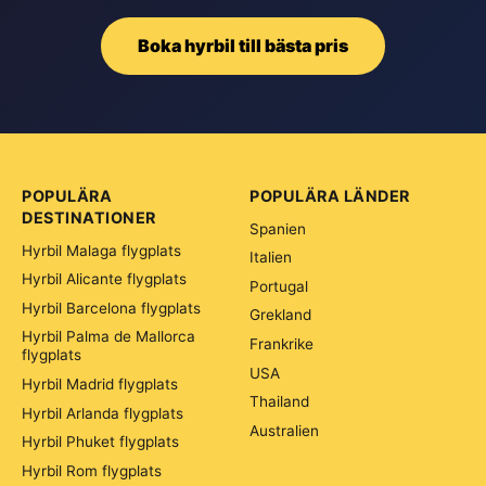
Boka hyrbil till bästa pris
POPULÄRA
POPULÄRA LÄNDER
DESTINATIONER
Spanien
Hyrbil Malaga flygplats
Italien
Hyrbil Alicante flygplats
Portugal
Hyrbil Barcelona flygplats
Grekland
Hyrbil Palma de Mallorca
Frankrike
flygplats
USA
Hyrbil Madrid flygplats
Thailand
Hyrbil Arlanda flygplats
Australien
Hyrbil Phuket flygplats
Hyrbil Rom flygplats