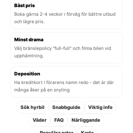
Bäst pris
Boka gärna 2-4 veckor i förväg för bättre utbud
och lägre pris.
Minst drama
Välj bränslepolicy "full-full" och filma bilen vid
upphämtning.
Deposition
Ha kreditkort i förarens namn redo - det är där
många åker på en snyting.
Sök hyrbil
Snabbguide
Viktig info
Väder
FAQ
Närliggande
Populära orter
Karta