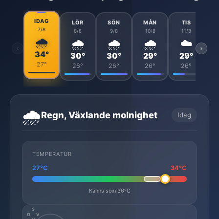
IDAG
LÖR
SÖN
MÅN
TIS
7/8
8/8
9/8
10/8
11/8
🌧️
🌧️
🌧️
🌧️
☁️
‹
›
34°
30°
30°
29°
29°
27°
26°
26°
26°
26°
🌧️
Regn, Växlande molnighet
Idag
TEMPERATUR
27°C
34°C
Känns som 36°C
S
O
V