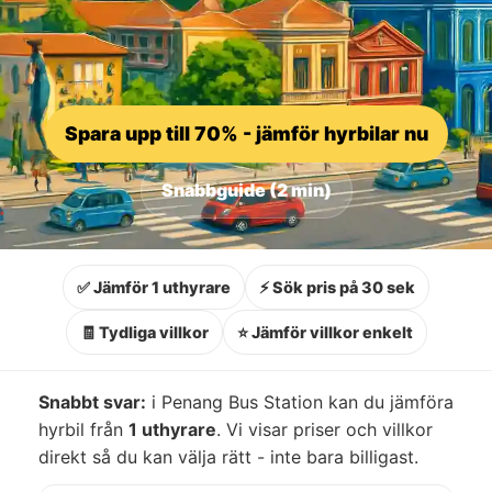
Spara upp till 70% - jämför hyrbilar nu
Snabbguide (2 min)
✅ Jämför 1 uthyrare
⚡ Sök pris på 30 sek
🧾 Tydliga villkor
⭐ Jämför villkor enkelt
Snabbt svar:
i Penang Bus Station kan du jämföra
hyrbil från
1 uthyrare
. Vi visar priser och villkor
direkt så du kan välja rätt - inte bara billigast.