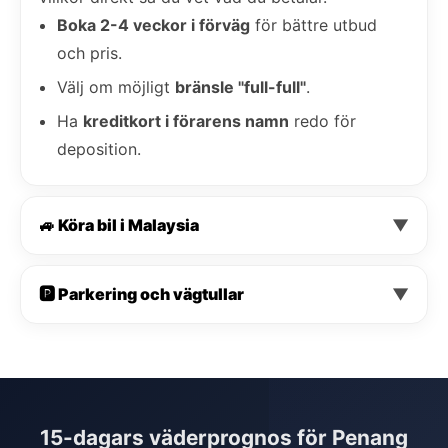
Boka 2-4 veckor i förväg
för bättre utbud
och pris.
Välj om möjligt
bränsle "full-full"
.
Ha
kreditkort i förarens namn
redo för
deposition.
🚙 Köra bil i Malaysia
▼
🅿️ Parkering och vägtullar
▼
15-dagars väderprognos för Penang