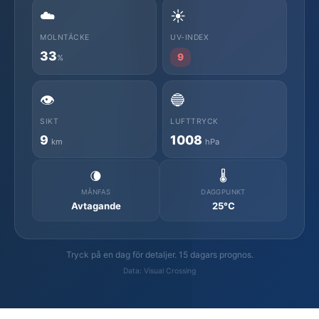
☁️
☀️
MOLNTÄCKE
UV-INDEX
33
9
%
👁️
🔵
SIKT
LUFTTRYCK
9
1008
km
hPa
🌘
🌡️
MÅNFAS
DAGGPUNKT
Avtagande
25°C
Tryck på en dag för detaljer. 15 dagars prognos.
Data: Visual Crossing