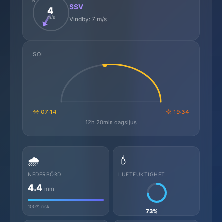
N
SSV
4
m/s
Vindby: 7 m/s
SOL
☼ 07:14
☼ 19:34
12h 20min dagsljus
🌧️
💧
NEDERBÖRD
LUFTFUKTIGHET
4.4
mm
100% risk
73%