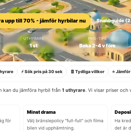
a upp till 70% - jämför hyrbilar nu
Snabbguide (2
UTHYRARE
PRIS-TIPS
1 st
Boka 2-4 v före
thyrare
⚡ Sök pris på 30 sek
🧾 Tydliga villkor
⭐ Jämför 
kan du jämföra hyrbil från
1 uthyrare
. Vi visar priser och 
Minst drama
Deposi
äg för
Välj bränslepolicy "full-full" och filma
Ha kred
bilen vid upphämtning.
det är 