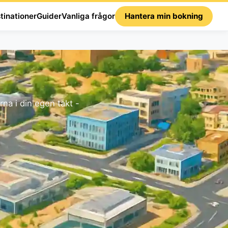
tinationer
Guider
Vanliga frågor
Hantera min bokning
a i din egen takt -