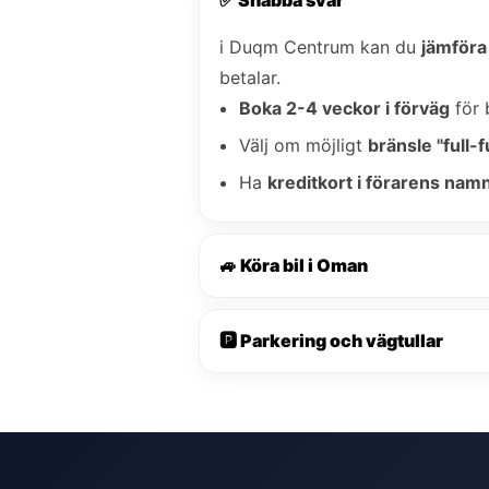
i Duqm Centrum kan du
jämföra 
betalar.
Boka 2-4 veckor i förväg
för 
Välj om möjligt
bränsle "full-fu
Ha
kreditkort i förarens nam
🚙 Köra bil i Oman
🅿️ Parkering och vägtullar