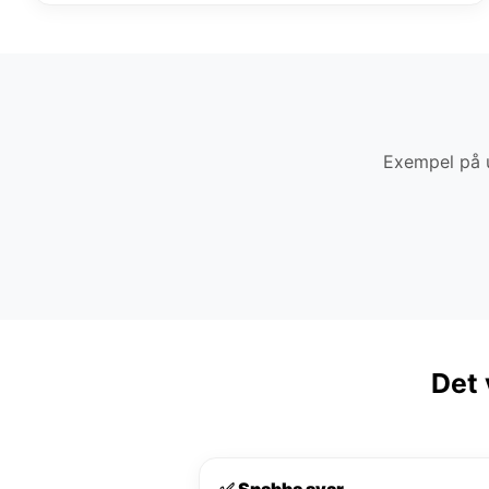
Exempel på u
Det 
✅ Snabba svar