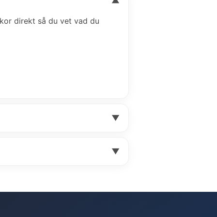
▼
llkor direkt så du vet vad du
▼
▼