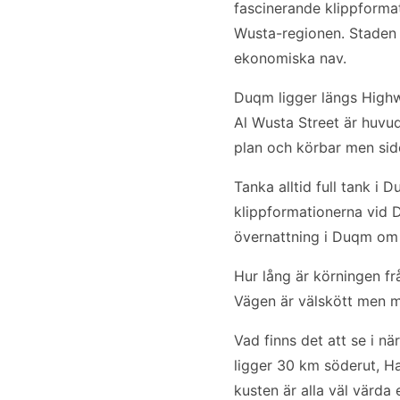
fascinerande klippforma
Wusta-regionen. Staden 
ekonomiska nav.
Duqm ligger längs High
Al Wusta Street är huvu
plan och körbar men si
Tanka alltid full tank i
klippformationerna vid 
övernattning i Duqm om 
Hur lång är körningen f
Vägen är välskött men mo
Vad finns det att se i 
ligger 30 km söderut, H
kusten är alla väl värda