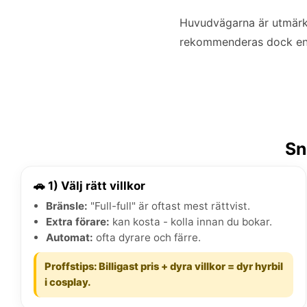
Huvudvägarna är utmärkt
rekommenderas dock e
Sn
🚗 1) Välj rätt villkor
Bränsle:
"Full-full" är oftast mest rättvist.
Extra förare:
kan kosta - kolla innan du bokar.
Automat:
ofta dyrare och färre.
Proffstips: Billigast pris + dyra villkor = dyr hyrbil
i cosplay.