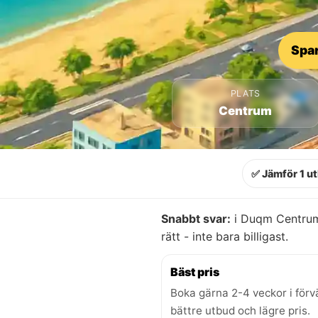
Spar
PLATS
Centrum
✅ Jämför 1 u
Snabbt svar:
i Duqm Centrum 
rätt - inte bara billigast.
Bäst pris
Boka gärna 2-4 veckor i förv
bättre utbud och lägre pris.