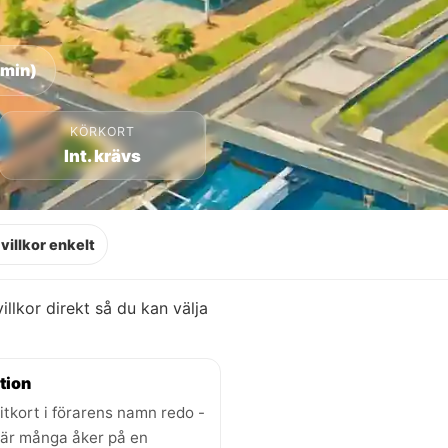
 min)
KÖRKORT
Int. krävs
villkor enkelt
villkor direkt så du kan välja
tion
itkort i förarens namn redo -
där många åker på en