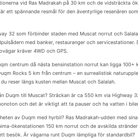
tionerna vid Ras Madrakah på 30 km och de vidsträckta ök
är ett spännande resmål för den äventyrlige resenären som
way 32 som förbinder staden med Muscat norrut och Salala
dpulsådern med banker, restauranger och servicestationer
dovägar kräver 4WD och GPS.
 Duqm centrum då nästa bensinstation norrut kan ligga 100+
Duqm Rocks 5 km från centrum – en surrealistisk naturupple
du reser längs kusten mellan Muscat och Salalah.
rån Duqm till Muscat? Sträckan är ca 550 km via Highway 3
noton och det är viktigt att ta pauser och ha vatten i bile
närheten av Duqm med hyrbil? Ras Madrakah-udden med sina
aima-ökenstationen 150 km norrut och de avskilda stränder
 ett besök. Är vägarna runt Duqm lämpliga för standardbil?