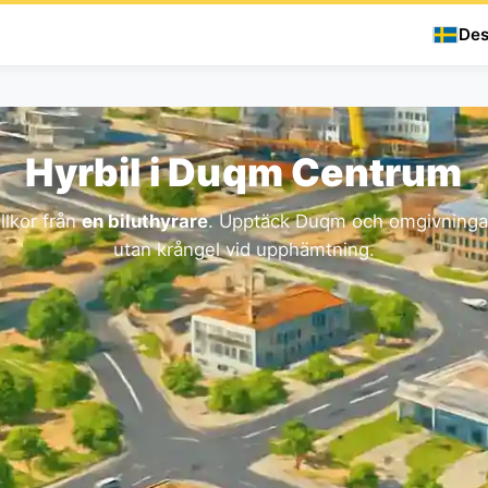
Des
Hyrbil i Duqm Centrum
llkor från
en biluthyrare
. Upptäck Duqm och omgivningarn
utan krångel vid upphämtning.