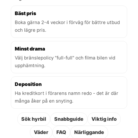
Bäst pris
Boka gärna 2-4 veckor i förväg för bättre utbud
och lägre pris.
Minst drama
Välj bränslepolicy "full-full" och filma bilen vid
upphämtning.
Deposition
Ha kreditkort i förarens namn redo - det är där
många åker på en snyting.
Sök hyrbil
Snabbguide
Viktig info
Väder
FAQ
Närliggande