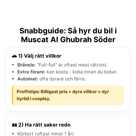
Snabbguide: Så hyr du bil i
Muscat Al Ghubrah Söder
🚗 1) Välj rätt villkor
Bränsle:
"Full-full" är oftast mest rättvist.
Extra förare:
kan kosta - kolla innan du bokar.
Automat:
ofta dyrare och färre.
Proffstips: Billigast pris + dyra villkor = dyr
hyrbil i cosplay.
🪪 2) Ha rätt saker redo
Körkort (oftast minst 1 år)