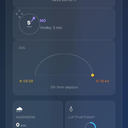
S
O
V
N
NO
5
m/s
Vindby: 3 m/s
SOL
☼ 05:39
☼ 18:44
13h 5min dagsljus
🌧️
💧
NEDERBÖRD
LUFTFUKTIGHET
0
mm