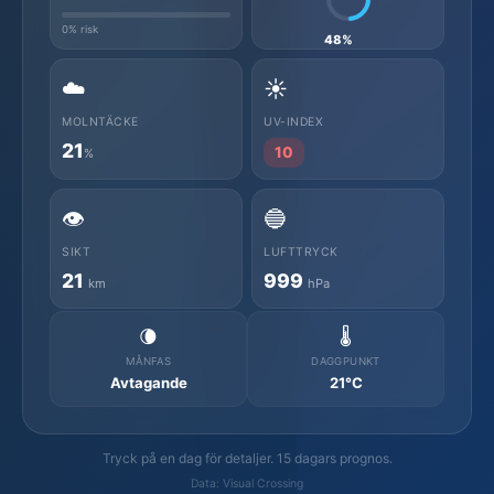
0% risk
48%
☁️
☀️
MOLNTÄCKE
UV-INDEX
21
10
%
👁️
🔵
SIKT
LUFTTRYCK
21
999
km
hPa
🌘
🌡️
MÅNFAS
DAGGPUNKT
Avtagande
21°C
Tryck på en dag för detaljer. 15 dagars prognos.
Data: Visual Crossing