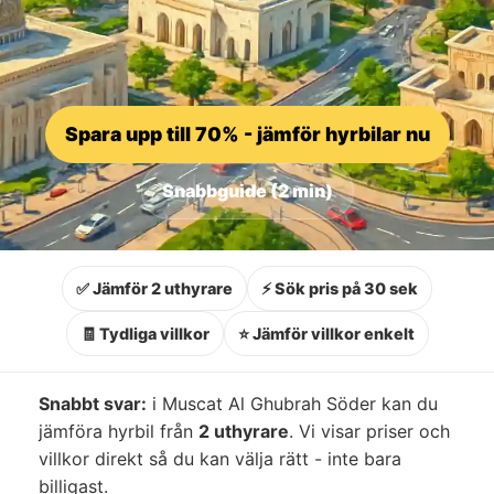
Spara upp till 70% - jämför hyrbilar nu
Snabbguide (2 min)
✅ Jämför 2 uthyrare
⚡ Sök pris på 30 sek
🧾 Tydliga villkor
⭐ Jämför villkor enkelt
Snabbt svar:
i Muscat Al Ghubrah Söder kan du
jämföra hyrbil från
2 uthyrare
. Vi visar priser och
villkor direkt så du kan välja rätt - inte bara
billigast.