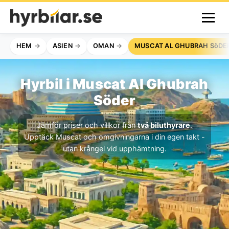
HEM
ASIEN
OMAN
MUSCAT AL GHUBRAH SöDE
Hyrbil i Muscat Al Ghubrah
Söder
Jämför priser och villkor från
två biluthyrare
.
Upptäck Muscat och omgivningarna i din egen takt -
utan krångel vid upphämtning.