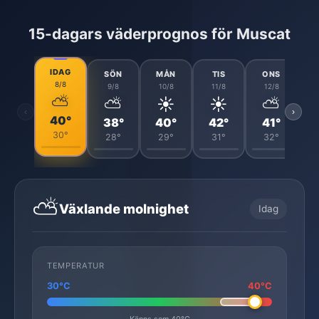
15-dagars väderprognos för Muscat
IDAG
SÖN
MÅN
TIS
ONS
8/8
9/8
10/8
11/8
12/8
⛅
⛅
☀️
☀️
⛅
‹
›
40°
38°
40°
42°
41°
30°
28°
29°
31°
32°
⛅
Växlande molnighet
Idag
TEMPERATUR
30°C
40°C
Känns som 40°C