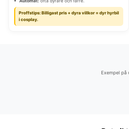
Automat:
ofta dyrare och färre.
Proffstips: Billigast pris + dyra villkor = dyr hyrbil
i cosplay.
Exempel på u