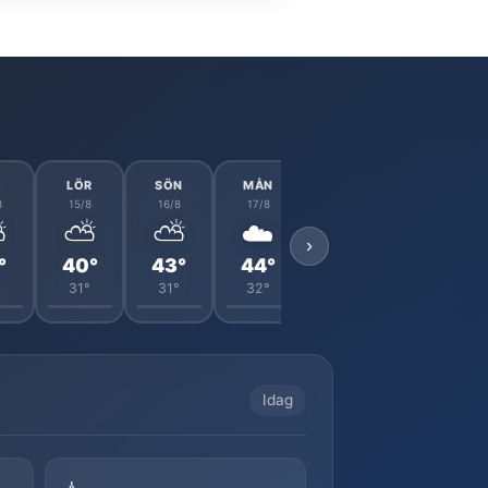
E
LÖR
SÖN
MÅN
TIS
ONS
8
15/8
16/8
17/8
18/8
19/8
⛅
⛅
⛅
☁️
⛅
☀️
›
°
40°
43°
44°
41°
36°
°
31°
31°
32°
32°
26°
Idag