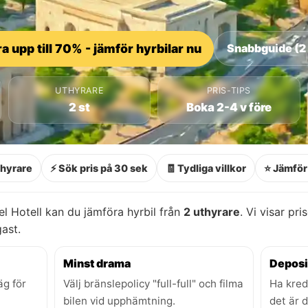
a upp till 70% - jämför hyrbilar nu
Snabbguide (2
UTHYRARE
PRIS-TIPS
2 st
Boka 2-4 v före
thyrare
⚡ Sök pris på 30 sek
🧾 Tydliga villkor
⭐ Jämför 
l Hotell kan du jämföra hyrbil från
2 uthyrare
. Vi visar pri
gast.
Minst drama
Deposi
äg för
Välj bränslepolicy "full-full" och filma
Ha kred
bilen vid upphämtning.
det är 