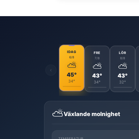
IDAG
FRE
LÖR
6/8
7/8
8/8
⛅
⛅
⛅
‹
45°
43°
43°
34°
34°
32°
⛅
Växlande molnighet
TEMPERATUR