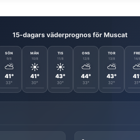
15-dagars väderprognos för Muscat
SÖN
MÅN
TIS
ONS
TOR
FR
9/8
10/8
11/8
12/8
13/8
14/
⛅
☀️
☀️
⛅
⛅
41°
41°
43°
44°
43°
41
33°
30°
30°
33°
32°
31