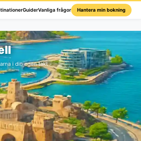
tinationer
Guider
Vanliga frågor
Hantera min bokning
ell
rna i din egen takt -