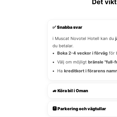
Det vikt
✅ Snabba svar
i Muscat Novotel Hotell kan du
du betalar.
Boka 2-4 veckor i förväg
för 
Välj om möjligt
bränsle "full-fu
Ha
kreditkort i förarens nam
🚙 Köra bil i Oman
🅿️ Parkering och vägtullar