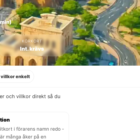
 min)
KÖRKORT
Int. krävs
villkor enkelt
ser och villkor direkt så du
tion
itkort i förarens namn redo -
där många åker på en