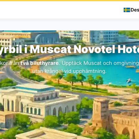
Des
rbil i Muscat Novotel Hot
lkor från
två biluthyrare
. Upptäck Muscat och omgivninga
utan krångel vid upphämtning.