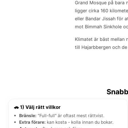
Grand Mosque på bara nå
ligger cirka 160 kilome
eller Bandar Jissah för a
mot Bimmah Sinkhole och
Klimatet är bäst mellan 
till Hajarbbergen och de 
Snabbg
🚗 1) Välj rätt villkor
Bränsle:
"Full-full" är oftast mest rättvist.
Extra förare:
kan kosta - kolla innan du bokar.