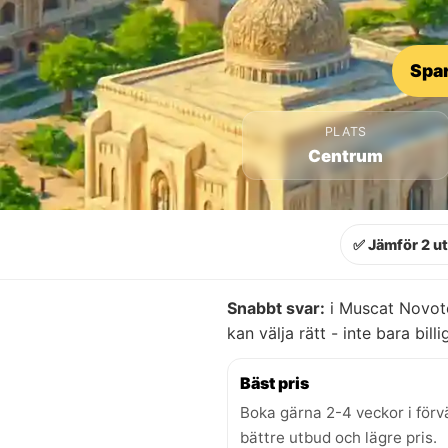
Spar
PLATS
Centrum
✅ Jämför 2 u
Snabbt svar:
i Muscat Novote
kan välja rätt - inte bara billi
Bäst pris
Boka gärna 2-4 veckor i förv
bättre utbud och lägre pris.