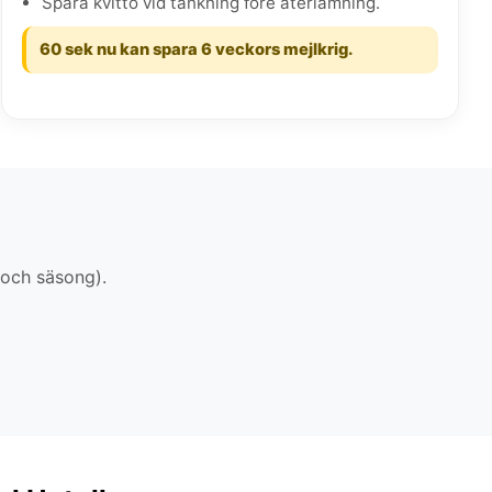
Spara kvitto vid tankning före återlämning.
60 sek nu kan spara 6 veckors mejlkrig.
 och säsong).