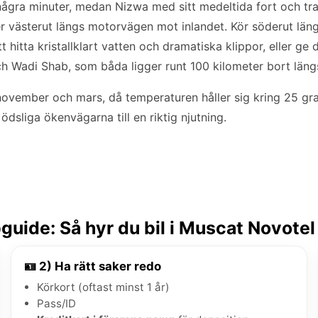
gra minuter, medan Nizwa med sitt medeltida fort och tra
ter västerut längs motorvägen mot inlandet. Kör söderut lä
tt hitta kristallklart vatten och dramatiska klippor, eller ge
 Wadi Shab, som båda ligger runt 100 kilometer bort längs
november och mars, då temperaturen håller sig kring 25 gra
ödsliga ökenvägarna till en riktig njutning.
uide: Så hyr du bil i Muscat Novotel
🪪 2) Ha rätt saker redo
Körkort (oftast minst 1 år)
Pass/ID