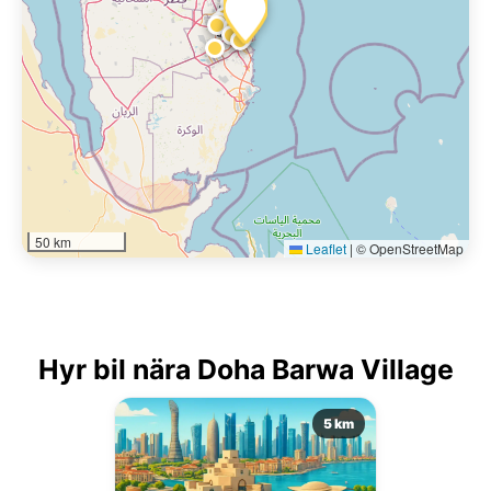
50 km
Leaflet
|
© OpenStreetMap
Hyr bil nära Doha Barwa Village
5 km