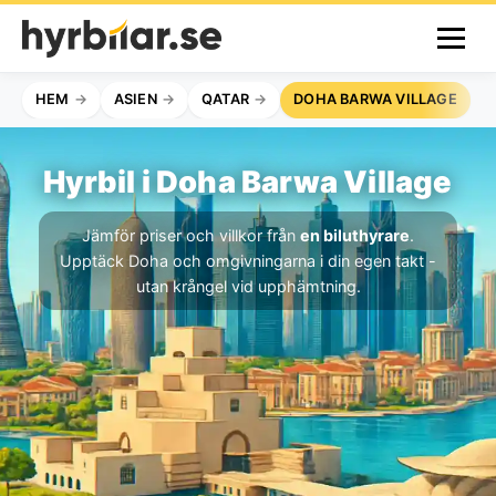
HEM
ASIEN
QATAR
DOHA BARWA VILLAGE
Hyrbil i Doha Barwa Village
Jämför priser och villkor från
en biluthyrare
.
Upptäck Doha och omgivningarna i din egen takt -
utan krångel vid upphämtning.