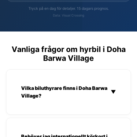
Tryck på en dag för detaljer. 15 dagars prognos.
Data: Visual Crossing
Vanliga frågor om hyrbil i Doha
Barwa Village
Vilka biluthyrare finns i Doha Barwa
▼
Village?
Behöver jag internationellt körkort i