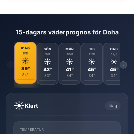
15-dagars väderprognos för Doha
IDAG
SÖN
MÅN
TIS
ONS
8/8
9/8
10/8
11/8
12/8
☀️
☀️
☀️
☀️
☀️
‹
›
39°
42°
41°
45°
45°
34°
33°
34°
34°
34°
☀️
Klart
Idag
TEMPERATUR