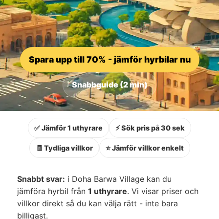
Spara upp till 70% - jämför hyrbilar nu
Snabbguide (2 min)
✅ Jämför 1 uthyrare
⚡ Sök pris på 30 sek
🧾 Tydliga villkor
⭐ Jämför villkor enkelt
Snabbt svar:
i Doha Barwa Village kan du
jämföra hyrbil från
1 uthyrare
. Vi visar priser och
villkor direkt så du kan välja rätt - inte bara
billigast.