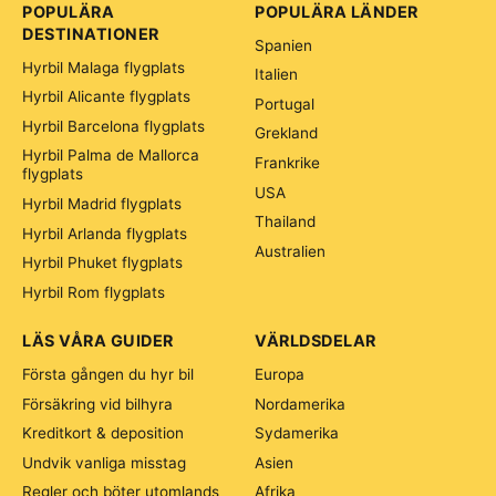
POPULÄRA
POPULÄRA LÄNDER
DESTINATIONER
Spanien
Hyrbil Malaga flygplats
Italien
Hyrbil Alicante flygplats
Portugal
Hyrbil Barcelona flygplats
Grekland
Hyrbil Palma de Mallorca
Frankrike
flygplats
USA
Hyrbil Madrid flygplats
Thailand
Hyrbil Arlanda flygplats
Australien
Hyrbil Phuket flygplats
Hyrbil Rom flygplats
LÄS VÅRA GUIDER
VÄRLDSDELAR
Första gången du hyr bil
Europa
Försäkring vid bilhyra
Nordamerika
Kreditkort & deposition
Sydamerika
Undvik vanliga misstag
Asien
Regler och böter utomlands
Afrika