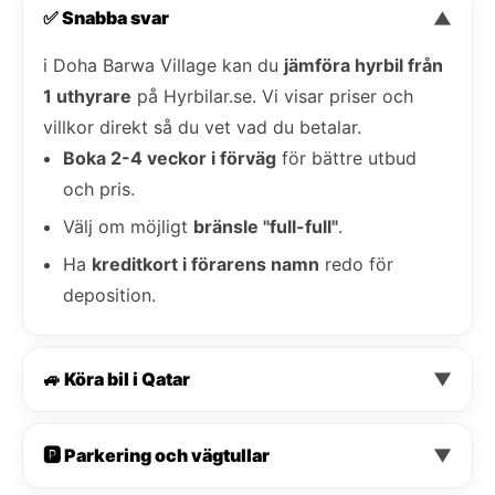
✅ Snabba svar
▼
i Doha Barwa Village kan du
jämföra hyrbil från
1 uthyrare
på Hyrbilar.se. Vi visar priser och
villkor direkt så du vet vad du betalar.
Boka 2-4 veckor i förväg
för bättre utbud
och pris.
Välj om möjligt
bränsle "full-full"
.
Ha
kreditkort i förarens namn
redo för
deposition.
🚙 Köra bil i Qatar
▼
🅿️ Parkering och vägtullar
▼