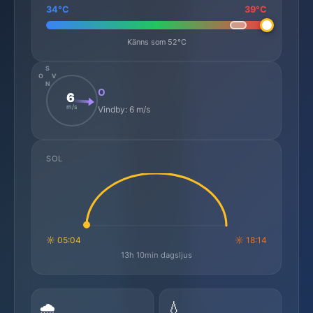
34°C
39°C
Känns som 52°C
S
O
V
N
O
6
m/s
Vindby: 6 m/s
SOL
☼ 05:04
☼ 18:14
13h 10min dagsljus
🌧️
💧