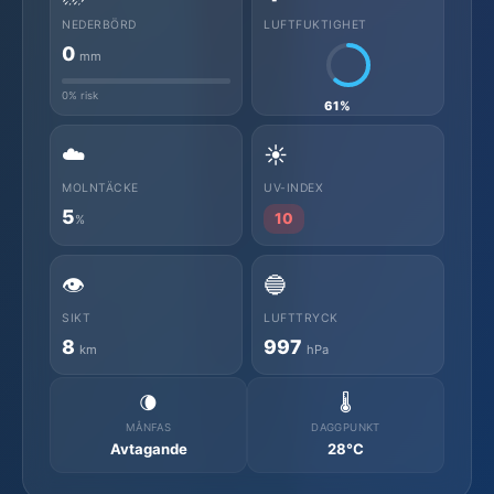
NEDERBÖRD
LUFTFUKTIGHET
0
mm
0% risk
61%
☁️
☀️
MOLNTÄCKE
UV-INDEX
5
10
%
👁️
🔵
SIKT
LUFTTRYCK
8
997
km
hPa
🌘
🌡️
MÅNFAS
DAGGPUNKT
Avtagande
28°C