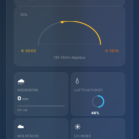
SOL
☼ 05:03
☼ 18:16
13h 13min dagsljus
🌧️
💧
NEDERBÖRD
LUFTFUKTIGHET
0
mm
0% risk
48%
☁️
☀️
MOLNTÄCKE
UV-INDEX