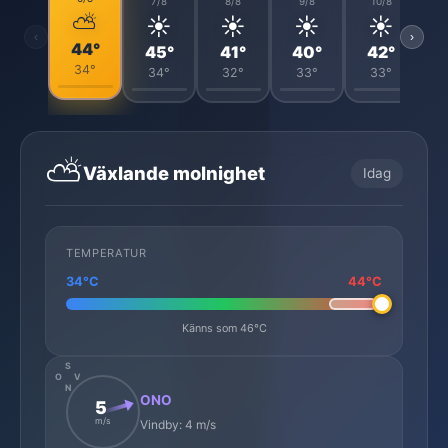
7/8
8/8
9/8
10/8
⛅
☀️
☀️
☀️
☀️
‹
›
44°
45°
41°
40°
42°
34°
34°
32°
33°
33°
⛅
Växlande molnighet
Idag
TEMPERATUR
34°C
44°C
Känns som 46°C
S
O
V
N
ONO
5
m/s
Vindby: 4 m/s