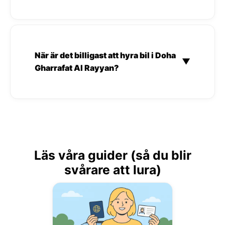
När är det billigast att hyra bil i Doha
▼
Gharrafat Al Rayyan?
Läs våra guider (så du blir
svårare att lura)