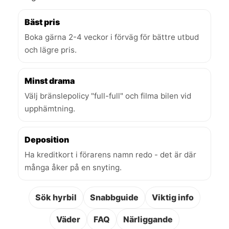
Bäst pris
Boka gärna 2-4 veckor i förväg för bättre utbud
och lägre pris.
Minst drama
Välj bränslepolicy "full-full" och filma bilen vid
upphämtning.
Deposition
Ha kreditkort i förarens namn redo - det är där
många åker på en snyting.
Sök hyrbil
Snabbguide
Viktig info
Väder
FAQ
Närliggande