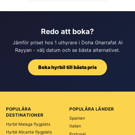
Redo att boka?
Jämför priset hos 1 uthyrare i Doha Gharrafat Al
Rayyan - välj datum och se bästa alternativet.
Boka hyrbil till bästa pris
POPULÄRA
POPULÄRA LÄNDER
DESTINATIONER
Spanien
Hyrbil Malaga flygplats
Italien
Hyrbil Alicante flygplats
Portugal