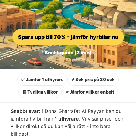
Spara upp till 70% - jämför hyrbilar nu
Snabbguide (2 min)
✅ Jämför 1 uthyrare
⚡ Sök pris på 30 sek
🧾 Tydliga villkor
⭐ Jämför villkor enkelt
Snabbt svar:
i Doha Gharrafat Al Rayyan kan du
jämföra hyrbil från
1 uthyrare
. Vi visar priser och
villkor direkt så du kan välja rätt - inte bara
billigast.