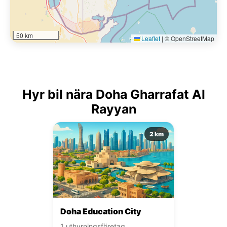
50 km
Leaflet
|
© OpenStreetMap
Hyr bil nära Doha Gharrafat Al
Rayyan
2 km
Doha Education City
1 uthyrningsföretag