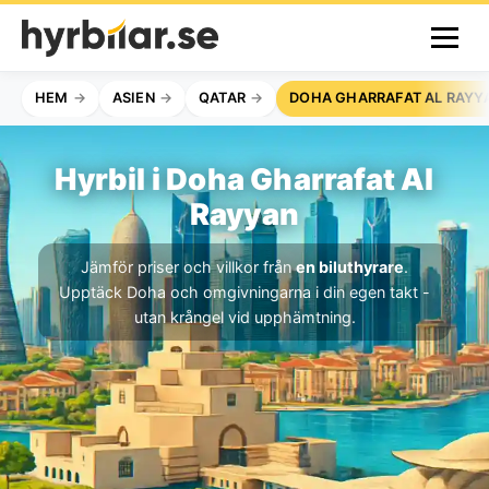
HEM
ASIEN
QATAR
DOHA GHARRAFAT AL RAYY
Hyrbil i Doha Gharrafat Al
Rayyan
Jämför priser och villkor från
en biluthyrare
.
Upptäck Doha och omgivningarna i din egen takt -
utan krångel vid upphämtning.