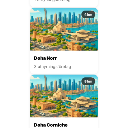
4 km
Doha Norr
3 uthyrningsföretag
8 km
Doha Corniche