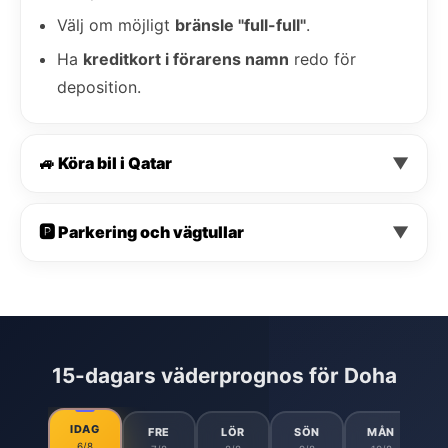
Välj om möjligt
bränsle "full-full"
.
Ha
kreditkort i förarens namn
redo för
deposition.
🚙 Köra bil i Qatar
▼
🅿️ Parkering och vägtullar
▼
15-dagars väderprognos för Doha
IDAG
FRE
LÖR
SÖN
MÅN
6/8