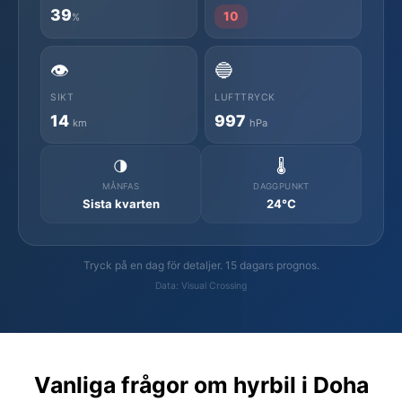
39
10
%
👁️
🔵
SIKT
LUFTTRYCK
14
997
km
hPa
🌗
🌡️
MÅNFAS
DAGGPUNKT
Sista kvarten
24°C
Tryck på en dag för detaljer. 15 dagars prognos.
Data: Visual Crossing
Vanliga frågor om hyrbil i Doha