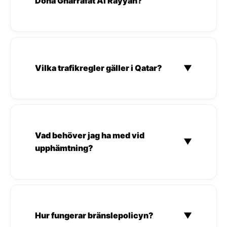
Doha Gharrafat Al Rayyan?
Vilka trafikregler gäller i Qatar?
▼
Vad behöver jag ha med vid
▼
upphämtning?
Hur fungerar bränslepolicyn?
▼