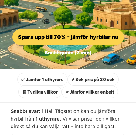
Spara upp till 70% - jämför hyrbilar nu
Snabbguide (2 min)
✅ Jämför 1 uthyrare
⚡ Sök pris på 30 sek
🧾 Tydliga villkor
⭐ Jämför villkor enkelt
Snabbt svar:
i Hail Tågstation kan du jämföra
hyrbil från
1 uthyrare
. Vi visar priser och villkor
direkt så du kan välja rätt - inte bara billigast.