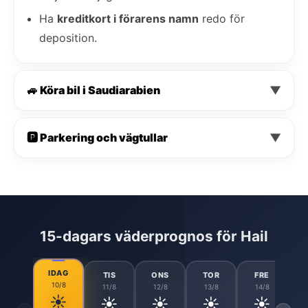
Ha
kreditkort i förarens namn
redo för
deposition.
🚙 Köra bil i Saudiarabien
▼
🅿️ Parkering och vägtullar
▼
15-dagars väderprognos för Hail
IDAG
TIS
ONS
TOR
FRE
10/8
11/8
12/8
13/8
14/8
☀️
☀️
☀️
☀️
☀️