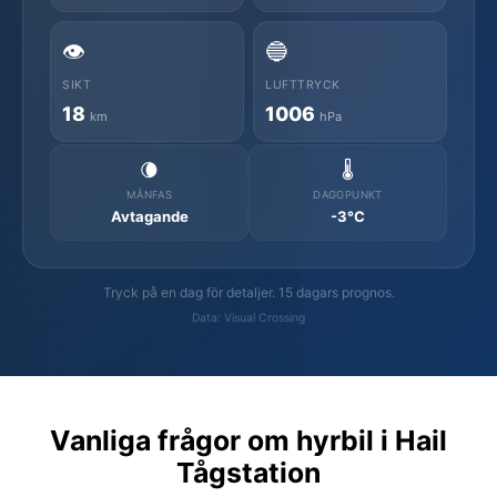
👁️
🔵
SIKT
LUFTTRYCK
18
1006
km
hPa
🌘
🌡️
MÅNFAS
DAGGPUNKT
Avtagande
-3°C
Tryck på en dag för detaljer. 15 dagars prognos.
Data: Visual Crossing
Vanliga frågor om hyrbil i Hail
Tågstation