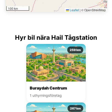
100 km
Leaflet
|
© OpenStreetMap
Hyr bil nära Hail Tågstation
259 km
Buraydah Centrum
1 uthyrningsföretag
267 km