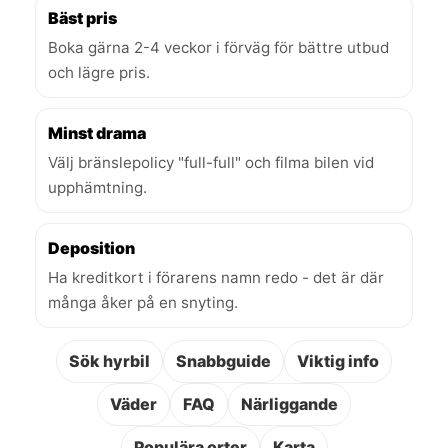
Bäst pris
Boka gärna 2-4 veckor i förväg för bättre utbud
och lägre pris.
Minst drama
Välj bränslepolicy "full-full" och filma bilen vid
upphämtning.
Deposition
Ha kreditkort i förarens namn redo - det är där
många åker på en snyting.
Sök hyrbil
Snabbguide
Viktig info
Väder
FAQ
Närliggande
Populära orter
Karta