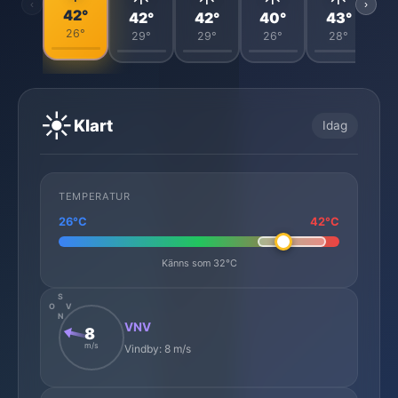
‹
›
42°
42°
42°
40°
43°
26°
29°
29°
26°
28°
☀️
Klart
Idag
TEMPERATUR
26°C
42°C
Känns som 32°C
S
O
V
N
VNV
8
m/s
Vindby: 8 m/s