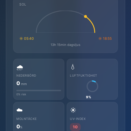
SOL
☼ 05:40
☼ 18:55
13h 15min dagsljus
🌧️
💧
NEDERBÖRD
LUFTFUKTIGHET
0
mm
0% risk
9%
☁️
☀️
MOLNTÄCKE
UV-INDEX
0
10
%