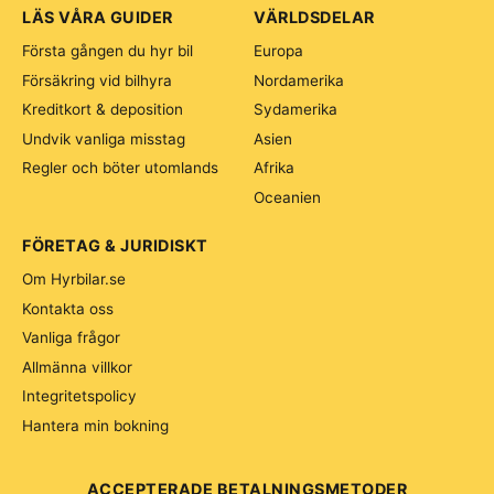
LÄS VÅRA GUIDER
VÄRLDSDELAR
Första gången du hyr bil
Europa
Försäkring vid bilhyra
Nordamerika
Kreditkort & deposition
Sydamerika
Undvik vanliga misstag
Asien
Regler och böter utomlands
Afrika
Oceanien
FÖRETAG & JURIDISKT
Om Hyrbilar.se
Kontakta oss
Vanliga frågor
Allmänna villkor
Integritetspolicy
Hantera min bokning
ACCEPTERADE BETALNINGSMETODER