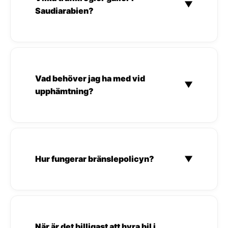
▼
Saudiarabien?
Vad behöver jag ha med vid
▼
upphämtning?
Hur fungerar bränslepolicyn?
▼
När är det billigast att hyra bil i