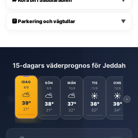
🅿️ Parkering och vägtullar
▼
15-dagars väderprognos för Jeddah
IDAG
SÖN
MÅN
TIS
ONS
8/8
9/8
10/8
11/8
12/8
⛅
⛅
⛅
☀️
☀️
‹
›
39°
38°
37°
38°
39°
31°
31°
32°
32°
34°