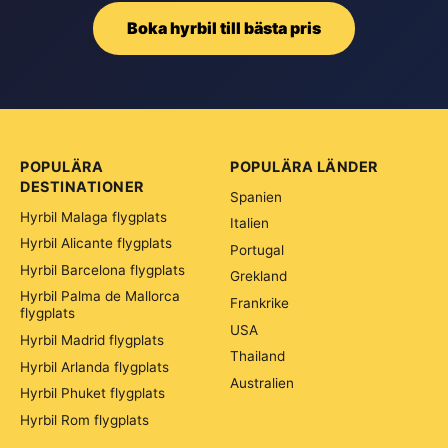
Boka hyrbil till bästa pris
POPULÄRA
POPULÄRA LÄNDER
DESTINATIONER
Spanien
Hyrbil Malaga flygplats
Italien
Hyrbil Alicante flygplats
Portugal
Hyrbil Barcelona flygplats
Grekland
Hyrbil Palma de Mallorca
Frankrike
flygplats
USA
Hyrbil Madrid flygplats
Thailand
Hyrbil Arlanda flygplats
Australien
Hyrbil Phuket flygplats
Hyrbil Rom flygplats