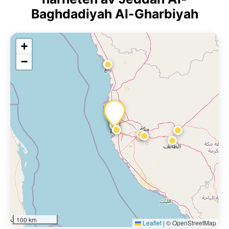
Baghdadiyah Al-Gharbiyah
+
−
100 km
Leaflet
|
© OpenStreetMap