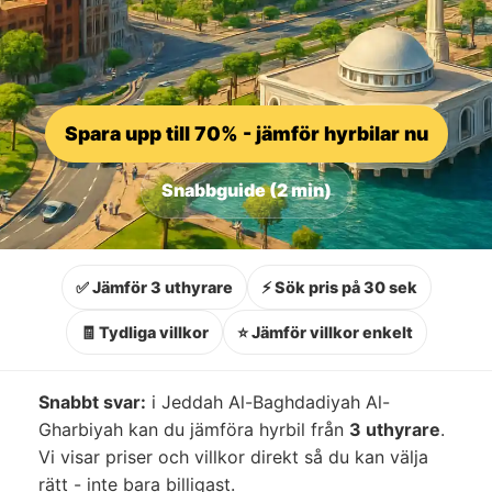
Spara upp till 70% - jämför hyrbilar nu
Snabbguide (2 min)
✅ Jämför 3 uthyrare
⚡ Sök pris på 30 sek
🧾 Tydliga villkor
⭐ Jämför villkor enkelt
Snabbt svar:
i Jeddah Al-Baghdadiyah Al-
Gharbiyah kan du jämföra hyrbil från
3 uthyrare
.
Vi visar priser och villkor direkt så du kan välja
rätt - inte bara billigast.