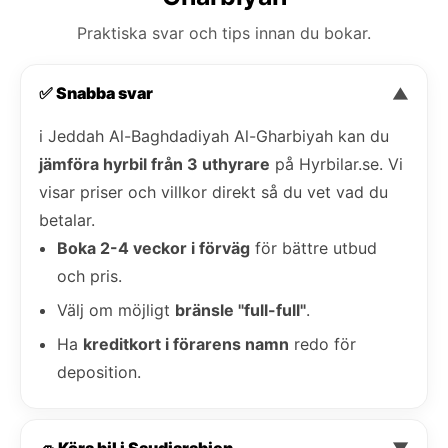
Praktiska svar och tips innan du bokar.
✅ Snabba svar
▼
i Jeddah Al-Baghdadiyah Al-Gharbiyah kan du
jämföra hyrbil från 3 uthyrare
på Hyrbilar.se. Vi
visar priser och villkor direkt så du vet vad du
betalar.
Boka 2-4 veckor i förväg
för bättre utbud
och pris.
Välj om möjligt
bränsle "full-full"
.
Ha
kreditkort i förarens namn
redo för
deposition.
🚙 Köra bil i Saudiarabien
▼