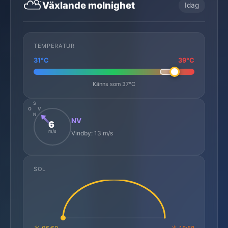
⛅
Växlande molnighet
Idag
TEMPERATUR
31°C
39°C
Känns som 37°C
S
O
V
N
NV
6
m/s
Vindby: 13 m/s
SOL