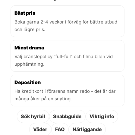
Bäst pris
Boka gärna 2-4 veckor i förväg för bättre utbud
och lägre pris.
Minst drama
Välj bränslepolicy "full-full" och filma bilen vid
upphämtning.
Deposition
Ha kreditkort i förarens namn redo - det är där
många åker på en snyting.
Sök hyrbil
Snabbguide
Viktig info
Väder
FAQ
Närliggande