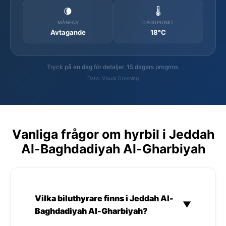
🌘
🌡️
MÅNFAS
DAGGPUNKT
Avtagande
18°C
Tryck på en dag för detaljer. 15 dagars prognos.
Data: Visual Crossing
Vanliga frågor om hyrbil i Jeddah
Al-Baghdadiyah Al-Gharbiyah
Vilka biluthyrare finns i Jeddah Al-
▼
Baghdadiyah Al-Gharbiyah?