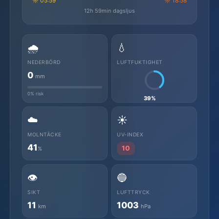
☼ 05:59
☼ 18:58
12h 59min dagsljus
🌧️
💧
NEDERBÖRD
LUFTFUKTIGHET
0
mm
0% risk
39%
☁️
☀️
MOLNTÄCKE
UV-INDEX
41
10
%
👁️
🔵
SIKT
LUFTTRYCK
11
1003
km
hPa