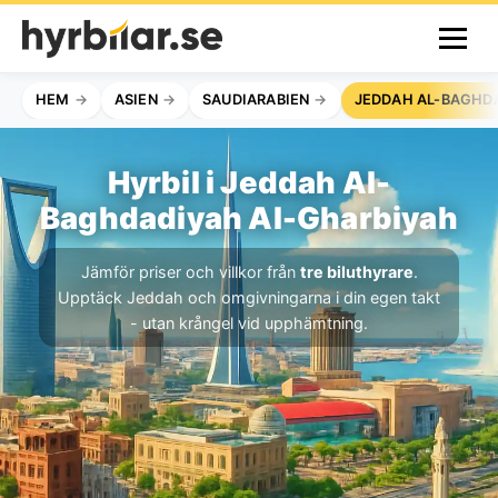
HEM
ASIEN
SAUDIARABIEN
JEDDAH AL-BAGHD
Hyrbil i Jeddah Al-
Baghdadiyah Al-Gharbiyah
Jämför priser och villkor från
tre biluthyrare
.
Upptäck Jeddah och omgivningarna i din egen takt
- utan krångel vid upphämtning.