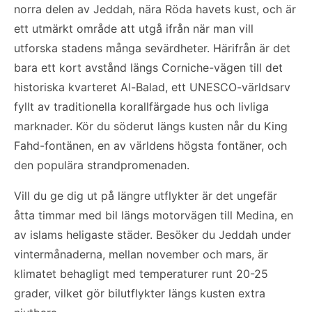
norra delen av Jeddah, nära Röda havets kust, och är
ett utmärkt område att utgå ifrån när man vill
utforska stadens många sevärdheter. Härifrån är det
bara ett kort avstånd längs Corniche-vägen till det
historiska kvarteret Al-Balad, ett UNESCO-världsarv
fyllt av traditionella korallfärgade hus och livliga
marknader. Kör du söderut längs kusten når du King
Fahd-fontänen, en av världens högsta fontäner, och
den populära strandpromenaden.
Vill du ge dig ut på längre utflykter är det ungefär
åtta timmar med bil längs motorvägen till Medina, en
av islams heligaste städer. Besöker du Jeddah under
vintermånaderna, mellan november och mars, är
klimatet behagligt med temperaturer runt 20-25
grader, vilket gör bilutflykter längs kusten extra