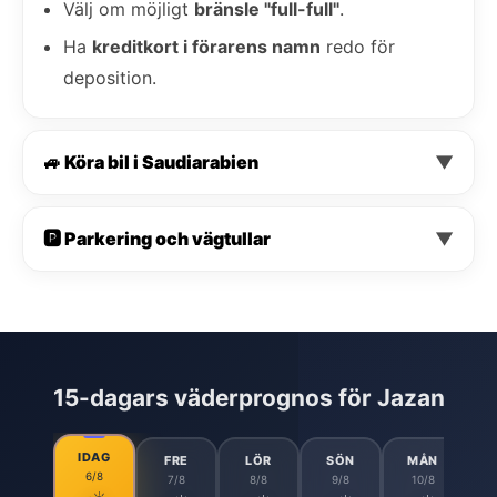
Välj om möjligt
bränsle "full-full"
.
Ha
kreditkort i förarens namn
redo för
deposition.
🚙 Köra bil i Saudiarabien
▼
🅿️ Parkering och vägtullar
▼
15-dagars väderprognos för Jazan
IDAG
FRE
LÖR
SÖN
MÅN
6/8
7/8
8/8
9/8
10/8