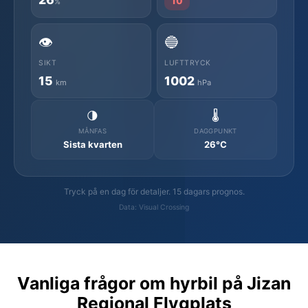
10
%
👁️
🔵
SIKT
LUFTTRYCK
15
1002
km
hPa
🌗
🌡️
MÅNFAS
DAGGPUNKT
Sista kvarten
26°C
Tryck på en dag för detaljer. 15 dagars prognos.
Data: Visual Crossing
Vanliga frågor om hyrbil på Jizan
Regional Flygplats