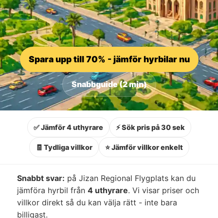
Spara upp till 70% - jämför hyrbilar nu
Snabbguide (2 min)
✅ Jämför 4 uthyrare
⚡ Sök pris på 30 sek
🧾 Tydliga villkor
⭐ Jämför villkor enkelt
Snabbt svar:
på Jizan Regional Flygplats kan du
jämföra hyrbil från
4 uthyrare
. Vi visar priser och
villkor direkt så du kan välja rätt - inte bara
billigast.