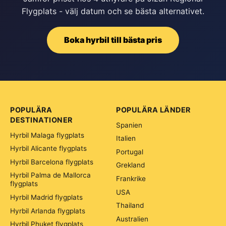
Flygplats - välj datum och se bästa alternativet.
Boka hyrbil till bästa pris
POPULÄRA
POPULÄRA LÄNDER
DESTINATIONER
Spanien
Hyrbil Malaga flygplats
Italien
Hyrbil Alicante flygplats
Portugal
Hyrbil Barcelona flygplats
Grekland
Hyrbil Palma de Mallorca
Frankrike
flygplats
USA
Hyrbil Madrid flygplats
Thailand
Hyrbil Arlanda flygplats
Australien
Hyrbil Phuket flygplats