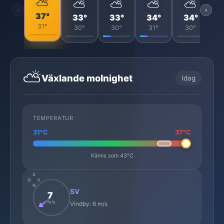
⛅
⛅
⛅
⛅
⛅
‹
›
37°
33°
33°
34°
34°
31°
30°
30°
31°
30°
⛅
Växlande molnighet
Idag
TEMPERATUR
31°C
37°C
Känns som 43°C
S
O
V
N
SV
7
m/s
Vindby: 6 m/s