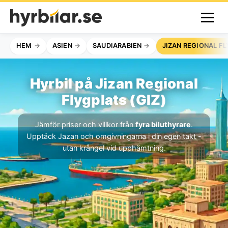
HEM
ASIEN
SAUDIARABIEN
JIZAN REGIONAL F
Hyrbil på Jizan Regional
Flygplats (GIZ)
Jämför priser och villkor från
fyra biluthyrare
.
Upptäck Jazan och omgivningarna i din egen takt -
utan krångel vid upphämtning.