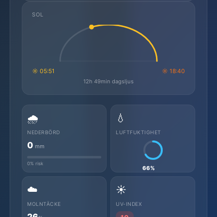
SOL
☼ 05:51
☼ 18:40
12h 49min dagsljus
🌧️
💧
NEDERBÖRD
LUFTFUKTIGHET
0
mm
0% risk
66%
☁️
☀️
MOLNTÄCKE
UV-INDEX
26