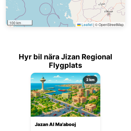
100 km
Leaflet
|
© OpenStreetMap
Hyr bil nära Jizan Regional
Flygplats
2 km
Jazan Al Ma'abooj