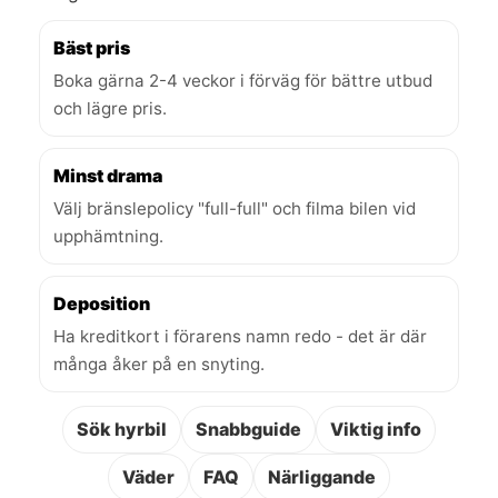
Bäst pris
Boka gärna 2-4 veckor i förväg för bättre utbud
och lägre pris.
Minst drama
Välj bränslepolicy "full-full" och filma bilen vid
upphämtning.
Deposition
Ha kreditkort i förarens namn redo - det är där
många åker på en snyting.
Sök hyrbil
Snabbguide
Viktig info
Väder
FAQ
Närliggande