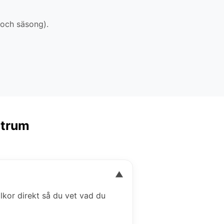
 och säsong).
ntrum
▼
illkor direkt så du vet vad du