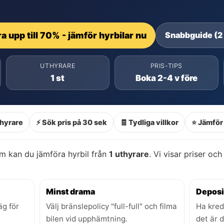
a upp till 70% - jämför hyrbilar nu
Snabbguide (2
UTHYRARE
PRIS-TIPS
1 st
Boka 2-4 v före
thyrare
⚡ Sök pris på 30 sek
🧾 Tydliga villkor
⭐ Jämför 
m kan du jämföra hyrbil från
1 uthyrare
. Vi visar priser och
Minst drama
Deposi
äg för
Välj bränslepolicy "full-full" och filma
Ha kred
bilen vid upphämtning.
det är 