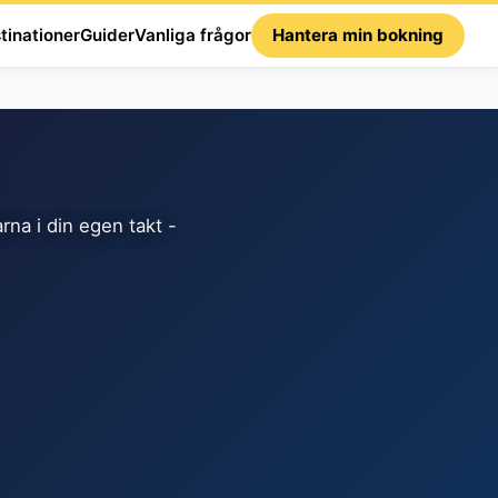
tinationer
Guider
Vanliga frågor
Hantera min bokning
na i din egen takt -