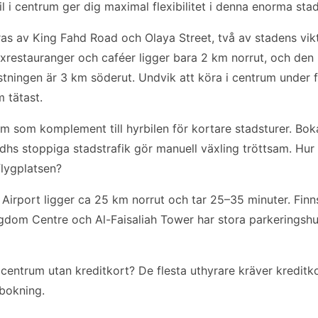
il i centrum ger dig maximal flexibilitet i denna enorma stad
as av King Fahd Road och Olaya Street, två av stadens vikt
yxrestauranger och caféer ligger bara 2 km norrut, och den 
ningen är 3 km söderut. Undvik att köra i centrum under 
m tätast.
m som komplement till hyrbilen för kortare stadsturer. Bok
hs stoppiga stadstrafik gör manuell växling tröttsam. Hur l
flygplatsen?
l Airport ligger ca 25 km norrut och tar 25–35 minuter. Finn
gdom Centre och Al-Faisaliah Tower har stora parkeringsh
h centrum utan kreditkort? De flesta uthyrare kräver kreditk
 bokning.