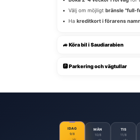
Välj om möjligt
bränsle "full-fu
Ha
kreditkort i förarens nam
🚙 Köra bil i Saudiarabien
🅿️ Parkering och vägtullar
IDAG
MÅN
TIS
9/8
10/8
11/8