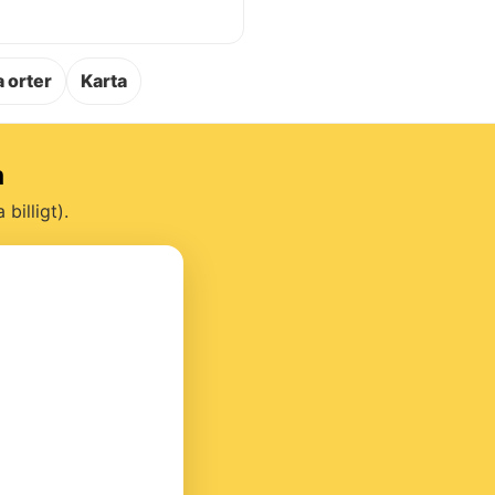
.
 orter
Karta
m
billigt).