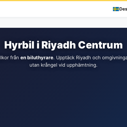
Des
Hyrbil i Riyadh Centrum
llkor från
en biluthyrare
. Upptäck Riyadh och omgivningar
utan krångel vid upphämtning.