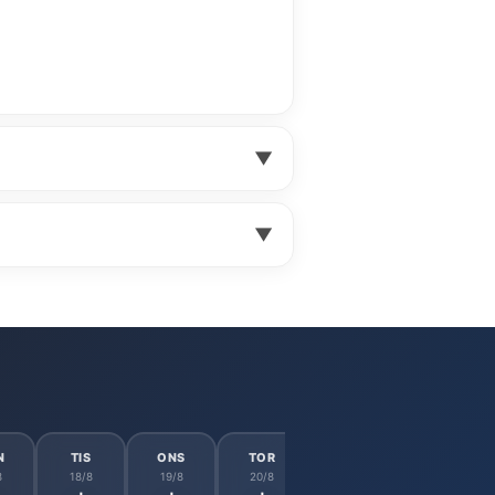
▼
▼
N
TIS
ONS
TOR
FRE
LÖR
8
18/8
19/8
20/8
21/8
22/8