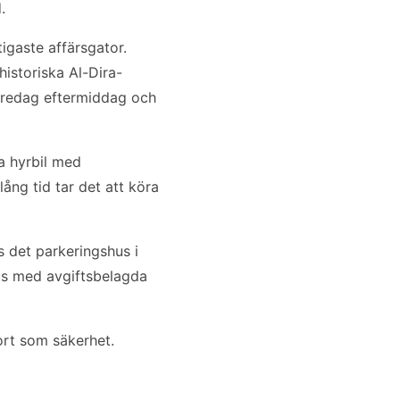
.
igaste affärsgator.
historiska Al-Dira-
fredag eftermiddag och
a hyrbil med
ång tid tar det att köra
s det parkeringshus i
us med avgiftsbelagda
ort som säkerhet.