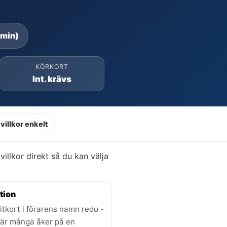
 min)
KÖRKORT
Int. krävs
villkor enkelt
 villkor direkt så du kan välja
tion
itkort i förarens namn redo -
där många åker på en