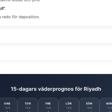
ll"
.
n
redo för deposition.
15-dagars väderprognos för Riyadh
ONS
TOR
FRE
LÖR
SÖN
MÅ
12/8
13/8
14/8
15/8
16/8
17/