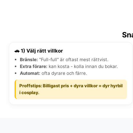
Sna
🚗 1) Välj rätt villkor
Bränsle:
"Full-full" är oftast mest rättvist.
Extra förare:
kan kosta - kolla innan du bokar.
Automat:
ofta dyrare och färre.
Proffstips: Billigast pris + dyra villkor = dyr hyrbil
i cosplay.