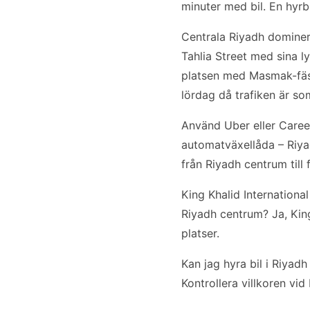
minuter med bil. En hyrb
Centrala Riyadh dominer
Tahlia Street med sina l
platsen med Masmak-fäst
lördag då trafiken är so
Använd Uber eller Caree
automatväxellåda – Riyad
från Riyadh centrum till 
King Khalid Internationa
Riyadh centrum? Ja, Kin
platser.
Kan jag hyra bil i Riyad
Kontrollera villkoren vid