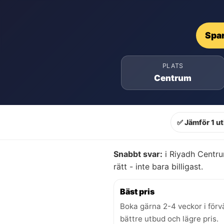
Spar
PLATS
Centrum
✅ Jämför 1 u
Snabbt svar:
i Riyadh Centru
rätt - inte bara billigast.
Bäst pris
Boka gärna 2-4 veckor i förv
bättre utbud och lägre pris.