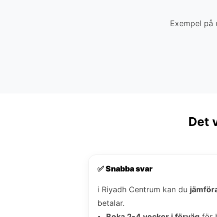
Exempel på u
Det 
✅ Snabba svar
i Riyadh Centrum kan du
jämföra
betalar.
Boka 2-4 veckor i förväg
för 