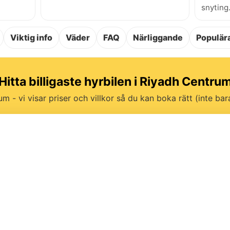
snyting
Viktig info
Väder
FAQ
Närliggande
Populära
Hitta billigaste hyrbilen i Riyadh Centru
um - vi visar priser och villkor så du kan boka rätt (inte bara 