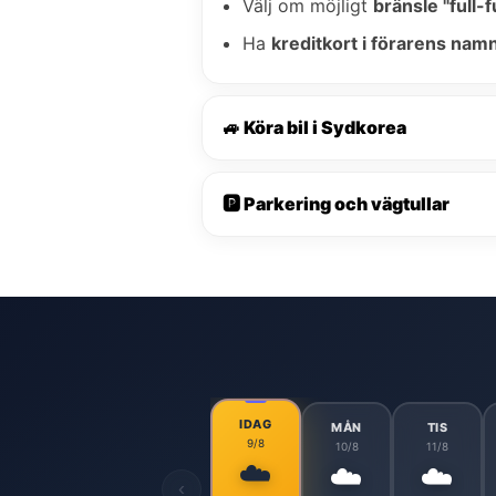
Välj om möjligt
bränsle "full-fu
Ha
kreditkort i förarens nam
🚙 Köra bil i Sydkorea
🅿️ Parkering och vägtullar
IDAG
MÅN
TIS
9/8
10/8
11/8
☁️
☁️
☁️
‹