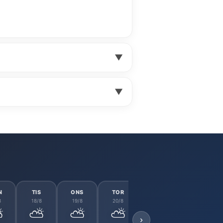
▼
▼
N
TIS
ONS
TOR
FRE
LÖR
8
18/8
19/8
20/8
21/8
22/8
⛅
⛅
⛅
⛅
⛅
☁️
›