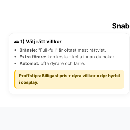
Snab
🚗 1) Välj rätt villkor
Bränsle:
"Full-full" är oftast mest rättvist.
Extra förare:
kan kosta - kolla innan du bokar.
Automat:
ofta dyrare och färre.
Proffstips: Billigast pris + dyra villkor = dyr hyrbil
i cosplay.