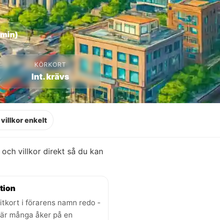
 min)
KÖRKORT
Int. krävs
villkor enkelt
r och villkor direkt så du kan
tion
itkort i förarens namn redo -
där många åker på en