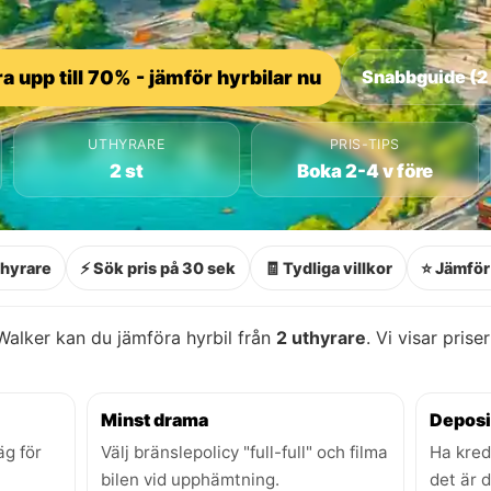
a upp till 70% - jämför hyrbilar nu
Snabbguide (2
UTHYRARE
PRIS-TIPS
2 st
Boka 2-4 v före
thyrare
⚡ Sök pris på 30 sek
🧾 Tydliga villkor
⭐ Jämför 
lker kan du jämföra hyrbil från
2 uthyrare
. Vi visar prise
Minst drama
Deposi
äg för
Välj bränslepolicy "full-full" och filma
Ha kred
bilen vid upphämtning.
det är 