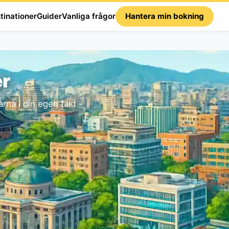
tinationer
Guider
Vanliga frågor
Hantera min bokning
er
na i din egen takt -