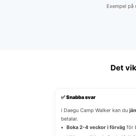
Exempel på u
Det vi
✅ Snabba svar
i Daegu Camp Walker kan du
jä
betalar.
Boka 2-4 veckor i förväg
för 