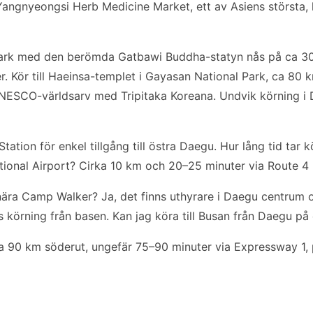
ngnyeongsi Herb Medicine Market, ett av Asiens största, l
Park med den berömda Gatbawi Buddha-statyn nås på ca 30
 Kör till Haeinsa-templet i Gayasan National Park, ca 80 
UNESCO-världsarv med Tripitaka Koreana. Undvik körning i
ation för enkel tillgång till östra Daegu. Hur lång tid tar
ational Airport? Cirka 10 km och 20–25 minuter via Route 4 
 nära Camp Walker? Ja, det finns uthyrare i Daegu centrum
s körning från basen. Kan jag köra till Busan från Daegu på
ca 90 km söderut, ungefär 75–90 minuter via Expressway 1, 