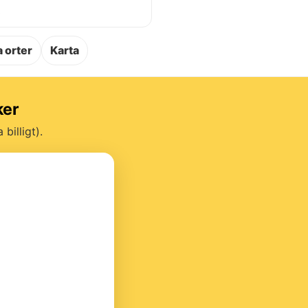
.
 orter
Karta
ker
billigt).