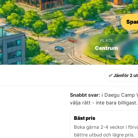
Spar
PLATS
Centrum
✅ Jämför 2 u
Snabbt svar:
i Daegu Camp Wa
välja rätt - inte bara billigast.
Bäst pris
Boka gärna 2-4 veckor i förv
bättre utbud och lägre pris.