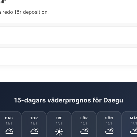
ll"
.
n
redo för deposition.
15-dagars väderprognos för Daegu
ONS
TOR
FRE
LÖR
SÖN
MÅ
12/8
13/8
14/8
15/8
16/8
17/
⛅
⛅
☀️
⛅
⛅