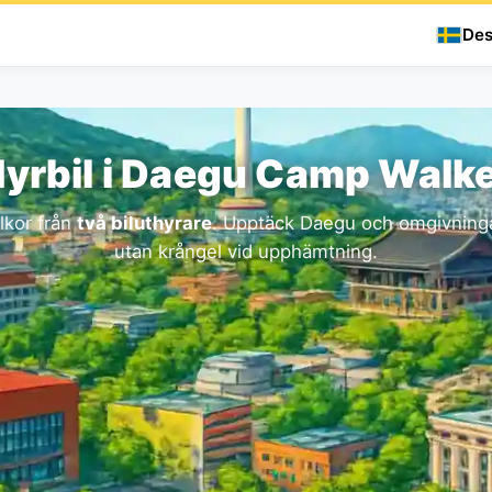
Des
yrbil i Daegu Camp Walk
llkor från
två biluthyrare
. Upptäck Daegu och omgivningar
utan krångel vid upphämtning.