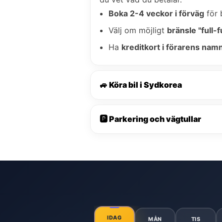
Boka 2-4 veckor i förväg
för 
Välj om möjligt
bränsle "full-fu
Ha
kreditkort i förarens nam
🚙 Köra bil i Sydkorea
🅿️ Parkering och vägtullar
IDAG
MÅN
TIS