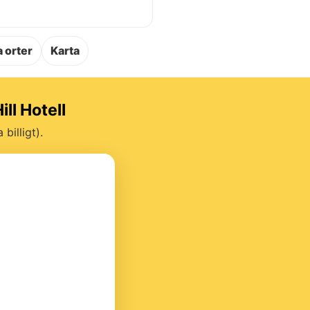
.
 orter
Karta
ll Hotell
billigt).