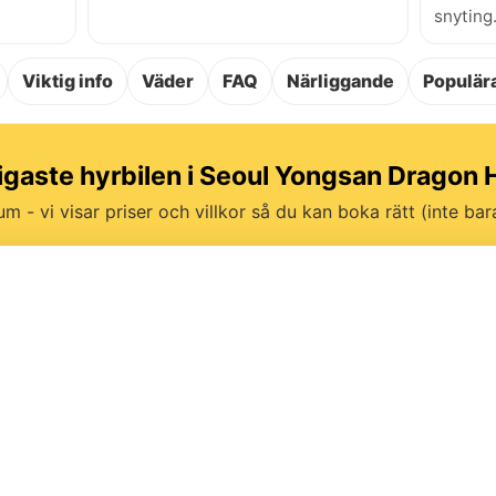
snyting
Viktig info
Väder
FAQ
Närliggande
Populära
lligaste hyrbilen i Seoul Yongsan Dragon Hi
um - vi visar priser och villkor så du kan boka rätt (inte bara 