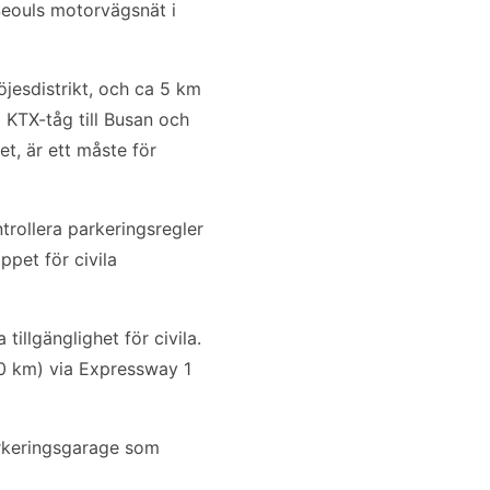
 Seouls motorvägsnät i
öjesdistrikt, och ca 5 km
 KTX-tåg till Busan och
t, är ett måste för
trollera parkeringsregler
pet för civila
illgänglighet för civila.
60 km) via Expressway 1
arkeringsgarage som