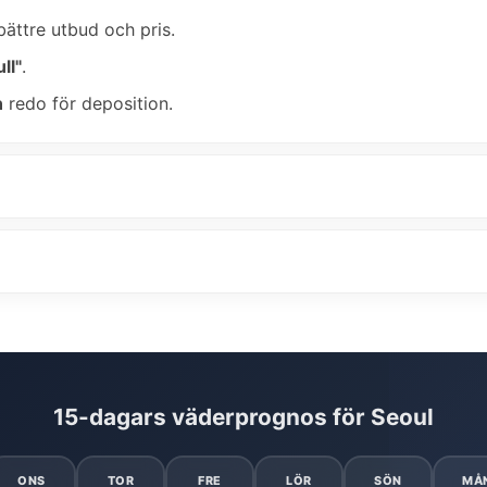
bättre utbud och pris.
ll"
.
n
redo för deposition.
15-dagars väderprognos för Seoul
ONS
TOR
FRE
LÖR
SÖN
MÅ