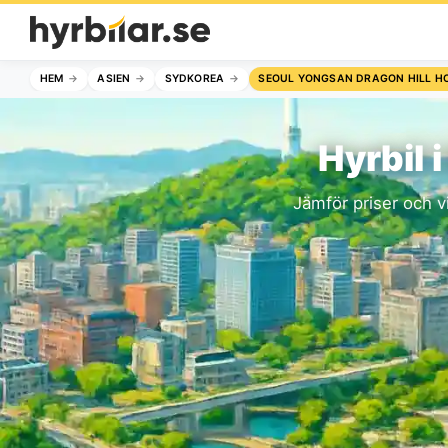
HEM
ASIEN
SYDKOREA
SEOUL YONGSAN DRAGON HILL H
Hyrbil 
Jämför priser och vi