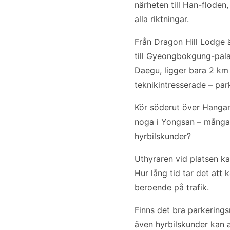
närheten till Han-floden,
alla riktningar.
Från Dragon Hill Lodge är
till Gyeongbokgung-palat
Daegu, ligger bara 2 km 
teknikintresserade – park
Kör söderut över Hangang
noga i Yongsan – många 
hyrbilskunder?
Uthyraren vid platsen kan
Hur lång tid tar det att
beroende på trafik.
Finns det bra parkerings
även hyrbilskunder kan 