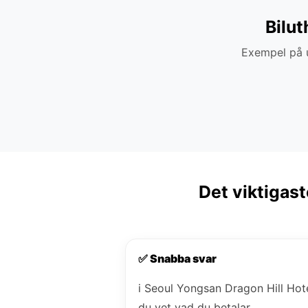
Bilut
Exempel på u
Det viktigast
✅ Snabba svar
i Seoul Yongsan Dragon Hill Hot
du vet vad du betalar.