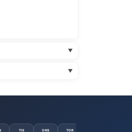
▼
▼
N
TIS
ONS
TOR
FRE
LÖR