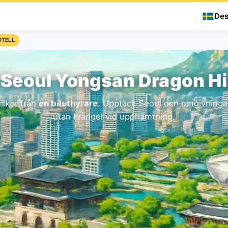
Des
OTELL
i Seoul Yongsan Dragon Hil
llkor från
en biluthyrare
. Upptäck Seoul och omgivningar
utan krångel vid upphämtning.