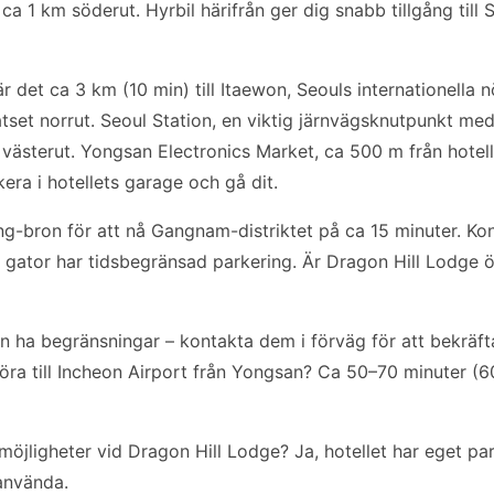
 ca 1 km söderut. Hyrbil härifrån ger dig snabb tillgång till
 det ca 3 km (10 min) till Itaewon, Seouls internationella n
set norrut. Seoul Station, en viktig järnvägsknutpunkt med
västerut. Yongsan Electronics Market, ca 500 m från hotelle
era i hotellets garage och gå dit.
-bron för att nå Gangnam-distriktet på ca 15 minuter. Kon
gator har tidsbegränsad parkering. Är Dragon Hill Lodge öp
 ha begränsningar – kontakta dem i förväg för att bekräfta t
 köra till Incheon Airport från Yongsan? Ca 50–70 minuter (
möjligheter vid Dragon Hill Lodge? Ja, hotellet har eget p
använda.