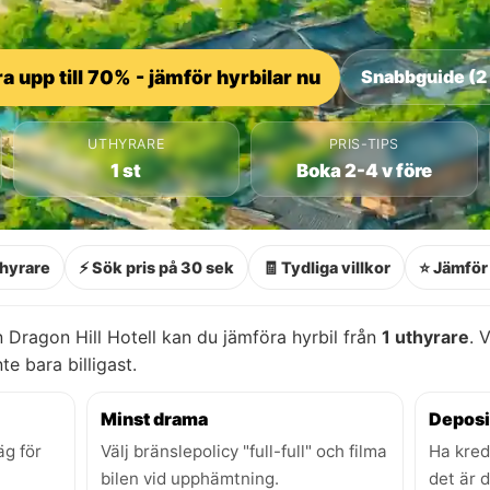
a upp till 70% - jämför hyrbilar nu
Snabbguide (2
UTHYRARE
PRIS-TIPS
1 st
Boka 2-4 v före
thyrare
⚡ Sök pris på 30 sek
🧾 Tydliga villkor
⭐ Jämför 
 Dragon Hill Hotell kan du jämföra hyrbil från
1 uthyrare
. 
nte bara billigast.
Minst drama
Deposi
äg för
Välj bränslepolicy "full-full" och filma
Ha kred
bilen vid upphämtning.
det är 