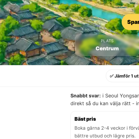
Spar
PLATS
Centrum
✅ Jämför 1 u
Snabbt svar:
i Seoul Yongsan
direkt så du kan välja rätt - i
Bäst pris
Boka gärna 2-4 veckor i förv
bättre utbud och lägre pris.