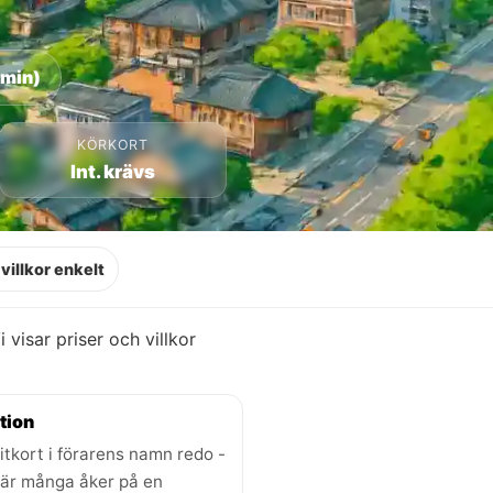
 min)
KÖRKORT
Int. krävs
villkor enkelt
Vi visar priser och villkor
tion
itkort i förarens namn redo -
där många åker på en