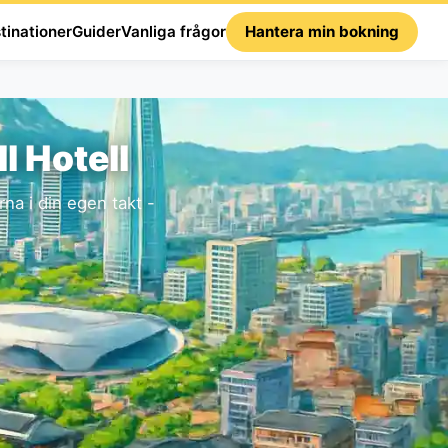
tinationer
Guider
Vanliga frågor
Hantera min bokning
l Hotell
na i din egen takt -