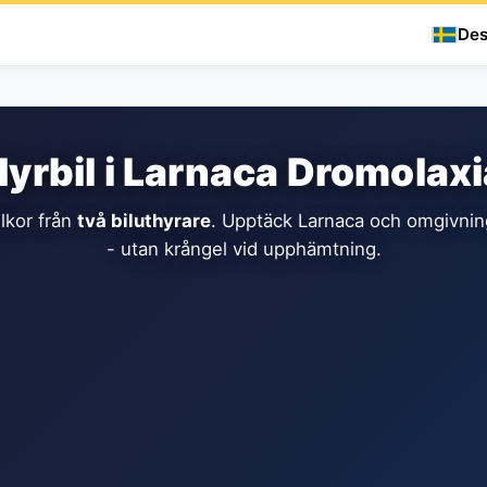
Des
Hyrbil i Larnaca Dromolaxi
llkor från
två biluthyrare
. Upptäck Larnaca och omgivning
- utan krångel vid upphämtning.