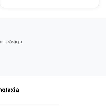
 och säsong).
molaxia