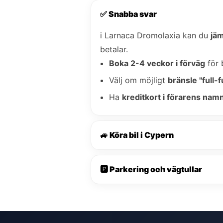
✅ Snabba svar
i Larnaca Dromolaxia kan du
jäm
betalar.
Boka 2-4 veckor i förväg
för 
Välj om möjligt
bränsle "full-fu
Ha
kreditkort i förarens nam
🚙 Köra bil i Cypern
🅿️ Parkering och vägtullar