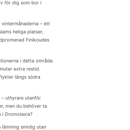
iv för dig som bor i
er vintermånaderna – ett
lams heliga platser,
andpromenad Finikoudes
tionerna i detta område.
uter extra restid.
flykter längs södra
a – uthyrare utanför
er, men du behöver ta
na i Dromolaxia?
h lämning smidig utan