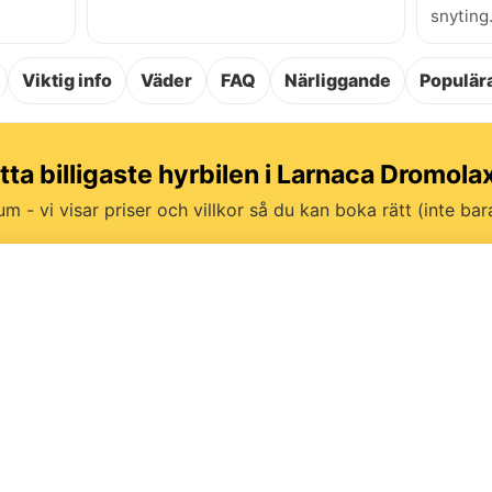
snyting
Viktig info
Väder
FAQ
Närliggande
Populära
tta billigaste hyrbilen i Larnaca Dromola
um - vi visar priser och villkor så du kan boka rätt (inte bara 