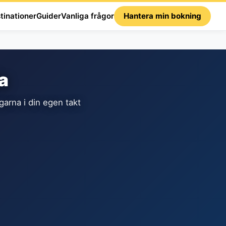
tinationer
Guider
Vanliga frågor
Hantera min bokning
a
arna i din egen takt