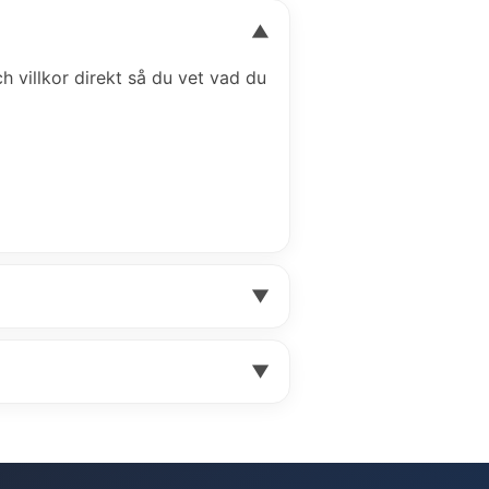
▼
ch villkor direkt så du vet vad du
▼
▼