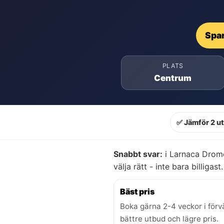
Spar
PLATS
Centrum
✅ Jämför 2 u
Snabbt svar:
i Larnaca Dromo
välja rätt - inte bara billigast.
Bäst pris
Boka gärna 2-4 veckor i förv
bättre utbud och lägre pris.