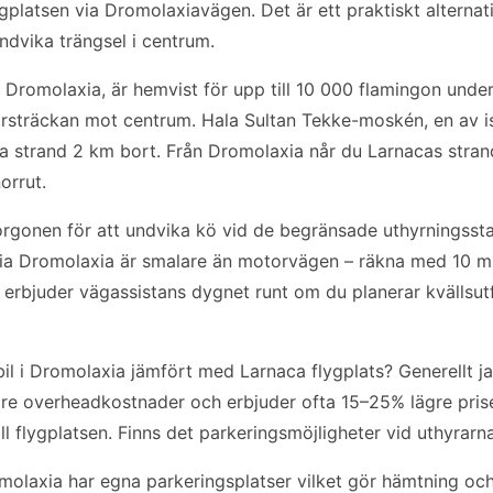
ygplatsen via Dromolaxiavägen. Det är ett praktiskt alternat
undvika trängsel i centrum.
till Dromolaxia, är hemvist för upp till 10 000 flamingon und
örsträckan mot centrum. Hala Sultan Tekke-moskén, en av is
stra strand 2 km bort. Från Dromolaxia når du Larnacas str
orrut.
orgonen för att undvika kö vid de begränsade uthyrningssta
ia Dromolaxia är smalare än motorvägen – räkna med 10 min
n erbjuder vägassistans dygnet runt om du planerar kvällsut
 bil i Dromolaxia jämfört med Larnaca flygplats? Generellt j
gre overheadkostnader och erbjuder ofta 15–25% lägre pris
ill flygplatsen. Finns det parkeringsmöjligheter vid uthyrar
omolaxia har egna parkeringsplatser vilket gör hämtning oc