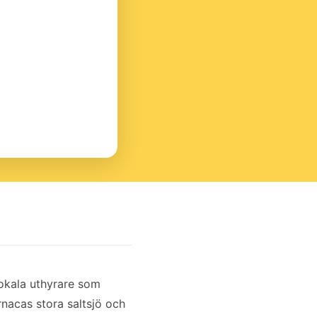
okala uthyrare som
rnacas stora saltsjö och