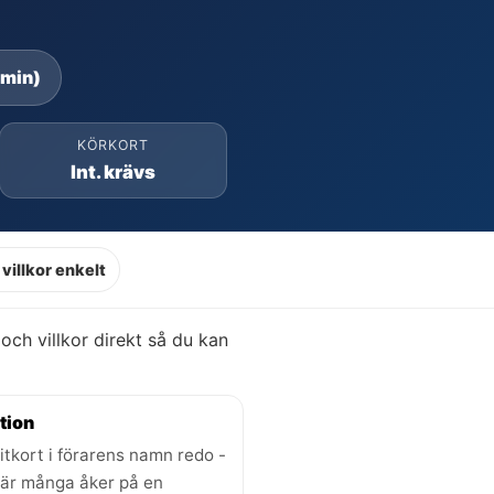
 min)
KÖRKORT
Int. krävs
villkor enkelt
r och villkor direkt så du kan
tion
itkort i förarens namn redo -
där många åker på en