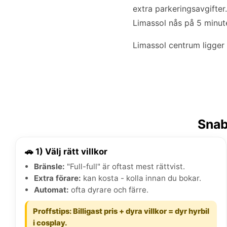
extra parkeringsavgifte
Limassol nås på 5 minut
Limassol centrum ligger 
Snab
🚗 1) Välj rätt villkor
Bränsle:
"Full-full" är oftast mest rättvist.
Extra förare:
kan kosta - kolla innan du bokar.
Automat:
ofta dyrare och färre.
Proffstips: Billigast pris + dyra villkor = dyr hyrbil
i cosplay.