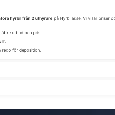
föra hyrbil från 2 uthyrare
på Hyrbilar.se. Vi visar priser o
bättre utbud och pris.
ll"
.
n
redo för deposition.