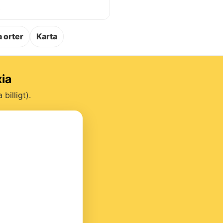
.
 orter
Karta
xia
billigt).