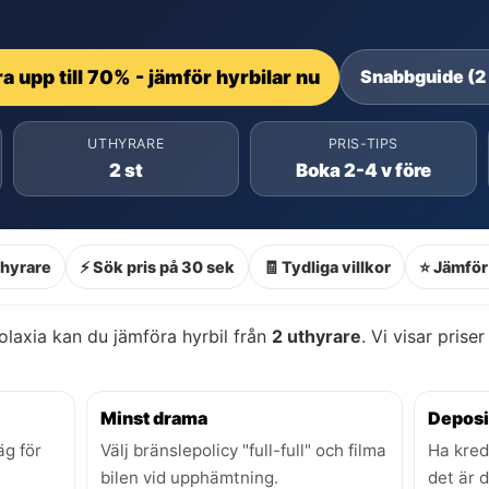
a upp till 70% - jämför hyrbilar nu
Snabbguide (2
UTHYRARE
PRIS-TIPS
2 st
Boka 2-4 v före
thyrare
⚡ Sök pris på 30 sek
🧾 Tydliga villkor
⭐ Jämför 
laxia kan du jämföra hyrbil från
2 uthyrare
. Vi visar prise
Minst drama
Deposi
äg för
Välj bränslepolicy "full-full" och filma
Ha kred
bilen vid upphämtning.
det är 