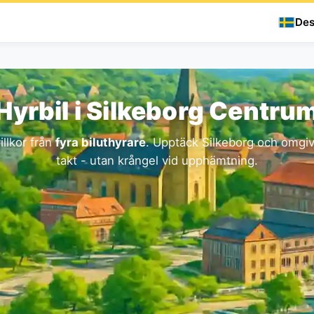
Des
Hyrbil i Silkeborg Centru
illkor från
fyra biluthyrare
. Upptäck Silkeborg och omgiv
takt - utan krångel vid upphämtning.