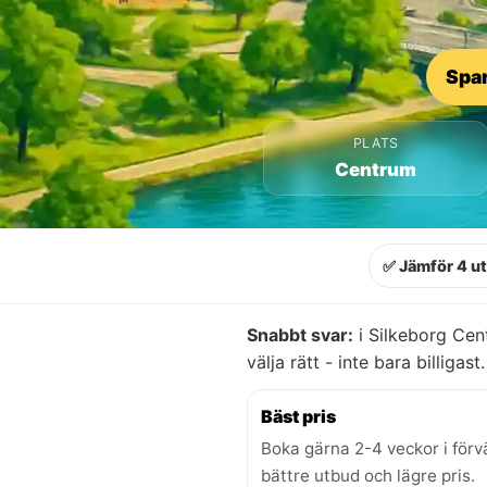
Spar
PLATS
Centrum
✅ Jämför 4 u
Snabbt svar:
i Silkeborg Cen
välja rätt - inte bara billigast.
Bäst pris
Boka gärna 2-4 veckor i förv
bättre utbud och lägre pris.