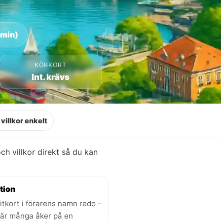
 min)
KÖRKORT
Int. krävs
villkor enkelt
 och villkor direkt så du kan
tion
itkort i förarens namn redo -
där många åker på en