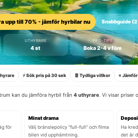
a upp till 70% - jämför hyrbilar nu
Snabbguide (2
UTHYRARE
PRIS-TIPS
4 st
Boka 2-4 v före
thyrare
⚡ Sök pris på 30 sek
🧾 Tydliga villkor
⭐ Jämför 
trum kan du jämföra hyrbil från
4 uthyrare
. Vi visar priser
Minst drama
Deposi
äg för
Välj bränslepolicy "full-full" och filma
Ha kred
bilen vid upphämtning.
det är 