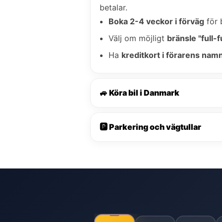
betalar.
Boka 2-4 veckor i förväg
för 
Välj om möjligt
bränsle "full-fu
Ha
kreditkort i förarens nam
🚙 Köra bil i Danmark
🅿️ Parkering och vägtullar