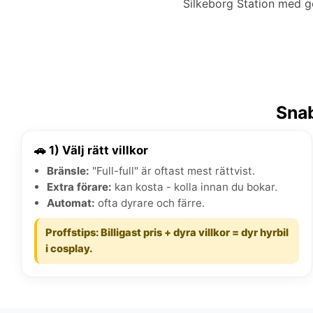
Silkeborg Station med g
Snab
🚗 1) Välj rätt villkor
Bränsle:
"Full-full" är oftast mest rättvist.
Extra förare:
kan kosta - kolla innan du bokar.
Automat:
ofta dyrare och färre.
Proffstips: Billigast pris + dyra villkor = dyr hyrbil
i cosplay.