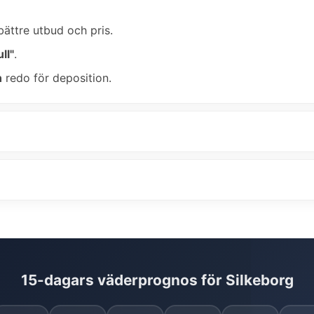
bättre utbud och pris.
ll"
.
n
redo för deposition.
15-dagars väderprognos för Silkeborg