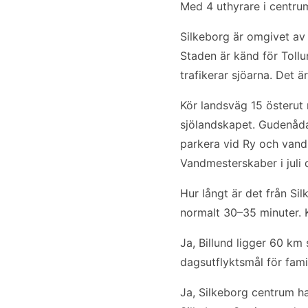
Med 4 uthyrare i centrum f
Silkeborg är omgivet av
Staden är känd för Tol
trafikerar sjöarna. Det 
Kör landsväg 15 österu
sjölandskapet. Gudenåda
parkera vid Ry och vandr
Vandmesterskaber i juli 
Hur långt är det från Si
normalt 30–35 minuter. K
Ja, Billund ligger 60 km 
dagsutflyktsmål för fami
Ja, Silkeborg centrum ha