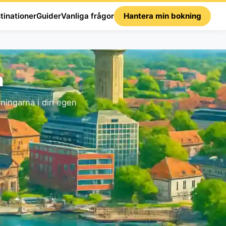
tinationer
Guider
Vanliga frågor
Hantera min bokning
m
ningarna i din egen