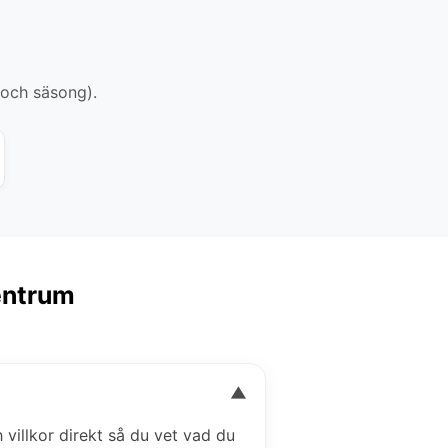
 och säsong).
Centrum
▼
h villkor direkt så du vet vad du