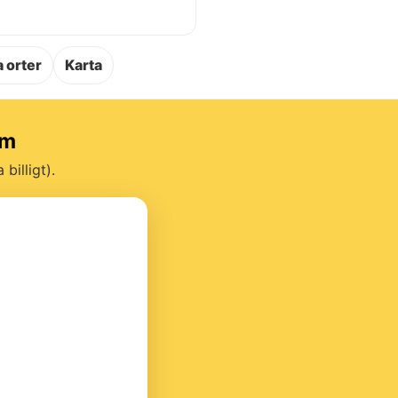
.
 orter
Karta
um
billigt).