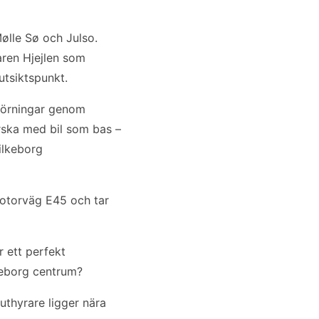
ølle Sø och Julso.
ren Hjejlen som
utsiktspunkt.
körningar genom
rska med bil som bas –
ilkeborg
 motorväg E45 och tar
r ett perfekt
lkeborg centrum?
uthyrare ligger nära