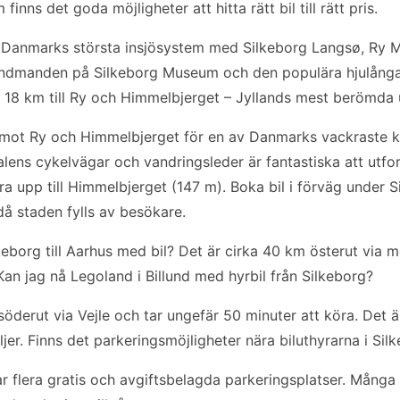
inns det goda möjligheter att hitta rätt bil till rätt pris.
 Danmarks största insjösystem med Silkeborg Langsø, Ry M
lundmanden på Silkeborg Museum och den populära hjulånga
är 18 km till Ry och Himmelbjerget – Jyllands mest berömda 
t mot Ry och Himmelbjerget för en av Danmarks vackraste 
lens cykelvägar och vandringsleder är fantastiska att utfo
a upp till Himmelbjerget (147 m). Boka bil i förväg under S
då staden fylls av besökare.
lkeborg till Aarhus med bil? Det är cirka 40 km österut via
an jag nå Legoland i Billund med hyrbil från Silkeborg?
söderut via Vejle och tar ungefär 50 minuter att köra. Det ä
ljer. Finns det parkeringsmöjligheter nära biluthyrarna i Si
r flera gratis och avgiftsbelagda parkeringsplatser. Många 