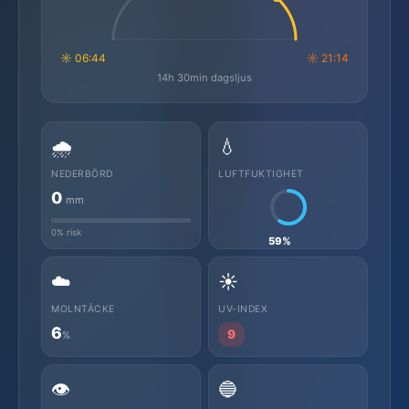
☼ 06:44
☼ 21:14
14h 30min dagsljus
🌧️
💧
NEDERBÖRD
LUFTFUKTIGHET
0
mm
0% risk
59%
☁️
☀️
MOLNTÄCKE
UV-INDEX
6
9
%
👁️
🔵