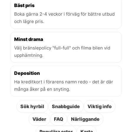
Bäst pris
Boka gärna 2-4 veckor i förväg för bättre utbud
och lägre pris.
Minst drama
Välj bränslepolicy "full-full" och filma bilen vid
upphämtning.
Deposition
Ha kreditkort i förarens namn redo - det är där
många åker på en snyting.
Sök hyrbil
Snabbguide
Viktig info
Väder
FAQ
Närliggande
Populära orter
Karta