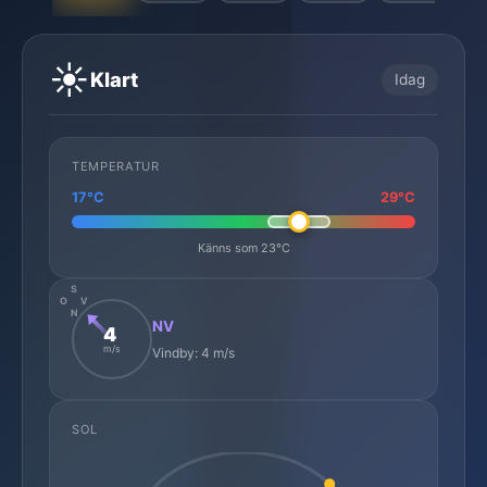
☀️
Klart
Idag
TEMPERATUR
17°C
29°C
Känns som 23°C
S
O
V
N
NV
4
m/s
Vindby: 4 m/s
SOL