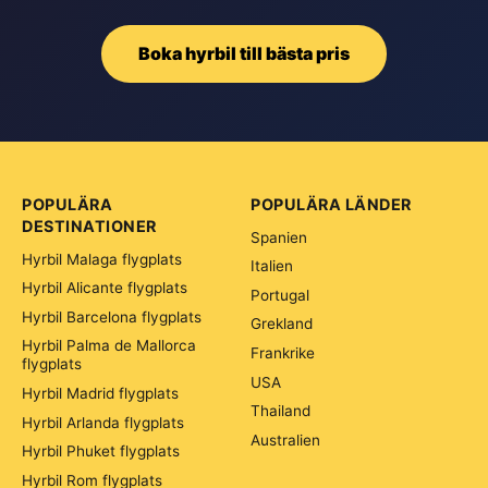
Boka hyrbil till bästa pris
POPULÄRA
POPULÄRA LÄNDER
DESTINATIONER
Spanien
Hyrbil Malaga flygplats
Italien
Hyrbil Alicante flygplats
Portugal
Hyrbil Barcelona flygplats
Grekland
Hyrbil Palma de Mallorca
Frankrike
flygplats
USA
Hyrbil Madrid flygplats
Thailand
Hyrbil Arlanda flygplats
Australien
Hyrbil Phuket flygplats
Hyrbil Rom flygplats