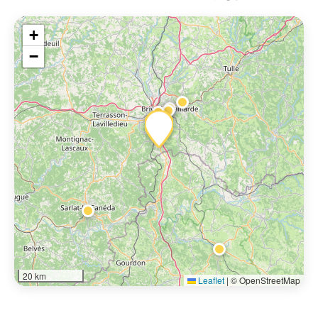
+
−
20 km
Leaflet
|
© OpenStreetMap