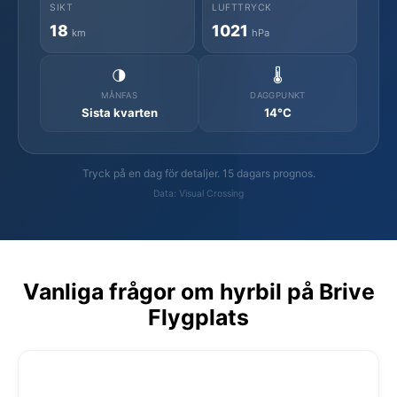
SIKT
LUFTTRYCK
18
1021
km
hPa
🌗
🌡️
MÅNFAS
DAGGPUNKT
Sista kvarten
14°C
Tryck på en dag för detaljer. 15 dagars prognos.
Data: Visual Crossing
Vanliga frågor om hyrbil på Brive
Flygplats