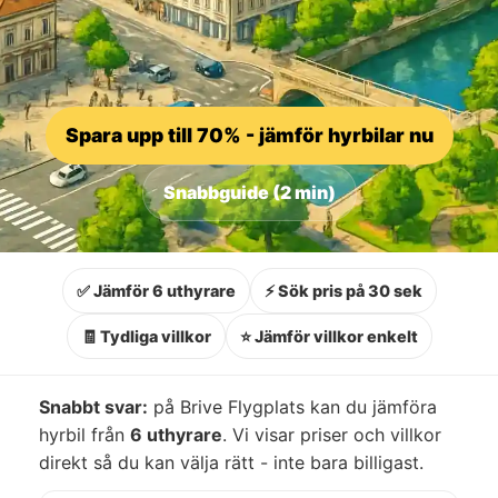
Spara upp till 70% - jämför hyrbilar nu
Snabbguide (2 min)
✅ Jämför 6 uthyrare
⚡ Sök pris på 30 sek
🧾 Tydliga villkor
⭐ Jämför villkor enkelt
Snabbt svar:
på Brive Flygplats kan du jämföra
hyrbil från
6 uthyrare
. Vi visar priser och villkor
direkt så du kan välja rätt - inte bara billigast.