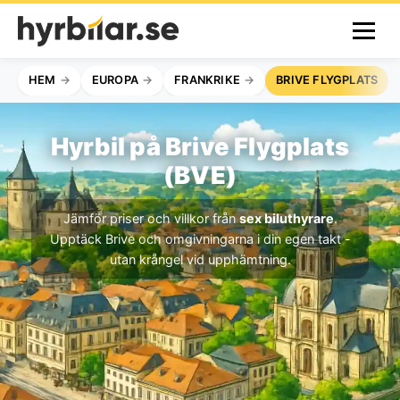
HEM
EUROPA
FRANKRIKE
BRIVE FLYGPLATS
Hyrbil på Brive Flygplats
(BVE)
Jämför priser och villkor från
sex biluthyrare
.
Upptäck Brive och omgivningarna i din egen takt -
utan krångel vid upphämtning.