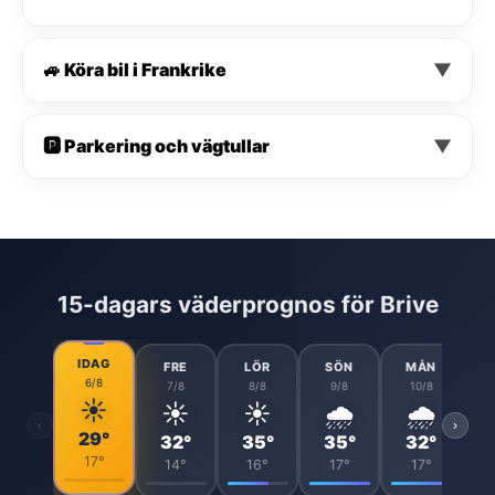
🚙 Köra bil i Frankrike
▼
🅿️ Parkering och vägtullar
▼
15-dagars väderprognos för Brive
IDAG
FRE
LÖR
SÖN
MÅN
6/8
7/8
8/8
9/8
10/8
☀️
☀️
☀️
🌧️
🌧️
‹
›
29°
32°
35°
35°
32°
17°
14°
16°
17°
17°