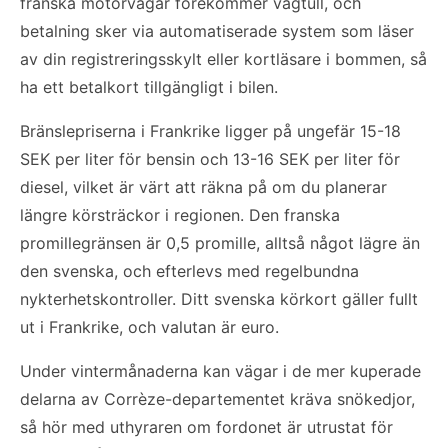
franska motorvägar förekommer vägtull, och
betalning sker via automatiserade system som läser
av din registreringsskylt eller kortläsare i bommen, så
ha ett betalkort tillgängligt i bilen.
Bränslepriserna i Frankrike ligger på ungefär 15-18
SEK per liter för bensin och 13-16 SEK per liter för
diesel, vilket är värt att räkna på om du planerar
längre körsträckor i regionen. Den franska
promillegränsen är 0,5 promille, alltså något lägre än
den svenska, och efterlevs med regelbundna
nykterhetskontroller. Ditt svenska körkort gäller fullt
ut i Frankrike, och valutan är euro.
Under vintermånaderna kan vägar i de mer kuperade
delarna av Corrèze-departementet kräva snökedjor,
så hör med uthyraren om fordonet är utrustat för