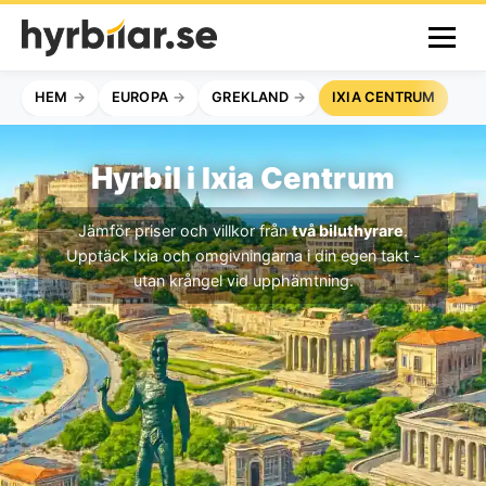
HEM
EUROPA
GREKLAND
IXIA CENTRUM
Hyrbil i Ixia Centrum
Jämför priser och villkor från
två biluthyrare
.
Upptäck Ixia och omgivningarna i din egen takt -
utan krångel vid upphämtning.