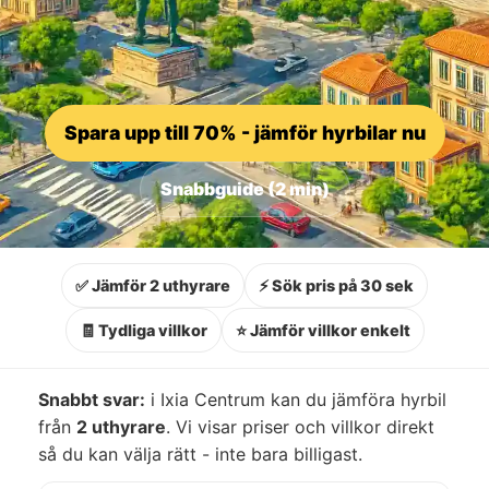
Spara upp till 70% - jämför hyrbilar nu
Snabbguide (2 min)
✅ Jämför 2 uthyrare
⚡ Sök pris på 30 sek
🧾 Tydliga villkor
⭐ Jämför villkor enkelt
Snabbt svar:
i Ixia Centrum kan du jämföra hyrbil
från
2 uthyrare
. Vi visar priser och villkor direkt
så du kan välja rätt - inte bara billigast.