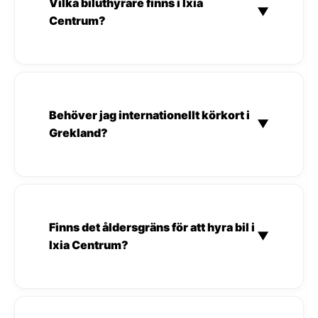
Vilka biluthyrare finns i Ixia
▼
Centrum?
Behöver jag internationellt körkort i
▼
Grekland?
Finns det åldersgräns för att hyra bil i
▼
Ixia Centrum?