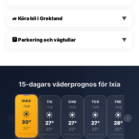
🚙 Köra bil i Grekland
▼
🅿️ Parkering och vägtullar
▼
15-dagars väderprognos för Ixia
IDAG
TIS
ONS
TOR
FRE
10/8
11/8
12/8
13/8
14/8
☀️
☀️
☀️
☀️
☀️
‹
›
30°
27°
27°
27°
28°
25°
25°
25°
25°
25°