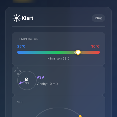
☀️
Klart
Idag
TEMPERATUR
25°C
30°C
Känns som 28°C
S
O
V
N
VSV
8
m/s
Vindby: 10 m/s
SOL