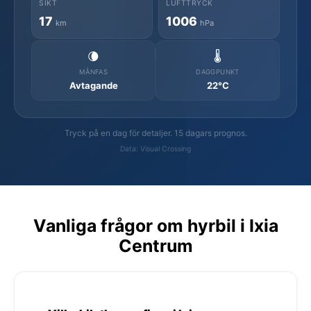
SIKT
LUFTTRYCK
17
1006
km
hPa
🌘
🌡️
MÅNFAS
DAGGPUNKT
Avtagande
22°C
Tryck på en dag för detaljer. 15 dagars prognos.
Data: Visual Crossing
Vanliga frågor om hyrbil i Ixia
Centrum