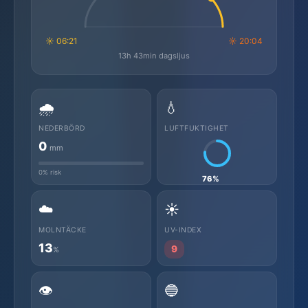
☼ 06:21
☼ 20:04
13h 43min dagsljus
🌧️
💧
NEDERBÖRD
LUFTFUKTIGHET
0
mm
0% risk
76%
☁️
☀️
MOLNTÄCKE
UV-INDEX
13
9
%
👁️
🔵