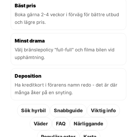
Bäst pris
Boka gärna 2-4 veckor i förväg för bättre utbud
och lägre pris.
Minst drama
Välj bränslepolicy "full-full" och filma bilen vid
upphämtning.
Deposition
Ha kreditkort i förarens namn redo - det är där
många åker på en snyting.
Sök hyrbil
Snabbguide
Viktig info
Väder
FAQ
Närliggande
Populära orter
Karta