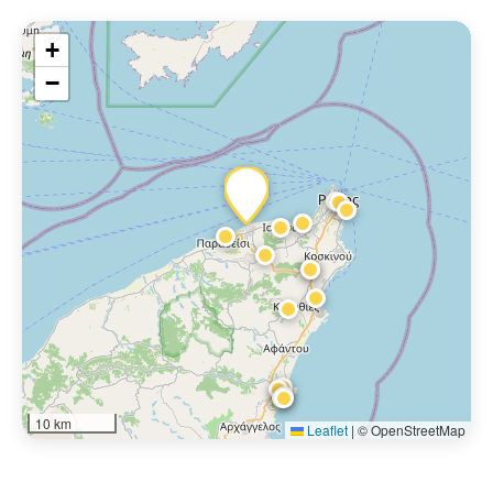
+
−
10 km
Leaflet
|
© OpenStreetMap