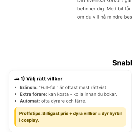
Ditt svenska körkort gäl
befinner dig. Med bil får
om du vill nå mindre be
Snabb
🚗 1) Välj rätt villkor
Bränsle:
"Full-full" är oftast mest rättvist.
Extra förare:
kan kosta - kolla innan du bokar.
Automat:
ofta dyrare och färre.
Proffstips: Billigast pris + dyra villkor = dyr hyrbil
i cosplay.