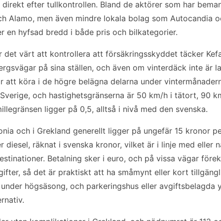
direkt efter tullkontrollen. Bland de aktörer som har bema
och Alamo, men även mindre lokala bolag som Autocandia o
er en hyfsad bredd i både pris och bilkategorier.
r det värt att kontrollera att försäkringsskyddet täcker Ke
ergsvägar på sina ställen, och även om vinterdäck inte är 
 att köra i de högre belägna delarna under vintermånadern
 Sverige, och hastighetsgränserna är 50 km/h i tätort, 90 
legränsen ligger på 0,5, alltså i nivå med den svenska.
onia och i Grekland generellt ligger på ungefär 15 kronor pe
r diesel, räknat i svenska kronor, vilket är i linje med elle
estinationer. Betalning sker i euro, och på vissa vägar fö
ifter, så det är praktiskt att ha småmynt eller kort tillgängl
 under högsäsong, och parkeringshus eller avgiftsbelagda 
rnativ.