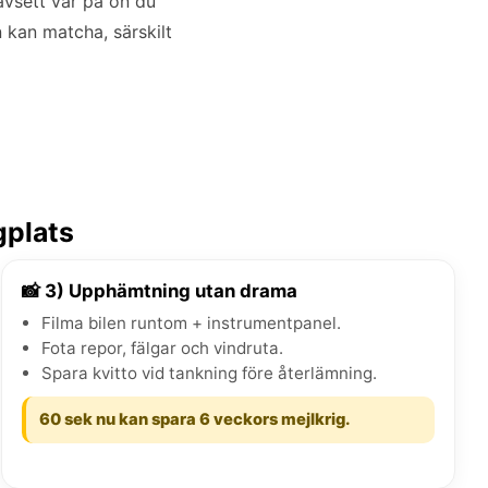
avsett var på ön du
n kan matcha, särskilt
gplats
📸 3) Upphämtning utan drama
Filma bilen runtom + instrumentpanel.
Fota repor, fälgar och vindruta.
Spara kvitto vid tankning före återlämning.
60 sek nu kan spara 6 veckors mejlkrig.