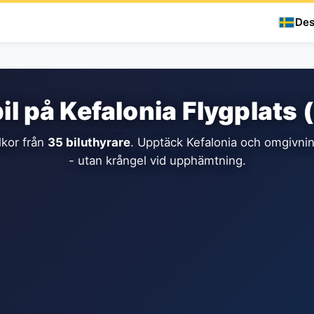
Des
il på Kefalonia Flygplats 
lkor från
35 biluthyrare
. Upptäck Kefalonia och omgivnin
- utan krångel vid upphämtning.