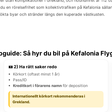
ler utan komplikationer i Grekland, och nödnumret är 112 o
 du en rörelsefrihet som kollektivtrafiken på Kefalonia sälla
sökta byar och stränder längs den kuperade västkusten.
guide: Så hyr du bil på Kefalonia Fly
🪪 2) Ha rätt saker redo
Körkort (oftast minst 1 år)
Pass/ID
Kreditkort i förarens namn
för deposition
Internationellt körkort rekommenderas i
Grekland.