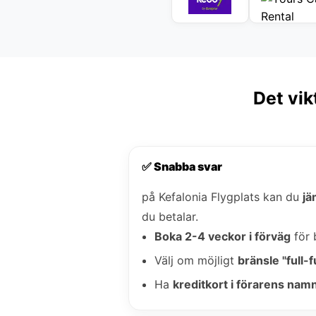
Det vik
✅ Snabba svar
på Kefalonia Flygplats kan du
jä
du betalar.
Boka 2-4 veckor i förväg
för 
Välj om möjligt
bränsle "full-fu
Ha
kreditkort i förarens nam