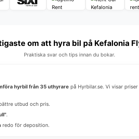
tigaste om att hyra bil på Kefalonia F
Praktiska svar och tips innan du bokar.
mföra hyrbil från 35 uthyrare
på Hyrbilar.se. Vi visar priser
bättre utbud och pris.
ll"
.
n
redo för deposition.