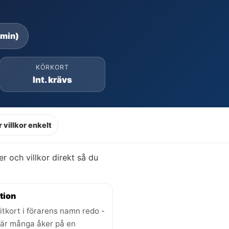
 min)
KÖRKORT
Int. krävs
 villkor enkelt
ser och villkor direkt så du
tion
itkort i förarens namn redo -
där många åker på en