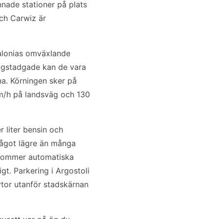
nnade stationer på plats
ch Carwiz är
falonias omväxlande
lagstadgade kan de vara
a. Körningen sker på
km/h på landsväg och 130
r liter bensin och
r något lägre än många
rekommer automatiska
igt. Parkering i Argostoli
ytor utanför stadskärnan