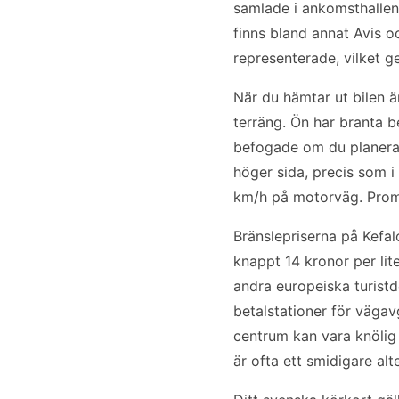
samlade i ankomsthallen 
finns bland annat Avis 
representerade, vilket g
När du hämtar ut bilen ä
terräng. Ön har branta b
befogade om du planerar
höger sida, precis som i
km/h på motorväg. Promil
Bränslepriserna på Kefal
knappt 14 kronor per lite
andra europeiska turistd
betalstationer för vägavg
centrum kan vara knölig
är ofta ett smidigare alte