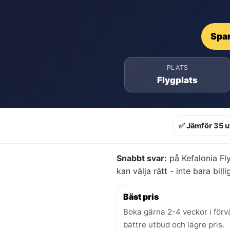
Spar
PLATS
Flygplats
✅ Jämför 35 u
Snabbt svar:
på Kefalonia Fl
kan välja rätt - inte bara billi
Bäst pris
Boka gärna 2-4 veckor i förv
bättre utbud och lägre pris.