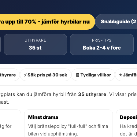
a upp till 70% - jämför hyrbilar nu
Snabbguide (2
UTHYRARE
PRIS-TIPS
35 st
Boka 2-4 v före
thyrare
⚡ Sök pris på 30 sek
🧾 Tydliga villkor
⭐ Jämför
ygplats kan du jämföra hyrbil från
35 uthyrare
. Vi visar pri
gast.
Minst drama
Deposi
äg för
Välj bränslepolicy "full-full" och filma
Ha kred
bilen vid upphämtning.
det är 