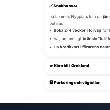
✅ Snabba svar
på Lemnos Flygplats kan du
jäm
betalar.
Boka 2-4 veckor i förväg
för 
Välj om möjligt
bränsle "full-fu
Ha
kreditkort i förarens nam
🚙 Köra bil i Grekland
🅿️ Parkering och vägtullar