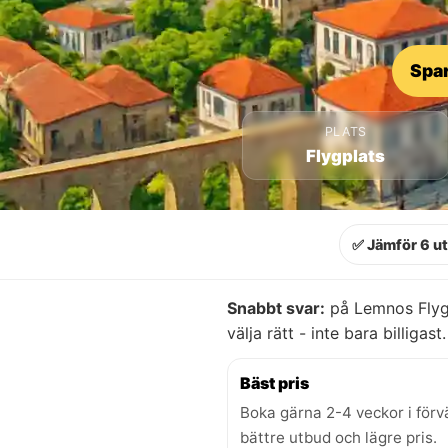
Spar
PLATS
Flygplats
✅ Jämför 6 u
Snabbt svar:
på Lemnos Flygp
välja rätt - inte bara billigast.
Bäst pris
Boka gärna 2-4 veckor i förv
bättre utbud och lägre pris.