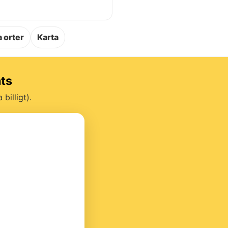
.
 orter
Karta
ats
billigt).