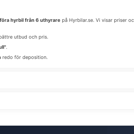
föra hyrbil från 6 uthyrare
på Hyrbilar.se. Vi visar priser o
bättre utbud och pris.
ll"
.
n
redo för deposition.