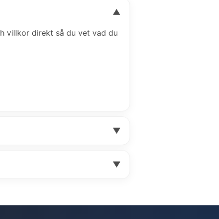
▼
ch villkor direkt så du vet vad du
▼
▼