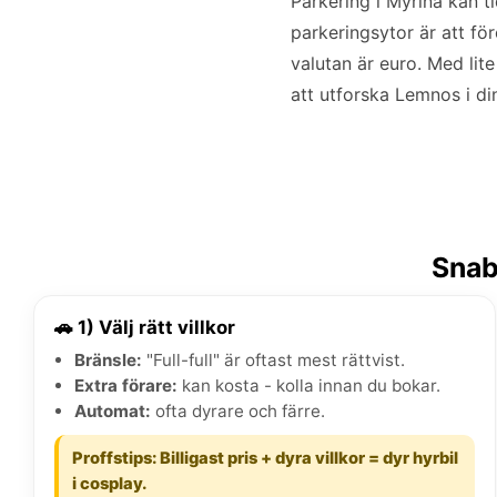
Parkering i Myrina kan t
parkeringsytor är att fö
valutan är euro. Med lit
att utforska Lemnos i di
Snab
🚗 1) Välj rätt villkor
Bränsle:
"Full-full" är oftast mest rättvist.
Extra förare:
kan kosta - kolla innan du bokar.
Automat:
ofta dyrare och färre.
Proffstips: Billigast pris + dyra villkor = dyr hyrbil
i cosplay.