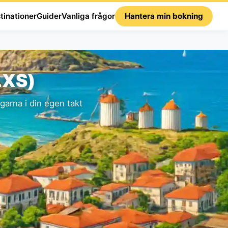
tinationer
Guider
Vanliga frågor
Hantera min bokning
LXS)
arna i din egen takt