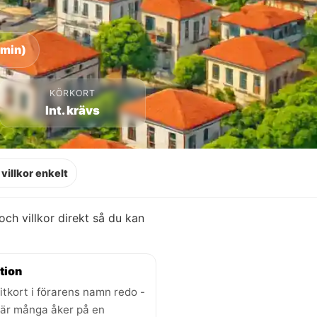
 min)
KÖRKORT
Int. krävs
villkor enkelt
 och villkor direkt så du kan
tion
itkort i förarens namn redo -
där många åker på en