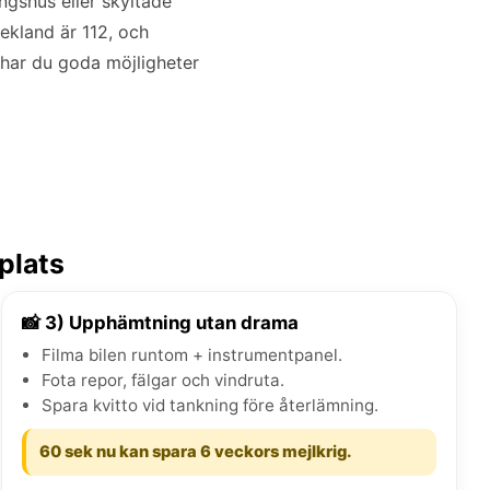
ngshus eller skyltade
rekland är 112, och
 har du goda möjligheter
plats
📸 3) Upphämtning utan drama
Filma bilen runtom + instrumentpanel.
Fota repor, fälgar och vindruta.
Spara kvitto vid tankning före återlämning.
60 sek nu kan spara 6 veckors mejlkrig.