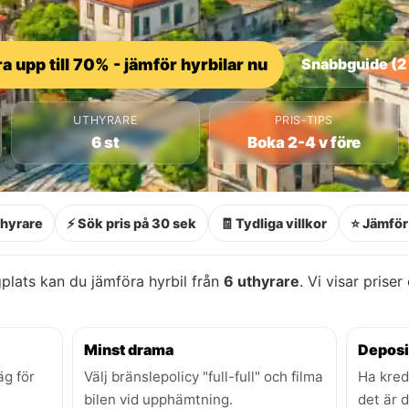
a upp till 70% - jämför hyrbilar nu
Snabbguide (2
UTHYRARE
PRIS-TIPS
6 st
Boka 2-4 v före
thyrare
⚡ Sök pris på 30 sek
🧾 Tydliga villkor
⭐ Jämför 
lats kan du jämföra hyrbil från
6 uthyrare
. Vi visar priser
Minst drama
Deposi
äg för
Välj bränslepolicy "full-full" och filma
Ha kred
bilen vid upphämtning.
det är 