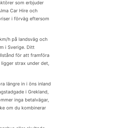
aktörer som erbjuder
Alma Car Hire och
priser i förväg eftersom
0 km/h på landsväg och
 i Sverige. Ditt
llstånd för att framföra
ligger strax under det,
a längre in i öns inland
lagstadgade i Grekland,
mmer inga betalvägar,
anke om du kombinerar