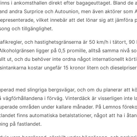
inns i ankomsthallen direkt efter bagageuttaget. Bland de 
 bland andra Surprice och Autounion, men även aktörer som 
representerade, vilket innebär att det lönar sig att jämföra 
ong och tillgänglighet.
rafikregler, och hastighetsgränserna är 50 km/h i tätort, 9
koholgränsen ligger på 0,5 promille, alltså samma nivå som
llt ut, och du behöver inte ordna något internationellt körti
intankarna kostar ungefär 15 kronor litern och dieselpriser 
kuperad med slingriga bergsvägar, och om du planerar att kör
på vägförhållandena i förväg. Vinterdäck är visserligen inte 
perade områden under kallare månader. På Lemnos föreko
landet finns automatiska betalstationer, något att ha i åt
ing på fastlandet.