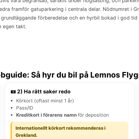
idvis vara begränsad, särskilt under högsäsong, och parkeri
redra framför gatuparkering i centrala delar. Nödnumret i G
e grundläggande förberedelse och en hyrbil bokad i god tid
n egen takt.
bguide: Så hyr du bil på Lemnos Flyg
🪪 2) Ha rätt saker redo
Körkort (oftast minst 1 år)
Pass/ID
Kreditkort i förarens namn
för deposition
Internationellt körkort rekommenderas i
Grekland.