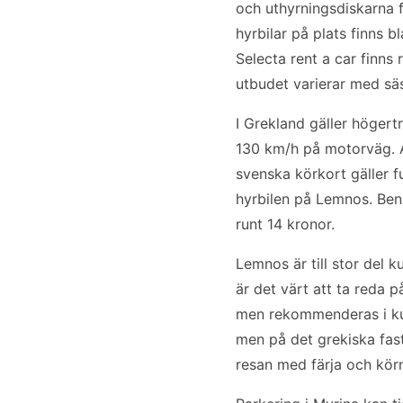
och uthyrningsdiskarna f
hyrbilar på plats finns
Selecta rent a car finns 
utbudet varierar med säs
I Grekland gäller högert
130 km/h på motorväg. Al
svenska körkort gäller fu
hyrbilen på Lemnos. Bens
runt 14 kronor.
Lemnos är till stor del 
är det värt att ta reda 
men rekommenderas i ku
men på det grekiska fast
resan med färja och körn