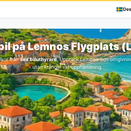
Des
bil på Lemnos Flygplats (
lkor från
sex biluthyrare
. Upptäck Lemnos och omgivning
- utan krångel vid upphämtning.