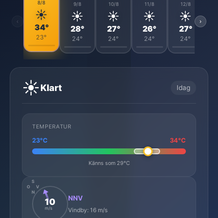
8/8
9/8
10/8
11/8
12/8
☀️
☀️
☀️
☀️
☀️
‹
›
34°
28°
27°
26°
27°
23°
24°
24°
24°
24°
☀️
Klart
Idag
TEMPERATUR
23°C
34°C
Känns som 29°C
S
O
V
N
NNV
10
m/s
Vindby: 16 m/s