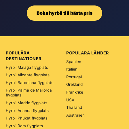
Boka hyrbil till bästa pris
POPULÄRA
POPULÄRA LÄNDER
DESTINATIONER
Spanien
Hyrbil Malaga flygplats
Italien
Hyrbil Alicante flygplats
Portugal
Hyrbil Barcelona flygplats
Grekland
Hyrbil Palma de Mallorca
Frankrike
flygplats
USA
Hyrbil Madrid flygplats
Thailand
Hyrbil Arlanda flygplats
Australien
Hyrbil Phuket flygplats
Hyrbil Rom flygplats