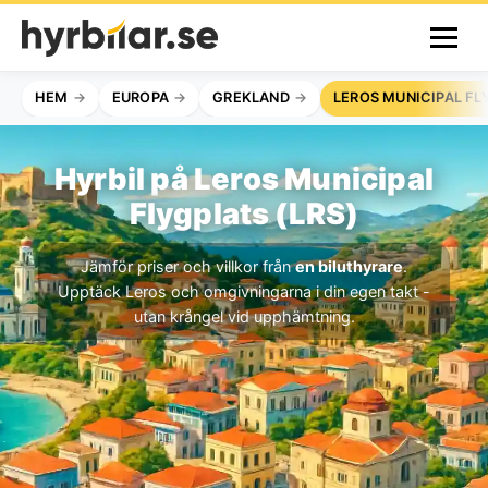
HEM
EUROPA
GREKLAND
LEROS MUNICIPAL FL
Hyrbil på Leros Municipal
Flygplats (LRS)
Jämför priser och villkor från
en biluthyrare
.
Upptäck Leros och omgivningarna i din egen takt -
utan krångel vid upphämtning.