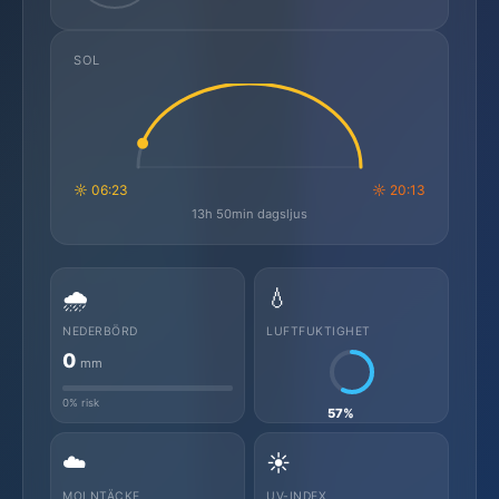
SOL
☼ 06:23
☼ 20:13
13h 50min dagsljus
🌧️
💧
NEDERBÖRD
LUFTFUKTIGHET
0
mm
0% risk
57%
☁️
☀️
MOLNTÄCKE
UV-INDEX