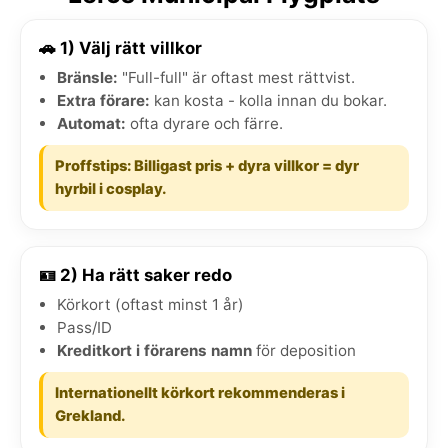
🚗 1) Välj rätt villkor
Bränsle:
"Full-full" är oftast mest rättvist.
Extra förare:
kan kosta - kolla innan du bokar.
Automat:
ofta dyrare och färre.
Proffstips: Billigast pris + dyra villkor = dyr
hyrbil i cosplay.
🪪 2) Ha rätt saker redo
Körkort (oftast minst 1 år)
Pass/ID
Kreditkort i förarens namn
för deposition
Internationellt körkort rekommenderas i
Grekland.