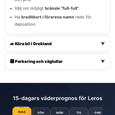
Välj om möjligt
bränsle "full-full"
.
Ha
kreditkort i förarens namn
redo för
deposition.
🚙 Köra bil i Grekland
▼
🅿️ Parkering och vägtullar
▼
15-dagars väderprognos för Leros
IDAG
SÖN
MÅN
TIS
ONS