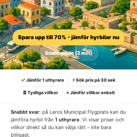
Spara upp till 70% - jämför hyrbilar nu
Snabbguide (2 min)
✅ Jämför 1 uthyrare
⚡ Sök pris på 30 sek
🧾 Tydliga villkor
⭐ Jämför villkor enkelt
Snabbt svar:
på Leros Municipal Flygplats kan du
jämföra hyrbil från
1 uthyrare
. Vi visar priser och
villkor direkt så du kan välja rätt - inte bara
billigast.