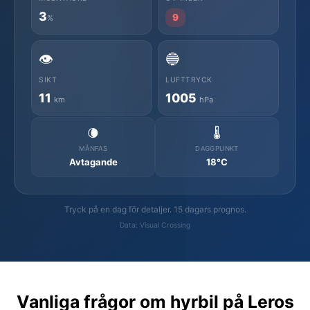
3
9
%
👁️
🔵
SIKT
LUFTTRYCK
11
1005
km
hPa
🌘
🌡️
MÅNFAS
DAGGPUNKT
Avtagande
18°C
Tryck på en dag för detaljer. 15 dagars prognos.
Data: Visual Crossing
Vanliga frågor om hyrbil på Leros