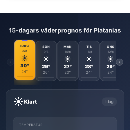
15-dagars väderprognos för Platanias
IDAG
SÖN
MÅN
TIS
ONS
8/8
9/8
10/8
11/8
12/8
☀️
☀️
☀️
☀️
☀️
‹
›
30°
29°
27°
28°
29°
24°
26°
23°
24°
24°
☀️
Klart
Idag
TEMPERATUR