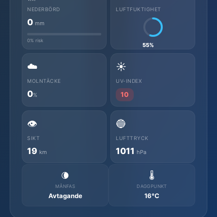
NEDERBÖRD
LUFTFUKTIGHET
0
mm
0% risk
55%
☁️
☀️
MOLNTÄCKE
UV-INDEX
0
10
%
👁️
🔵
SIKT
LUFTTRYCK
19
1011
km
hPa
🌘
🌡️
MÅNFAS
DAGGPUNKT
Avtagande
16°C