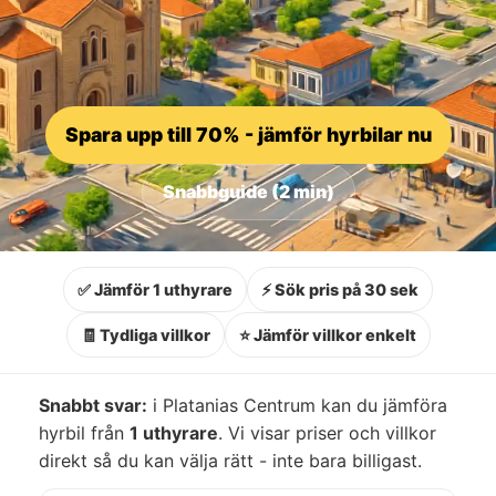
Spara upp till 70% - jämför hyrbilar nu
Snabbguide (2 min)
✅ Jämför 1 uthyrare
⚡ Sök pris på 30 sek
🧾 Tydliga villkor
⭐ Jämför villkor enkelt
Snabbt svar:
i Platanias Centrum kan du jämföra
hyrbil från
1 uthyrare
. Vi visar priser och villkor
direkt så du kan välja rätt - inte bara billigast.