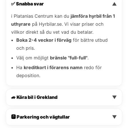
✅ Snabba svar
▼
i Platanias Centrum kan du
jämföra hyrbil från 1
uthyrare
på Hyrbilar.se. Vi visar priser och
villkor direkt så du vet vad du betalar.
Boka 2-4 veckor i förväg
för bättre utbud
och pris.
Välj om möjligt
bränsle "full-full"
.
Ha
kreditkort i förarens namn
redo för
deposition.
🚙 Köra bil i Grekland
▼
🅿️ Parkering och vägtullar
▼