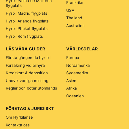
Hyrbil Palma de Mallorca
Frankrike
flygplats
USA
Hyrbil Madrid flygplats
Thailand
Hyrbil Arlanda flygplats
Australien
Hyrbil Phuket flygplats
Hyrbil Rom flygplats
LÄS VÅRA GUIDER
VÄRLDSDELAR
Första gången du hyr bil
Europa
Försäkring vid bilhyra
Nordamerika
Kreditkort & deposition
Sydamerika
Undvik vanliga misstag
Asien
Regler och böter utomlands
Afrika
Oceanien
FÖRETAG & JURIDISKT
Om Hyrbilar.se
Kontakta oss