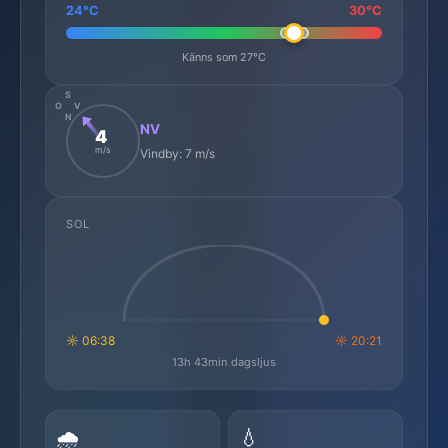
24°C
30°C
Känns som 27°C
S
O
V
N
NV
4
m/s
Vindby: 7 m/s
SOL
☼ 06:38
☼ 20:21
13h 43min dagsljus
🌧️
💧