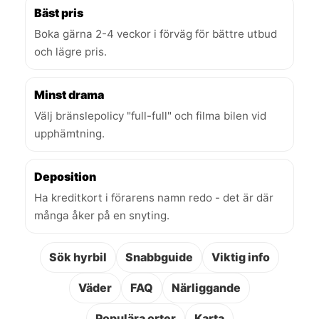
Bäst pris
Boka gärna 2-4 veckor i förväg för bättre utbud
och lägre pris.
Minst drama
Välj bränslepolicy "full-full" och filma bilen vid
upphämtning.
Deposition
Ha kreditkort i förarens namn redo - det är där
många åker på en snyting.
Sök hyrbil
Snabbguide
Viktig info
Väder
FAQ
Närliggande
Populära orter
Karta