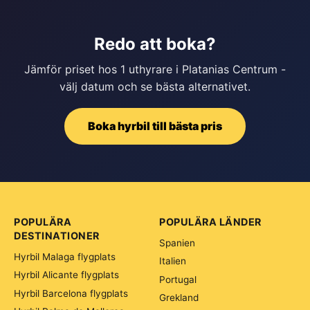
Redo att boka?
Jämför priset hos 1 uthyrare i Platanias Centrum -
välj datum och se bästa alternativet.
Boka hyrbil till bästa pris
POPULÄRA
POPULÄRA LÄNDER
DESTINATIONER
Spanien
Hyrbil Malaga flygplats
Italien
Hyrbil Alicante flygplats
Portugal
Hyrbil Barcelona flygplats
Grekland