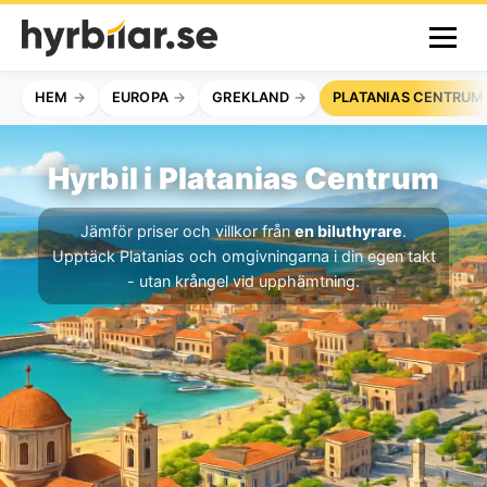
HEM
EUROPA
GREKLAND
PLATANIAS CENTRUM
Hyrbil i Platanias Centrum
Jämför priser och villkor från
en biluthyrare
.
Upptäck Platanias och omgivningarna i din egen takt
- utan krångel vid upphämtning.