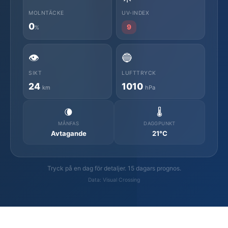
MOLNTÄCKE
UV-INDEX
0
9
%
👁️
🔵
SIKT
LUFTTRYCK
24
1010
km
hPa
🌘
🌡️
MÅNFAS
DAGGPUNKT
Avtagande
21°C
Tryck på en dag för detaljer. 15 dagars prognos.
Data: Visual Crossing