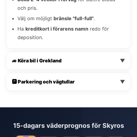
och pris.
Välj om möjligt
bränsle "full-full"
.
Ha
kreditkort i förarens namn
redo för
deposition.
🚙 Köra bil i Grekland
▼
🅿️ Parkering och vägtullar
▼
15-dagars väderprognos för Skyros