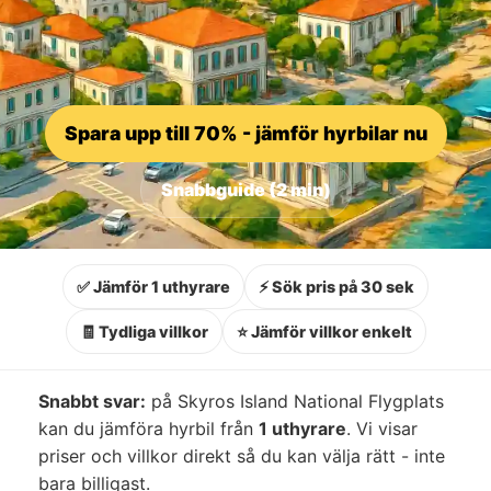
Spara upp till 70% - jämför hyrbilar nu
Snabbguide (2 min)
✅ Jämför 1 uthyrare
⚡ Sök pris på 30 sek
🧾 Tydliga villkor
⭐ Jämför villkor enkelt
Snabbt svar:
på Skyros Island National Flygplats
kan du jämföra hyrbil från
1 uthyrare
. Vi visar
priser och villkor direkt så du kan välja rätt - inte
bara billigast.