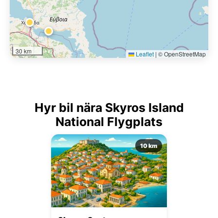
30 km
Leaflet
|
© OpenStreetMap
Hyr bil nära Skyros Island
National Flygplats
10 km