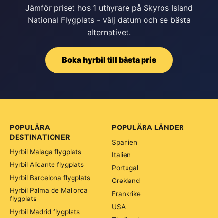
Jämför priset hos 1 uthyrare på Skyros Island
National Flygplats - välj datum och se bästa
alternativet.
Boka hyrbil till bästa pris
POPULÄRA
POPULÄRA LÄNDER
DESTINATIONER
Spanien
Hyrbil Malaga flygplats
Italien
Hyrbil Alicante flygplats
Portugal
Hyrbil Barcelona flygplats
Grekland
Hyrbil Palma de Mallorca
Frankrike
flygplats
USA
Hyrbil Madrid flygplats