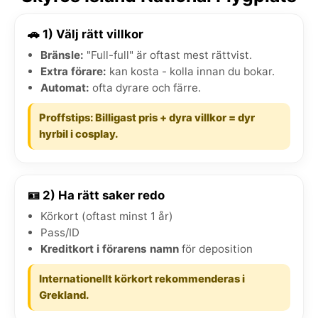
🚗 1) Välj rätt villkor
Bränsle:
"Full-full" är oftast mest rättvist.
Extra förare:
kan kosta - kolla innan du bokar.
Automat:
ofta dyrare och färre.
Proffstips: Billigast pris + dyra villkor = dyr
hyrbil i cosplay.
🪪 2) Ha rätt saker redo
Körkort (oftast minst 1 år)
Pass/ID
Kreditkort i förarens namn
för deposition
Internationellt körkort rekommenderas i
Grekland.