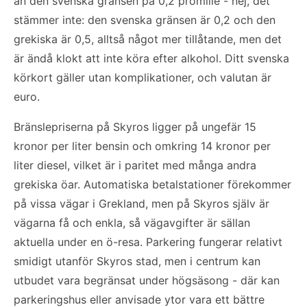
än den svenska gränsen på 0,2 promille - nej, det
stämmer inte: den svenska gränsen är 0,2 och den
grekiska är 0,5, alltså något mer tillåtande, men det
är ändå klokt att inte köra efter alkohol. Ditt svenska
körkort gäller utan komplikationer, och valutan är
euro.
Bränslepriserna på Skyros ligger på ungefär 15
kronor per liter bensin och omkring 14 kronor per
liter diesel, vilket är i paritet med många andra
grekiska öar. Automatiska betalstationer förekommer
på vissa vägar i Grekland, men på Skyros själv är
vägarna få och enkla, så vägavgifter är sällan
aktuella under en ö-resa. Parkering fungerar relativt
smidigt utanför Skyros stad, men i centrum kan
utbudet vara begränsat under högsäsong - där kan
parkeringshus eller anvisade ytor vara ett bättre