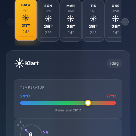
IDAG
SÖN
MÅN
TIS
ONS
8/8
9/8
10/8
11/8
12/8
☀️
☀️
☀️
☀️
☀️
‹
›
27°
26°
26°
26°
26°
24°
25°
24°
24°
24°
☀️
Klart
Idag
TEMPERATUR
24°C
27°C
Känns som 26°C
S
O
V
N
NV
6