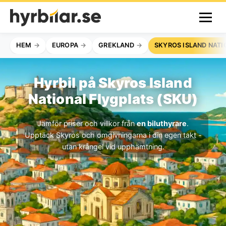
HEM
EUROPA
GREKLAND
SKYROS ISLAND NATI
Hyrbil på Skyros Island
National Flygplats (SKU)
Jämför priser och villkor från
en biluthyrare
.
Upptäck Skyros och omgivningarna i din egen takt -
utan krångel vid upphämtning.