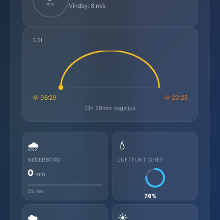
m/s
Vindby: 8 m/s
SOL
☼ 06:29
☼ 20:25
13h 56min dagsljus
🌧️
💧
NEDERBÖRD
LUFTFUKTIGHET
0
mm
0% risk
76%
☁️
☀️