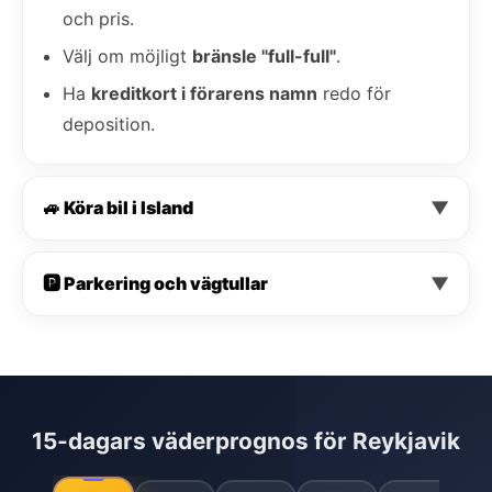
och pris.
Välj om möjligt
bränsle "full-full"
.
Ha
kreditkort i förarens namn
redo för
deposition.
🚙 Köra bil i Island
▼
🅿️ Parkering och vägtullar
▼
15-dagars väderprognos för Reykjavik