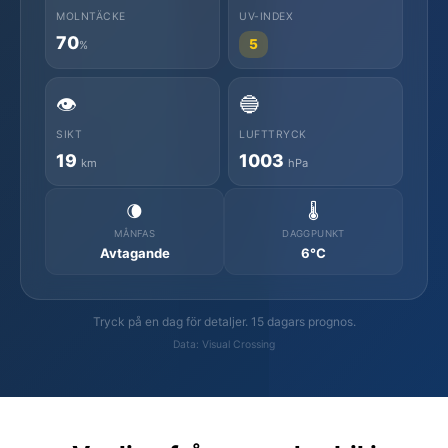
MOLNTÄCKE
UV-INDEX
70
5
%
👁️
🔵
SIKT
LUFTTRYCK
19
1003
km
hPa
🌘
🌡️
MÅNFAS
DAGGPUNKT
Avtagande
6°C
Tryck på en dag för detaljer. 15 dagars prognos.
Data: Visual Crossing