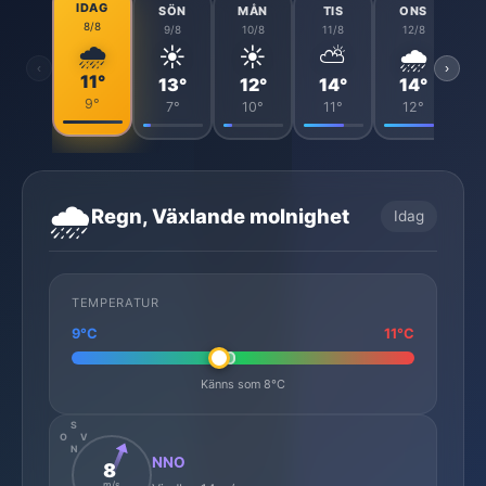
IDAG
SÖN
MÅN
TIS
ONS
8/8
9/8
10/8
11/8
12/8
🌧️
☀️
☀️
⛅
🌧️
‹
›
11°
13°
12°
14°
14°
9°
7°
10°
11°
12°
🌧️
Regn, Växlande molnighet
Idag
TEMPERATUR
9°C
11°C
Känns som 8°C
S
O
V
N
NNO
8
m/s