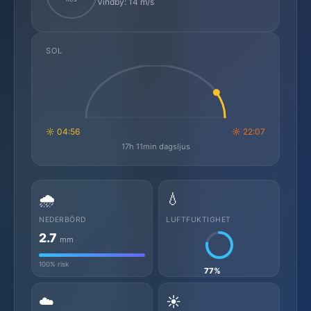
Vindby: 14 m/s
SOL
☼ 04:56
☼ 22:07
17h 11min dagsljus
🌧️
💧
NEDERBÖRD
LUFTFUKTIGHET
2.7
mm
100% risk
77%
☁️
☀️