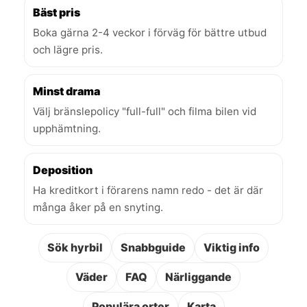
Bäst pris
Boka gärna 2-4 veckor i förväg för bättre utbud
och lägre pris.
Minst drama
Välj bränslepolicy "full-full" och filma bilen vid
upphämtning.
Deposition
Ha kreditkort i förarens namn redo - det är där
många åker på en snyting.
Sök hyrbil
Snabbguide
Viktig info
Väder
FAQ
Närliggande
Populära orter
Karta