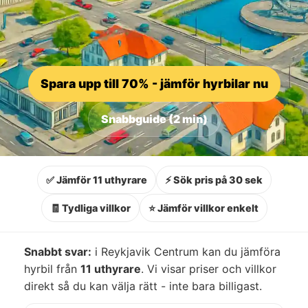
Spara upp till 70% - jämför hyrbilar nu
Snabbguide (2 min)
✅ Jämför 11 uthyrare
⚡ Sök pris på 30 sek
🧾 Tydliga villkor
⭐ Jämför villkor enkelt
Snabbt svar:
i Reykjavik Centrum kan du jämföra
hyrbil från
11 uthyrare
. Vi visar priser och villkor
direkt så du kan välja rätt - inte bara billigast.