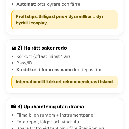
Automat:
ofta dyrare och färre.
Proffstips: Billigast pris + dyra villkor = dyr
hyrbil i cosplay.
🪪 2) Ha rätt saker redo
Körkort (oftast minst 1 år)
Pass/ID
Kreditkort i förarens namn
för deposition
Internationellt körkort rekommenderas i Island.
📸 3) Upphämtning utan drama
Filma bilen runtom + instrumentpanel.
Fota repor, fälgar och vindruta.
Spara kvitto vid tankning före återlämning.