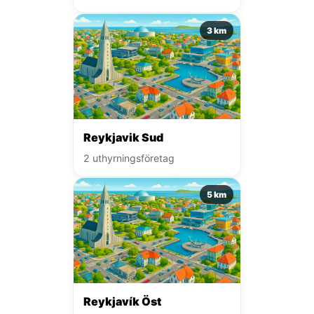
3 km
Reykjavik Sud
2 uthyrningsföretag
5 km
Reykjavík Öst