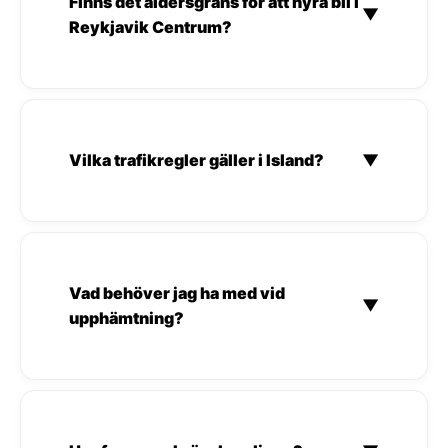
Finns det åldersgräns för att hyra bil i
▼
Reykjavik Centrum?
Vilka trafikregler gäller i Island?
▼
Vad behöver jag ha med vid
▼
upphämtning?