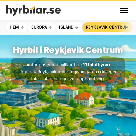
HEM
EUROPA
ISLAND
REYKJAVIK CENTRUM
Hyrbil i Reykjavik Centrum
Jämför priser och villkor från
11 biluthyrare
.
Upptäck Reykjavik och omgivningarna i din egen
takt - utan krångel vid upphämtning.