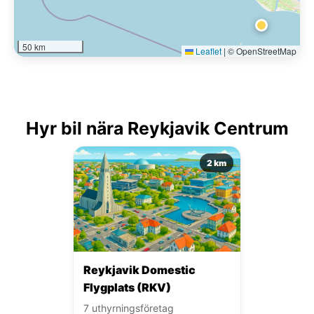
50 km
Leaflet
|
© OpenStreetMap
Hyr bil nära Reykjavik Centrum
2 km
Reykjavik Domestic
Flygplats (RKV)
7 uthyrningsföretag