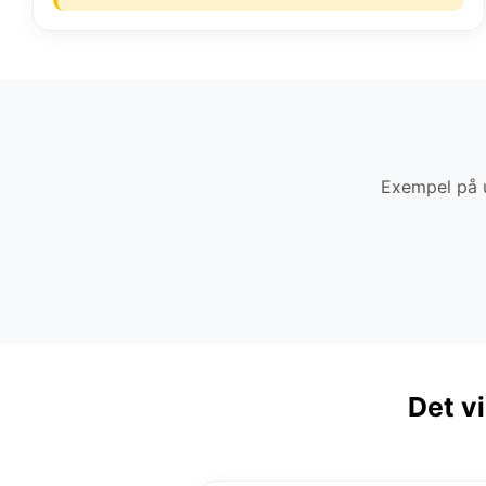
Exempel på u
Det v