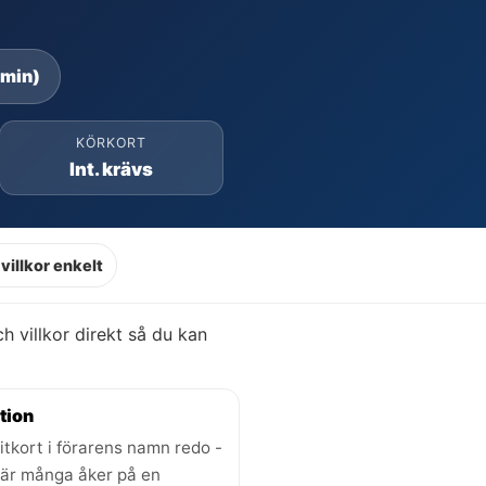
 min)
KÖRKORT
Int. krävs
villkor enkelt
och villkor direkt så du kan
tion
itkort i förarens namn redo -
där många åker på en