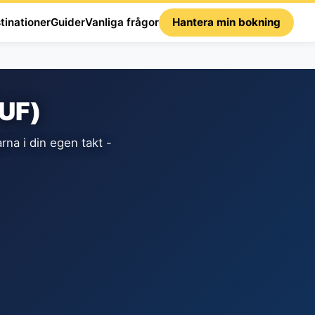
tinationer
Guider
Vanliga frågor
Hantera min bokning
CUF)
na i din egen takt -