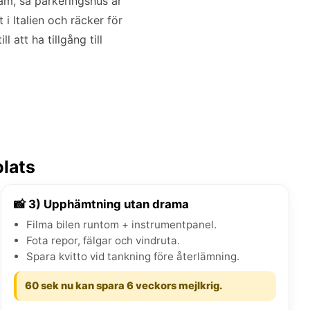
m, så parkeringshus är
 i Italien och räcker för
 att ha tillgång till
plats
📸 3) Upphämtning utan drama
Filma bilen runtom + instrumentpanel.
Fota repor, fälgar och vindruta.
Spara kvitto vid tankning före återlämning.
60 sek nu kan spara 6 veckors mejlkrig.