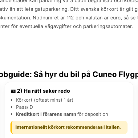
ande städer kan parkering vara både begränsad och kostsa
ativ än att leta gatuparkering. Ditt svenska körkort är giltigt
okumentation. Nödnumret är 112 och valutan är euro, så se till
anter för eventuella vägavgifter och parkeringsautomater.
bguide: Så hyr du bil på Cuneo Flyg
🪪 2) Ha rätt saker redo
Körkort (oftast minst 1 år)
Pass/ID
Kreditkort i förarens namn
för deposition
Internationellt körkort rekommenderas i Italien.