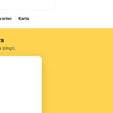
.
 orter
Karta
ts
billigt).