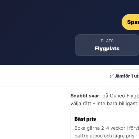
Spar
PLATS
Flygplats
✅ Jämför 1 u
Snabbt svar:
på Cuneo Flygpl
välja rätt - inte bara billigast.
Bäst pris
Boka gärna 2-4 veckor i förv
bättre utbud och lägre pris.