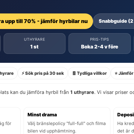
a upp till 70% - jämför hyrbilar nu
Snabbguide (2
UTHYRARE
PRIS-TIPS
1 st
Boka 2-4 v före
thyrare
⚡ Sök pris på 30 sek
🧾 Tydliga villkor
⭐ Jämför 
ats kan du jämföra hyrbil från
1 uthyrare
. Vi visar priser 
Minst drama
Deposi
äg för
Välj bränslepolicy "full-full" och filma
Ha kred
bilen vid upphämtning.
det är 