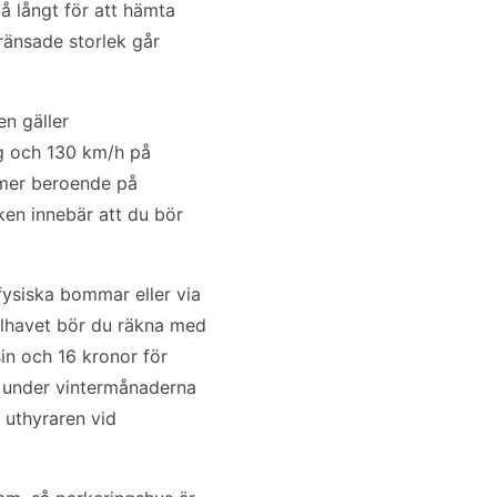
å långt för att hämta
ränsade storlek går
en gäller
äg och 130 km/h på
ommer beroende på
ken innebär att du bör
fysiska bommar eller via
delhavet bör du räkna med
sin och 16 kronor för
 du under vintermånaderna
 uthyraren vid