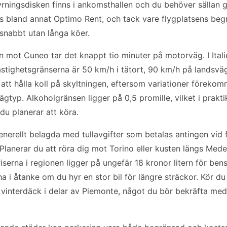
yrningsdisken finns i ankomsthallen och du behöver sällan g
nns bland annat Optimo Rent, och tack vare flygplatsens beg
nabbt utan långa köer.
en mot Cuneo tar det knappt tio minuter på motorväg. I Itali
hastighetsgränserna är 50 km/h i tätort, 90 km/h på landsv
 att hålla koll på skyltningen, eftersom variationer förek
gtyp. Alkoholgränsen ligger på 0,5 promille, vilket i prakti
du planerar att köra.
generellt belagda med tullavgifter som betalas antingen vid 
 Planerar du att röra dig mot Torino eller kusten längs Me
iserna i regionen ligger på ungefär 18 kronor litern för ben
t ha i åtanke om du hyr en stor bil för längre sträckor. Kör
 vinterdäck i delar av Piemonte, något du bör bekräfta med