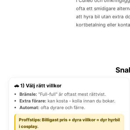
I Cuneo och omkringligg
ofta ett smidigare altern
att hyra bil utan extra d
kortbetalning eller kont
Snab
🚗 1) Välj rätt villkor
Bränsle:
"Full-full" är oftast mest rättvist.
Extra förare:
kan kosta - kolla innan du bokar.
Automat:
ofta dyrare och färre.
Proffstips: Billigast pris + dyra villkor = dyr hyrbil
i cosplay.