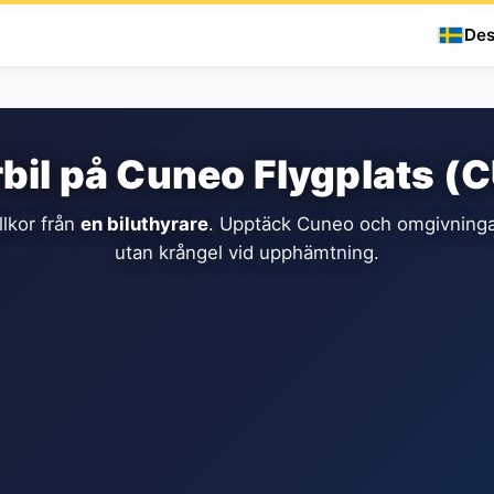
Des
bil på Cuneo Flygplats (
llkor från
en biluthyrare
. Upptäck Cuneo och omgivningar
utan krångel vid upphämtning.