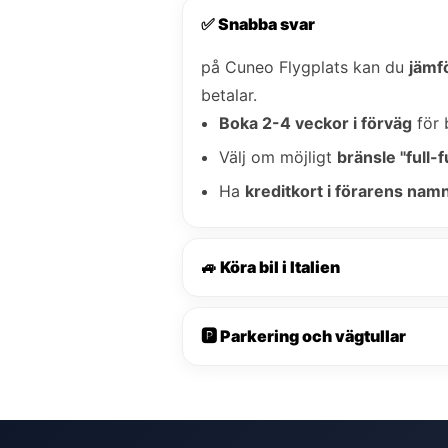
✅ Snabba svar
på Cuneo Flygplats kan du
jämfö
betalar.
Boka 2-4 veckor i förväg
för 
Välj om möjligt
bränsle "full-fu
Ha
kreditkort i förarens nam
🚙 Köra bil i Italien
🅿️ Parkering och vägtullar