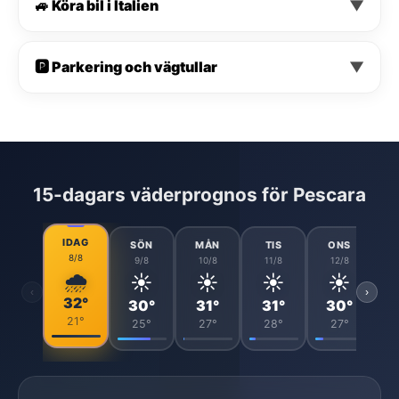
🚙 Köra bil i Italien
▼
🅿️ Parkering och vägtullar
▼
15-dagars väderprognos för Pescara
IDAG
SÖN
MÅN
TIS
ONS
8/8
9/8
10/8
11/8
12/8
🌧️
☀️
☀️
☀️
☀️
‹
›
32°
30°
31°
31°
30°
21°
25°
27°
28°
27°