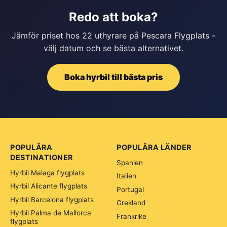
Redo att boka?
Jämför priset hos 22 uthyrare på Pescara Flygplats -
välj datum och se bästa alternativet.
Boka hyrbil till bästa pris
POPULÄRA
POPULÄRA LÄNDER
DESTINATIONER
Spanien
Hyrbil Malaga flygplats
Italien
Hyrbil Alicante flygplats
Portugal
Hyrbil Barcelona flygplats
Grekland
Hyrbil Palma de Mallorca
Frankrike
flygplats