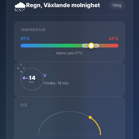
🌧️
Regn, Växlande molnighet
Idag
TEMPERATUR
21°C
32°C
Känns som 27°C
S
O
V
N
V
14
m/s
Vindby: 18 m/s
SOL