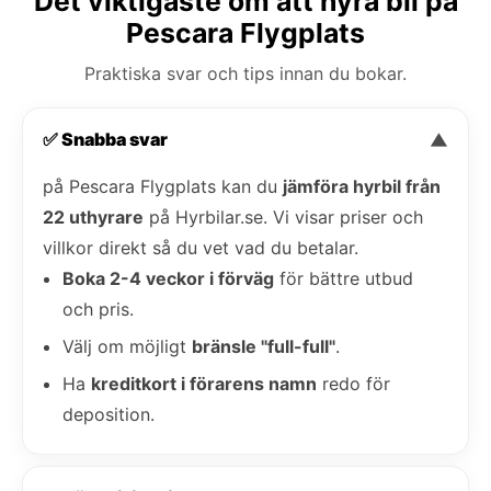
Det viktigaste om att hyra bil på
Pescara Flygplats
Praktiska svar och tips innan du bokar.
✅ Snabba svar
▼
på Pescara Flygplats kan du
jämföra hyrbil från
22 uthyrare
på Hyrbilar.se. Vi visar priser och
villkor direkt så du vet vad du betalar.
Boka 2-4 veckor i förväg
för bättre utbud
och pris.
Välj om möjligt
bränsle "full-full"
.
Ha
kreditkort i förarens namn
redo för
deposition.