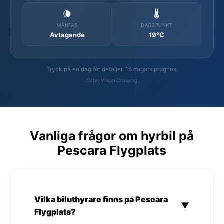
🌘
🌡️
MÅNFAS
DAGGPUNKT
Avtagande
19°C
Tryck på en dag för detaljer. 15 dagars prognos.
Data: Visual Crossing
Vanliga frågor om hyrbil på
Pescara Flygplats
Vilka biluthyrare finns på Pescara
▼
Flygplats?