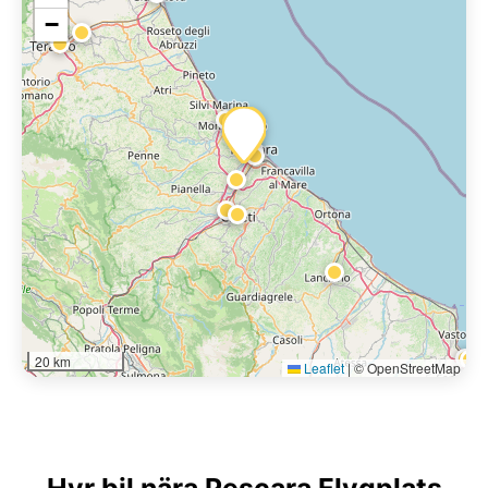
−
20 km
Leaflet
|
© OpenStreetMap
Hyr bil nära Pescara Flygplats