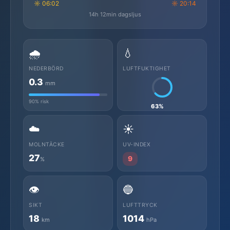
☼ 06:02
☼ 20:14
14h 12min dagsljus
🌧️
💧
NEDERBÖRD
LUFTFUKTIGHET
0.3
mm
90% risk
63%
☁️
☀️
MOLNTÄCKE
UV-INDEX
27
9
%
👁️
🔵
SIKT
LUFTTRYCK
18
1014
km
hPa