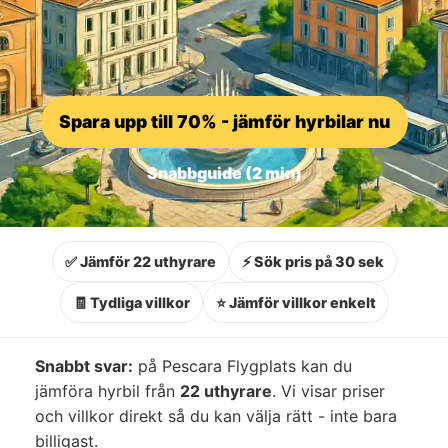
Spara upp till 70% - jämför hyrbilar nu
Snabbguide (2 min)
✅ Jämför 22 uthyrare
⚡ Sök pris på 30 sek
🧾 Tydliga villkor
⭐ Jämför villkor enkelt
Snabbt svar:
på Pescara Flygplats kan du
jämföra hyrbil från
22 uthyrare
. Vi visar priser
och villkor direkt så du kan välja rätt - inte bara
billigast.