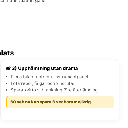
ell nödsituation gäller
plats
📸 3) Upphämtning utan drama
Filma bilen runtom + instrumentpanel.
Fota repor, fälgar och vindruta.
Spara kvitto vid tankning före återlämning.
60 sek nu kan spara 6 veckors mejlkrig.