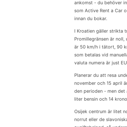
ankomst - du behöver int
som Active Rent a Car oc
innan du bokar.
I Kroatien gäller strikta
Promillegränsen är noll
är 50 km/h i tätort, 90 
som betalas vid manuella
valuta numera är just EUR
Planerar du att resa und
november och 15 april är
den perioden - men det ä
liter bensin och 14 kronor
Osijek centrum är litet n
norrut eller de slavonis