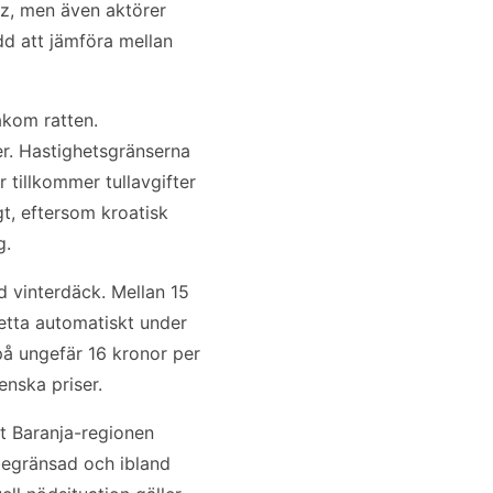
iz, men även aktörer
dd att jämföra mellan
bakom ratten.
er. Hastighetsgränserna
 tillkommer tullavgifter
gt, eftersom kroatisk
g.
ed vinterdäck. Mellan 15
detta automatiskt under
på ungefär 16 kronor per
venska priser.
lt Baranja-regionen
 begränsad och ibland