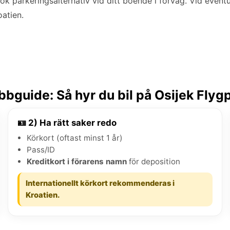
ök parkeringsalternativ vid ditt boende i förväg. Vid eventu
oatien.
bguide: Så hyr du bil på Osijek Flyg
🪪 2) Ha rätt saker redo
Körkort (oftast minst 1 år)
Pass/ID
Kreditkort i förarens namn
för deposition
Internationellt körkort rekommenderas i
Kroatien.