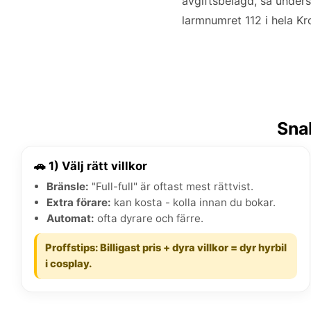
avgiftsbelagd, så unders
larmnumret 112 i hela Kr
Snab
🚗 1) Välj rätt villkor
Bränsle:
"Full-full" är oftast mest rättvist.
Extra förare:
kan kosta - kolla innan du bokar.
Automat:
ofta dyrare och färre.
Proffstips: Billigast pris + dyra villkor = dyr hyrbil
i cosplay.