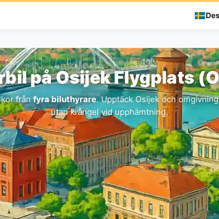
Des
rbil på Osijek Flygplats (O
lkor från
fyra biluthyrare
. Upptäck Osijek och omgivninga
utan krångel vid upphämtning.