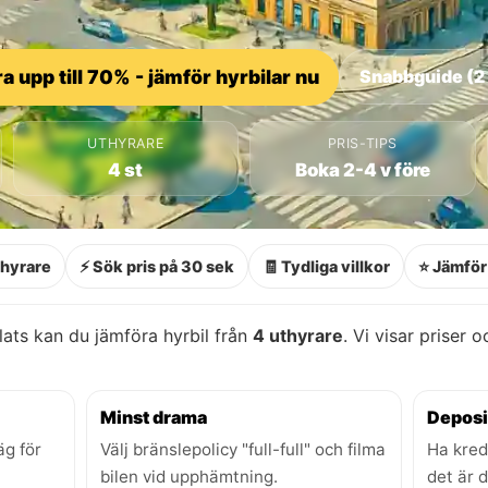
a upp till 70% - jämför hyrbilar nu
Snabbguide (2
UTHYRARE
PRIS-TIPS
4 st
Boka 2-4 v före
thyrare
⚡ Sök pris på 30 sek
🧾 Tydliga villkor
⭐ Jämför 
lats kan du jämföra hyrbil från
4 uthyrare
. Vi visar priser 
Minst drama
Deposi
äg för
Välj bränslepolicy "full-full" och filma
Ha kred
bilen vid upphämtning.
det är 