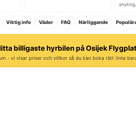
snyting
Viktig info
Väder
FAQ
Närliggande
Populära
itta billigaste hyrbilen på Osijek Flygpla
um - vi visar priser och villkor så du kan boka rätt (inte bara 