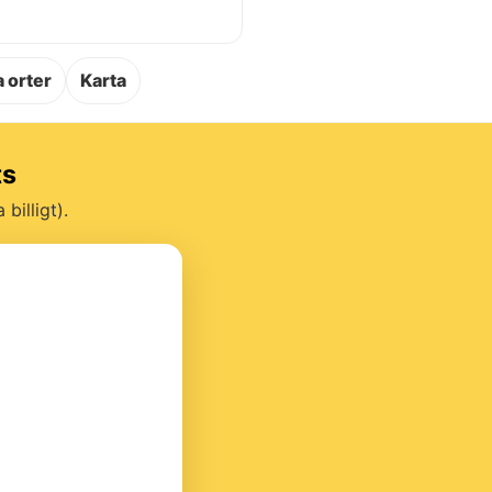
.
 orter
Karta
ts
billigt).