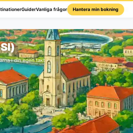
tinationer
Guider
Vanliga frågor
Hantera min bokning
SI)
rna i din egen takt -