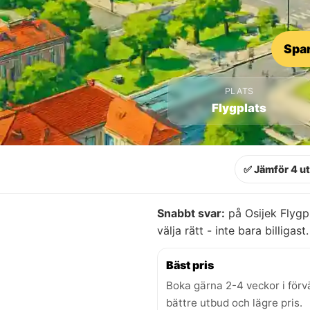
Spar
PLATS
Flygplats
✅ Jämför 4 u
Snabbt svar:
på Osijek Flygp
välja rätt - inte bara billigast.
Bäst pris
Boka gärna 2-4 veckor i förv
bättre utbud och lägre pris.