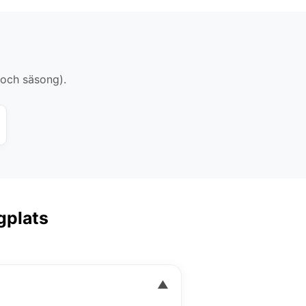
 och säsong).
gplats
▼