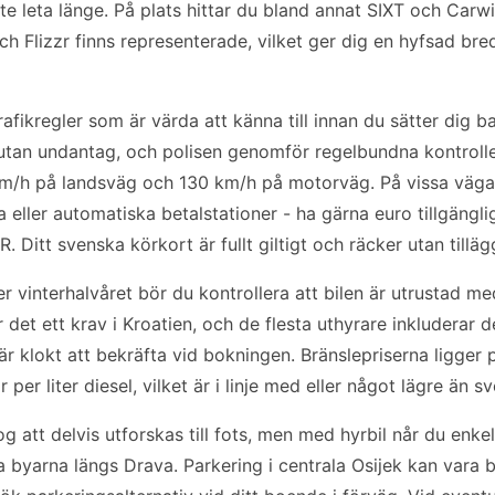
e leta länge. På plats hittar du bland annat SIXT och Carw
h Flizzr finns representerade, vilket ger dig en hyfsad bre
 trafikregler som är värda att känna till innan du sätter dig 
, utan undantag, och polisen genomför regelbundna kontroll
km/h på landsväg och 130 km/h på motorväg. På vissa vägar
 eller automatiska betalstationer - ha gärna euro tillgängli
. Ditt svenska körkort är fullt giltigt och räcker utan tilläg
er vinterhalvåret bör du kontrollera att bilen är utrustad m
 det ett krav i Kroatien, och de flesta uthyrare inkluderar 
r klokt att bekräfta vid bokningen. Bränslepriserna ligger 
 per liter diesel, vilket är i linje med eller något lägre än s
og att delvis utforskas till fots, men med hyrbil når du enke
ka byarna längs Drava. Parkering i centrala Osijek kan vara