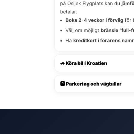
på Osijek Flygplats kan du
jämfö
betalar.
Boka 2-4 veckor i förväg
för 
Välj om möjligt
bränsle "full-fu
Ha
kreditkort i förarens nam
🚙 Köra bil i Kroatien
🅿️ Parkering och vägtullar