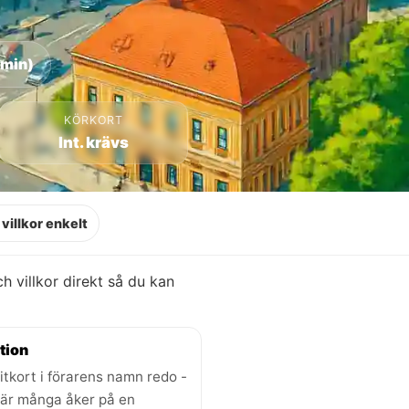
 min)
KÖRKORT
Int. krävs
villkor enkelt
och villkor direkt så du kan
tion
itkort i förarens namn redo -
där många åker på en