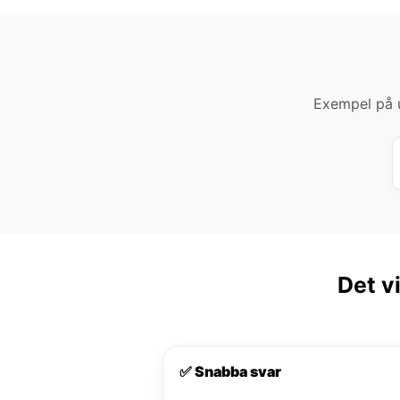
Exempel på u
Det v
✅ Snabba svar