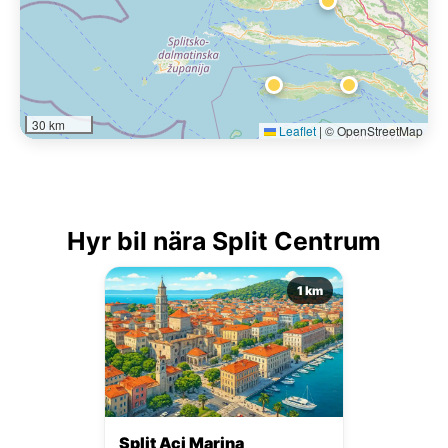
30 km
Leaflet
|
© OpenStreetMap
Hyr bil nära Split Centrum
1 km
Split Aci Marina