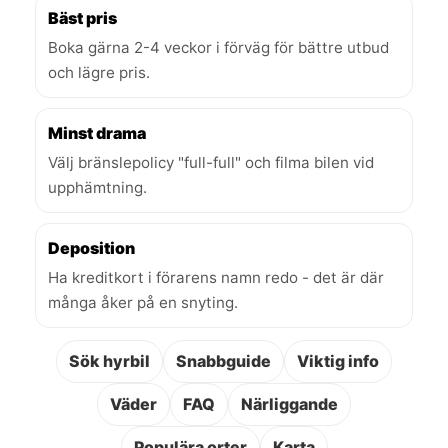
Bäst pris
Boka gärna 2-4 veckor i förväg för bättre utbud
och lägre pris.
Minst drama
Välj bränslepolicy "full-full" och filma bilen vid
upphämtning.
Deposition
Ha kreditkort i förarens namn redo - det är där
många åker på en snyting.
Sök hyrbil
Snabbguide
Viktig info
Väder
FAQ
Närliggande
Populära orter
Karta