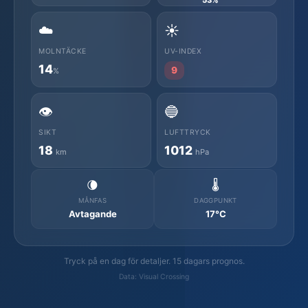
☁️
☀️
MOLNTÄCKE
UV-INDEX
14
9
%
👁️
🔵
SIKT
LUFTTRYCK
18
1012
km
hPa
🌘
🌡️
MÅNFAS
DAGGPUNKT
Avtagande
17°C
Tryck på en dag för detaljer. 15 dagars prognos.
Data: Visual Crossing