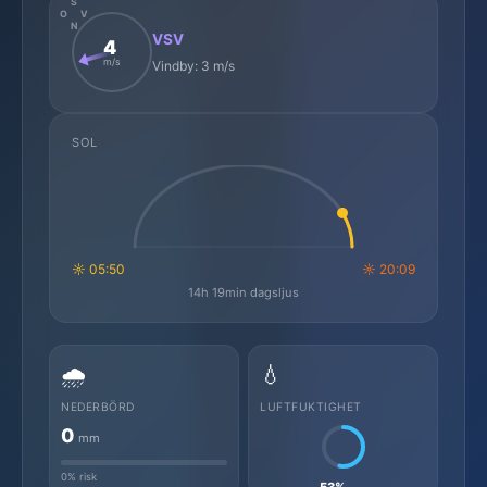
S
O
V
N
VSV
4
m/s
Vindby: 3 m/s
SOL
☼ 05:50
☼ 20:09
14h 19min dagsljus
🌧️
💧
NEDERBÖRD
LUFTFUKTIGHET
0
mm
0% risk
53%