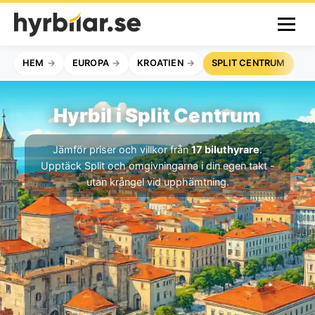
HEM
EUROPA
KROATIEN
SPLIT CENTRUM
Hyrbil i Split Centrum
Jämför priser och villkor från
17 biluthyrare
.
Upptäck Split och omgivningarna i din egen takt -
utan krångel vid upphämtning.