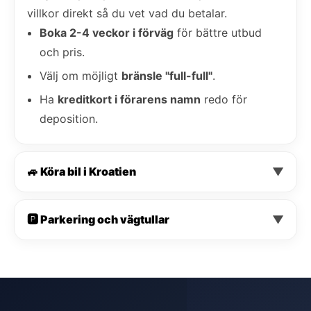
villkor direkt så du vet vad du betalar.
Boka 2-4 veckor i förväg
för bättre utbud
och pris.
Välj om möjligt
bränsle "full-full"
.
Ha
kreditkort i förarens namn
redo för
deposition.
🚙 Köra bil i Kroatien
▼
🅿️ Parkering och vägtullar
▼