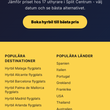
Jämför priset hos 17 uthyrare i Split Centrum - välj
datum och se bästa alternativet.
Boka hyrbil till bästa pris
POPULÄRA
POPULÄRA LÄNDER
DESTINATIONER
Spanien
Hyrbil Malaga flygplats
Italien
Hyrbil Alicante flygplats
Portugal
Hyrbil Barcelona flygplats
Grekland
Hyrbil Palma de Mallorca
Frankrike
flygplats
USA
Hyrbil Madrid flygplats
Thailand
Hyrbil Arlanda flygplats
Australien