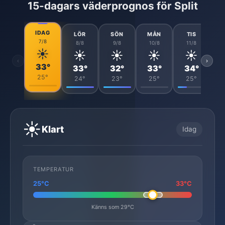
15-dagars väderprognos för Split
IDAG
LÖR
SÖN
MÅN
TIS
7/8
8/8
9/8
10/8
11/8
☀️
☀️
☀️
☀️
☀️
‹
›
33°
33°
32°
33°
34°
25°
24°
23°
25°
25°
☀️
Klart
Idag
TEMPERATUR
25°C
33°C
Känns som 29°C