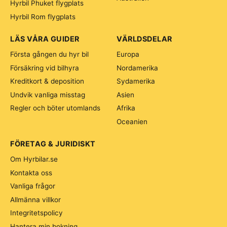
Hyrbil Phuket flygplats
Hyrbil Rom flygplats
LÄS VÅRA GUIDER
VÄRLDSDELAR
Första gången du hyr bil
Europa
Försäkring vid bilhyra
Nordamerika
Kreditkort & deposition
Sydamerika
Undvik vanliga misstag
Asien
Regler och böter utomlands
Afrika
Oceanien
FÖRETAG & JURIDISKT
Om Hyrbilar.se
Kontakta oss
Vanliga frågor
Allmänna villkor
Integritetspolicy
Hantera min bokning