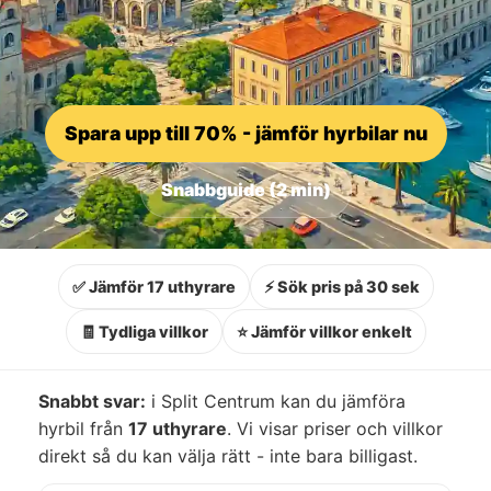
Spara upp till 70% - jämför hyrbilar nu
Snabbguide (2 min)
✅ Jämför 17 uthyrare
⚡ Sök pris på 30 sek
🧾 Tydliga villkor
⭐ Jämför villkor enkelt
Snabbt svar:
i Split Centrum kan du jämföra
hyrbil från
17 uthyrare
. Vi visar priser och villkor
direkt så du kan välja rätt - inte bara billigast.