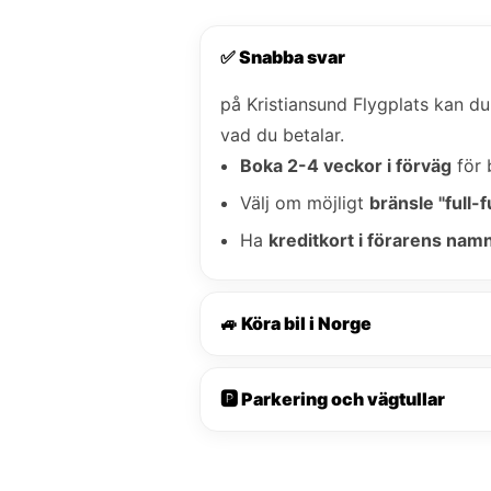
✅ Snabba svar
på Kristiansund Flygplats kan d
vad du betalar.
Boka 2-4 veckor i förväg
för 
Välj om möjligt
bränsle "full-fu
Ha
kreditkort i förarens nam
🚙 Köra bil i Norge
🅿️ Parkering och vägtullar