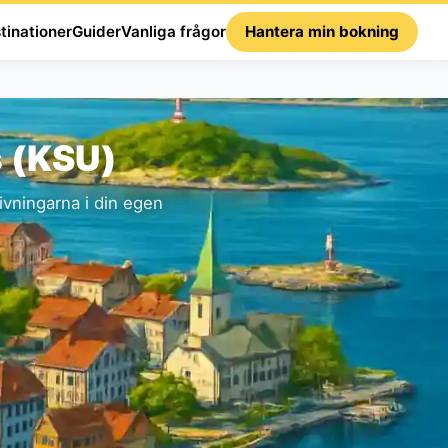
tinationer
Guider
Vanliga frågor
Hantera min bokning
s (KSU)
vningarna i din egen