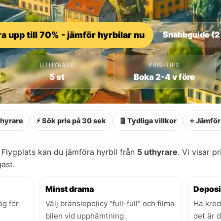
a upp till 70% - jämför hyrbilar nu
Snabbguide (2
UTHYRARE
PRIS-TIPS
5 st
Boka 2-4 v före
thyrare
⚡ Sök pris på 30 sek
🧾 Tydliga villkor
⭐ Jämför 
 Flygplats kan du jämföra hyrbil från
5 uthyrare
. Vi visar p
gast.
Minst drama
Deposi
äg för
Välj bränslepolicy "full-full" och filma
Ha kred
bilen vid upphämtning.
det är 