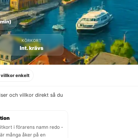
 min)
KÖRKORT
Int. krävs
villkor enkelt
riser och villkor direkt så du
tion
itkort i förarens namn redo -
där många åker på en