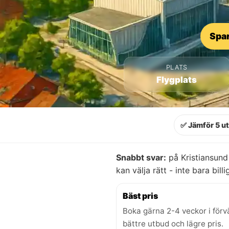
Spar
PLATS
Flygplats
✅ Jämför 5 u
Snabbt svar:
på Kristiansund
kan välja rätt - inte bara billi
Bäst pris
Boka gärna 2-4 veckor i förv
bättre utbud och lägre pris.