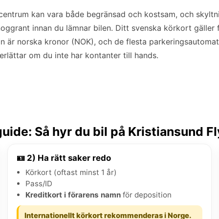
 centrum kan vara både begränsad och kostsam, och skyltnin
noggrant innan du lämnar bilen. Ditt svenska körkort gäller f
n är norska kronor (NOK), och de flesta parkeringsautomate
erlättar om du inte har kontanter till hands.
ide: Så hyr du bil på Kristiansund F
🪪 2) Ha rätt saker redo
Körkort (oftast minst 1 år)
Pass/ID
Kreditkort i förarens namn
för deposition
Internationellt körkort rekommenderas i Norge.