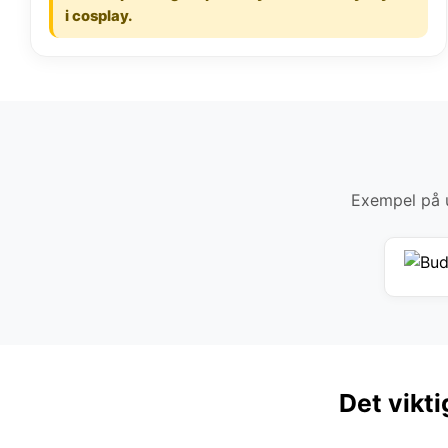
i cosplay.
Exempel på u
Det vikti