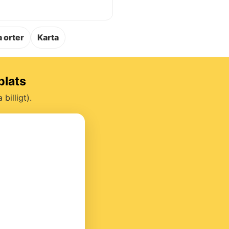
.
 orter
Karta
plats
billigt).