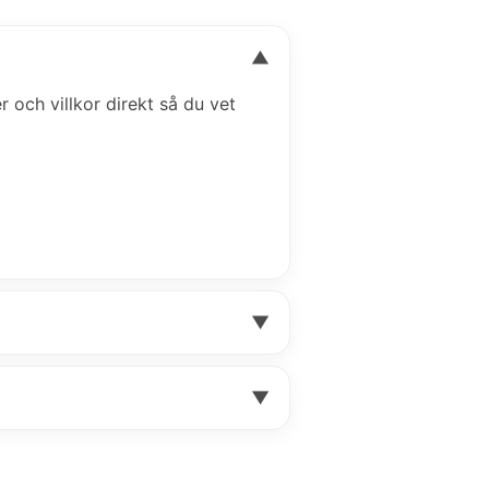
▼
er och villkor direkt så du vet
▼
▼