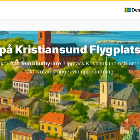
Des
 på Kristiansund Flygplat
lkor från
fem biluthyrare
. Upptäck Kristiansund och omgi
takt - utan krångel vid upphämtning.