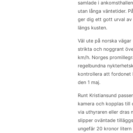
samlade i ankomsthallen
utan långa väntetider. På
ger dig ett gott urval a
längs kusten.
Väl ute på norska vägar 
strikta och noggrant öv
km/h. Norges promillegrä
regelbundna nykterhetsko
kontrollera att fordonet
den 1 maj.
Runt Kristiansund passer
kamera och kopplas till
via uthyraren eller dras 
slipper oväntade tillägg
ungefär 20 kronor litern 