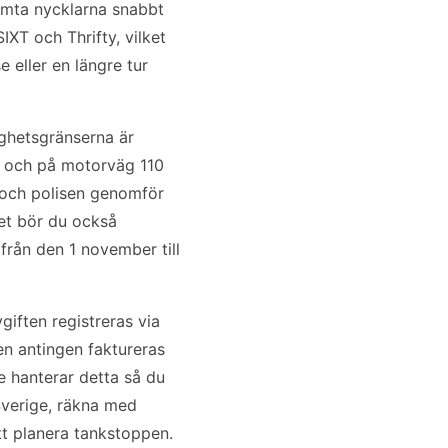
ämta nycklarna snabbt
IXT och Thrifty, vilket
 eller en längre tur
ighetsgränserna är
h och på motorväg 110
, och polisen genomför
ret bör du också
från den 1 november till
giften registreras via
en antingen faktureras
de hanterar detta så du
 Sverige, räkna med
att planera tankstoppen.