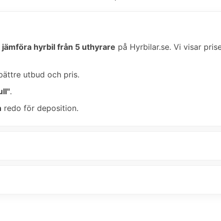
u
jämföra hyrbil från 5 uthyrare
på Hyrbilar.se. Vi visar pris
bättre utbud och pris.
ll"
.
n
redo för deposition.