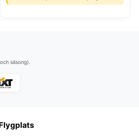
s
 och säsong).
 Flygplats