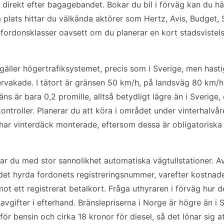
 direkt efter bagagebandet. Bokar du bil i förväg kan du h
 plats hittar du välkända aktörer som Hertz, Avis, Budget, S
v fordonsklasser oavsett om du planerar en kort stadsvistelse
gäller högertrafiksystemet, precis som i Sverige, men hast
ervakade. I tätort är gränsen 50 km/h, på landsväg 80 km/
ns är bara 0,2 promille, alltså betydligt lägre än i Sverige
ntroller. Planerar du att köra i området under vinterhalvå
 har vinterdäck monterade, eftersom dessa är obligatoriska 
ar du med stor sannolikhet automatiska vägtullstationer. Av
 det hyrda fordonets registreringsnummer, varefter kostnad
mot ett registrerat betalkort. Fråga uthyraren i förväg hur 
savgifter i efterhand. Bränslepriserna i Norge är högre än i
för bensin och cirka 18 kronor för diesel, så det lönar sig 