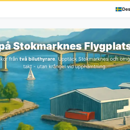
Des
 på Stokmarknes Flygplat
lkor från
två biluthyrare
. Upptäck Stokmarknes och omgi
takt - utan krångel vid upphämtning.