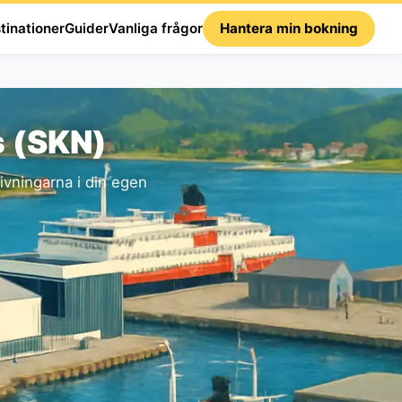
tinationer
Guider
Vanliga frågor
Hantera min bokning
s (SKN)
vningarna i din egen