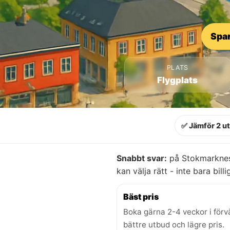
Spar
PLATS
Flygplats
✅ Jämför 2 u
Snabbt svar:
på Stokmarknes 
kan välja rätt - inte bara billi
Bäst pris
Boka gärna 2-4 veckor i förv
bättre utbud och lägre pris.