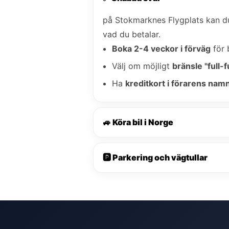
på Stokmarknes Flygplats kan 
vad du betalar.
Boka 2-4 veckor i förväg
för 
Välj om möjligt
bränsle "full-fu
Ha
kreditkort i förarens nam
🚙 Köra bil i Norge
🅿️ Parkering och vägtullar