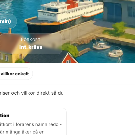
 min)
KÖRKORT
Int. krävs
villkor enkelt
priser och villkor direkt så du
tion
itkort i förarens namn redo -
där många åker på en