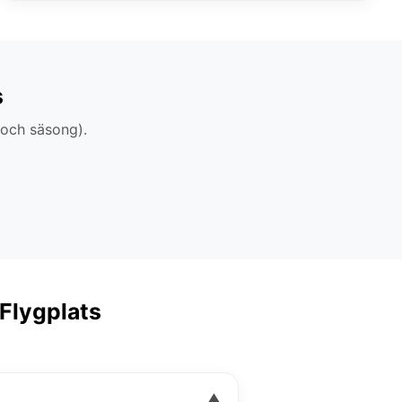
s
 och säsong).
 Flygplats
▼