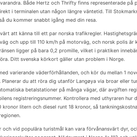
a varandra. Både Hertz och Thrifty finns representerade på 
rekt i terminalen utan någon längre väntetid. Till Stokmar
 så du kommer snabbt igång med din resa.
värt att känna till ett par norska trafikregler. Hastighetsgr
väg och upp till 110 km/h på motorväg, och norsk polis är k
änsen ligger på bara 0,2 promille, vilket i praktiken innebä
öra. Ditt svenska körkort gäller utan problem i Norge.
 med varierande väderförhållanden, och kör du mellan 1 no
. Planerar du att röra dig utanför Langøya via broar eller tu
utomatiska betalstationer på många vägar, där avgiften reg
 bilens registreringsnummer. Kontrollera med uthyraren hur de
 kronor litern och diesel runt 18 kronor, så tankningskost
 regionen.
r och vid populära turistmål kan vara förvånansvärt dyr, oc