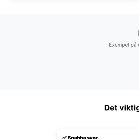
Exempel på u
Det vikti
✅ Snabba svar