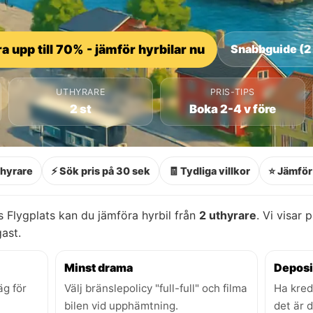
a upp till 70% - jämför hyrbilar nu
Snabbguide (2
UTHYRARE
PRIS-TIPS
2 st
Boka 2-4 v före
thyrare
⚡ Sök pris på 30 sek
🧾 Tydliga villkor
⭐ Jämför 
Flygplats kan du jämföra hyrbil från
2 uthyrare
. Vi visar 
gast.
Minst drama
Deposi
äg för
Välj bränslepolicy "full-full" och filma
Ha kred
bilen vid upphämtning.
det är 