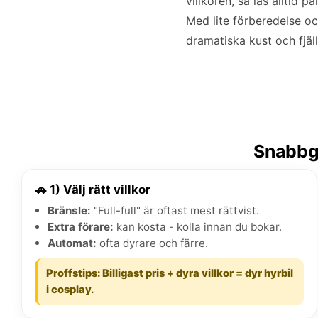
villkoren, så läs alltid
Med lite förberedelse och
dramatiska kust och fjäl
Snabbgu
🚗 1) Välj rätt villkor
Bränsle:
"Full-full" är oftast mest rättvist.
Extra förare:
kan kosta - kolla innan du bokar.
Automat:
ofta dyrare och färre.
Proffstips: Billigast pris + dyra villkor = dyr hyrbil
i cosplay.