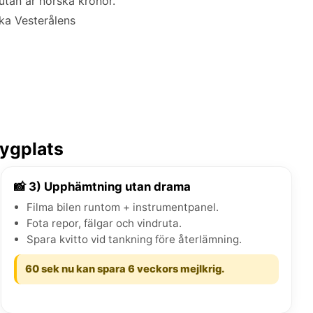
lutan är norska kronor.
ska Vesterålens
lygplats
📸 3) Upphämtning utan drama
Filma bilen runtom + instrumentpanel.
Fota repor, fälgar och vindruta.
Spara kvitto vid tankning före återlämning.
60 sek nu kan spara 6 veckors mejlkrig.