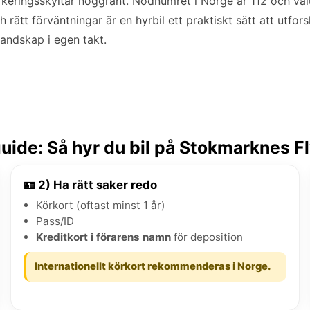
 parkeringsskyltar noggrant. Nödnumret i Norge är 112 och va
 rätt förväntningar är en hyrbil ett praktiskt sätt att utfor
landskap i egen takt.
ide: Så hyr du bil på Stokmarknes F
🪪 2) Ha rätt saker redo
Körkort (oftast minst 1 år)
Pass/ID
Kreditkort i förarens namn
för deposition
Internationellt körkort rekommenderas i Norge.