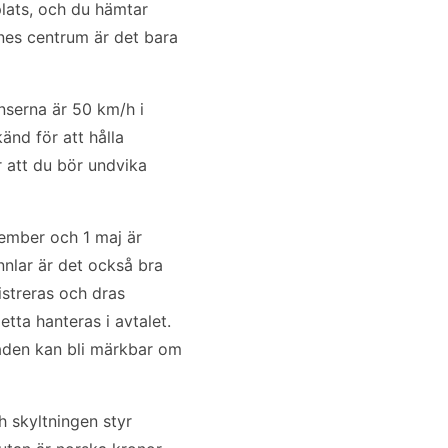
plats, och du hämtar
knes centrum är det bara
änserna är 50 km/h i
änd för att hålla
r att du bör undvika
vember och 1 maj är
nnlar är det också bra
istreras och dras
tta hanteras i avtalet.
naden kan bli märkbar om
h skyltningen styr