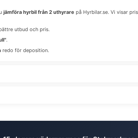
du
jämföra hyrbil från 2 uthyrare
på Hyrbilar.se. Vi visar pri
bättre utbud och pris.
ll"
.
n
redo för deposition.