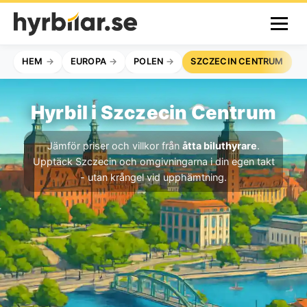
HEM
EUROPA
POLEN
SZCZECIN CENTRUM
Hyrbil i Szczecin Centrum
Jämför priser och villkor från
åtta biluthyrare
.
Upptäck Szczecin och omgivningarna i din egen takt
- utan krångel vid upphämtning.