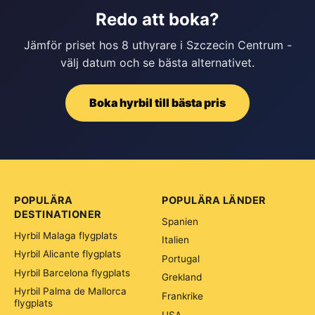
Redo att boka?
Jämför priset hos 8 uthyrare i Szczecin Centrum -
välj datum och se bästa alternativet.
Boka hyrbil till bästa pris
POPULÄRA
POPULÄRA LÄNDER
DESTINATIONER
Spanien
Hyrbil Malaga flygplats
Italien
Hyrbil Alicante flygplats
Portugal
Hyrbil Barcelona flygplats
Grekland
Hyrbil Palma de Mallorca
Frankrike
flygplats
USA