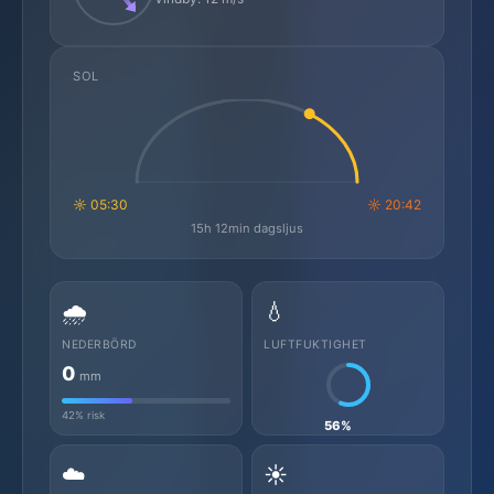
SOL
☼ 05:30
☼ 20:42
15h 12min dagsljus
🌧️
💧
NEDERBÖRD
LUFTFUKTIGHET
0
mm
42% risk
56%
☁️
☀️