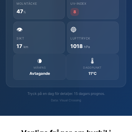
MOLNTÄCKE
UV-INDEX
47
8
%
👁️
🔵
SIKT
LUFTTRYCK
17
1018
km
hPa
🌘
🌡️
MÅNFAS
DAGGPUNKT
Avtagande
11°C
Tryck på en dag för detaljer. 15 dagars prognos.
Data: Visual Crossing