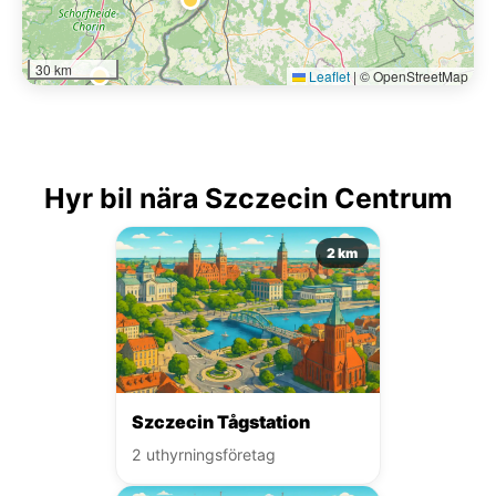
30 km
Leaflet
|
© OpenStreetMap
Hyr bil nära Szczecin Centrum
2 km
Szczecin Tågstation
2 uthyrningsföretag