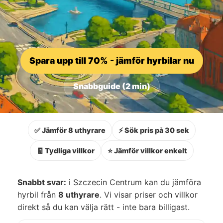
Spara upp till 70% - jämför hyrbilar nu
Snabbguide (2 min)
✅ Jämför 8 uthyrare
⚡ Sök pris på 30 sek
🧾 Tydliga villkor
⭐ Jämför villkor enkelt
Snabbt svar:
i Szczecin Centrum kan du jämföra
hyrbil från
8 uthyrare
. Vi visar priser och villkor
direkt så du kan välja rätt - inte bara billigast.