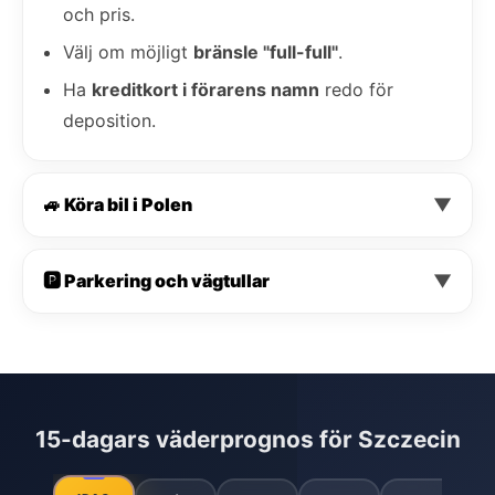
och pris.
Välj om möjligt
bränsle "full-full"
.
Ha
kreditkort i förarens namn
redo för
deposition.
🚙 Köra bil i Polen
▼
🅿️ Parkering och vägtullar
▼
15-dagars väderprognos för Szczecin