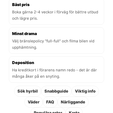
Bäst pris
Boka gärna 2-4 veckor i förväg för bättre utbud
och lägre pris.
Minst drama
Välj bränslepolicy "full-full" och filma bilen vid
upphämtning.
Deposition
Ha kreditkort i förarens namn redo - det är där
många åker på en snyting.
Sök hyrbil
Snabbguide
Viktig info
Väder
FAQ
Närliggande
Populära orter
Karta