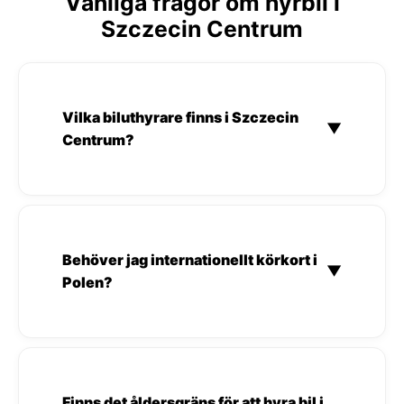
Vanliga frågor om hyrbil i
Szczecin Centrum
Vilka biluthyrare finns i Szczecin
▼
Centrum?
Behöver jag internationellt körkort i
▼
Polen?
Finns det åldersgräns för att hyra bil i