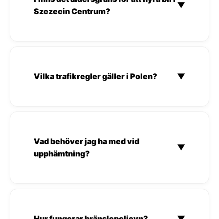
▼
Szczecin Centrum?
Vilka trafikregler gäller i Polen?
▼
Vad behöver jag ha med vid
▼
upphämtning?
Hur fungerar bränslepolicyn?
▼