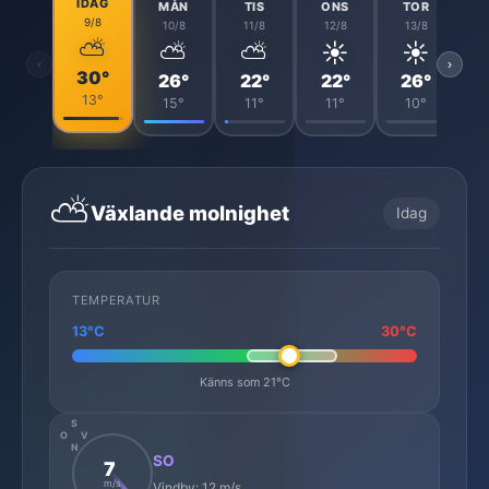
IDAG
MÅN
TIS
ONS
TOR
9/8
10/8
11/8
12/8
13/8
⛅
⛅
⛅
☀️
☀️
‹
›
30°
26°
22°
22°
26°
13°
15°
11°
11°
10°
⛅
Växlande molnighet
Idag
TEMPERATUR
13°C
30°C
Känns som 21°C
S
O
V
N
SO
7
m/s
Vindby: 12 m/s