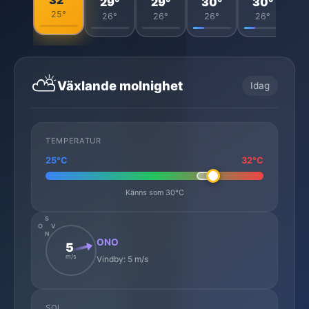
32°
29°
29°
30°
30°
25°
26°
26°
26°
26°
⛅
Växlande molnighet
Idag
TEMPERATUR
25°C
32°C
Känns som 30°C
S
O
V
N
ONO
5
m/s
Vindby: 5 m/s
SOL