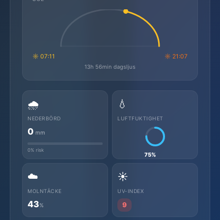
☼ 07:11
☼ 21:07
13h 56min dagsljus
🌧️
💧
NEDERBÖRD
LUFTFUKTIGHET
0
mm
0% risk
75%
☁️
☀️
MOLNTÄCKE
UV-INDEX
43
9
%