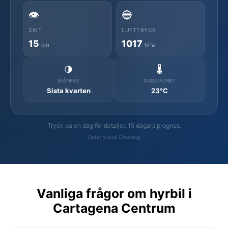
👁️
🔵
SIKT
LUFTTRYCK
15
1017
km
hPa
🌗
🌡️
MÅNFAS
DAGGPUNKT
Sista kvarten
23°C
Tryck på en dag för detaljer. 15 dagars prognos.
Data: Visual Crossing
Vanliga frågor om hyrbil i
Cartagena Centrum