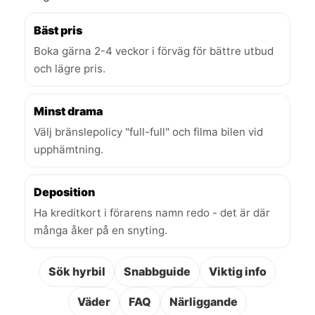
Bäst pris
Boka gärna 2-4 veckor i förväg för bättre utbud
och lägre pris.
Minst drama
Välj bränslepolicy "full-full" och filma bilen vid
upphämtning.
Deposition
Ha kreditkort i förarens namn redo - det är där
många åker på en snyting.
Sök hyrbil
Snabbguide
Viktig info
Väder
FAQ
Närliggande