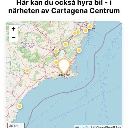
Här kan du också hyra bil - i
närheten av Cartagena Centrum
+
−
30 km
Leaflet
|
© OpenStreetMap