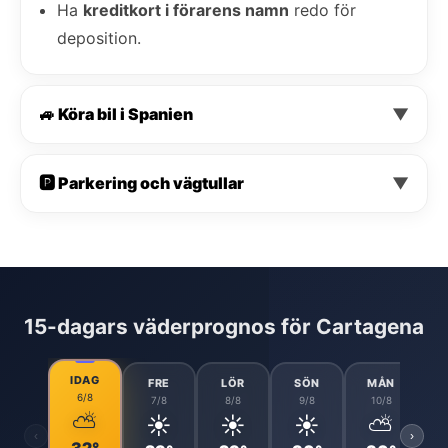
Ha
kreditkort i förarens namn
redo för
deposition.
🚙 Köra bil i Spanien
▼
🅿️ Parkering och vägtullar
▼
15-dagars väderprognos för Cartagena
IDAG
FRE
LÖR
SÖN
MÅN
6/8
7/8
8/8
9/8
10/8
⛅
☀️
☀️
☀️
⛅
‹
›