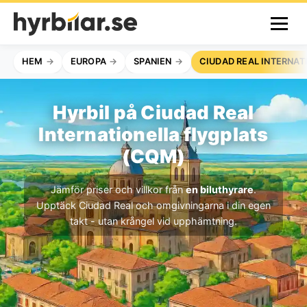
HEM
EUROPA
SPANIEN
CIUDAD REAL INTERNAT
Hyrbil på Ciudad Real
Internationella flygplats
(CQM)
Jämför priser och villkor från
en biluthyrare
.
Upptäck Ciudad Real och omgivningarna i din egen
takt - utan krångel vid upphämtning.