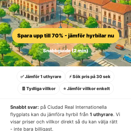
Spara upp till 70% - jämför hyrbilar nu
Snabbguide (2 min)
✅ Jämför 1 uthyrare
⚡ Sök pris på 30 sek
🧾 Tydliga villkor
⭐ Jämför villkor enkelt
Snabbt svar:
på Ciudad Real Internationella
flygplats kan du jämföra hyrbil från
1 uthyrare
. Vi
visar priser och villkor direkt så du kan välja rätt
- inte bara billigast.