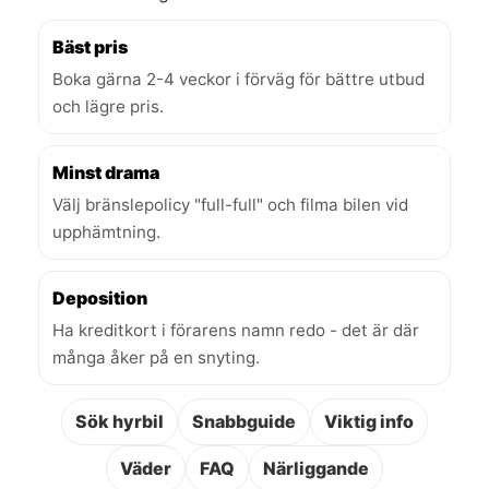
Bäst pris
Boka gärna 2-4 veckor i förväg för bättre utbud
och lägre pris.
Minst drama
Välj bränslepolicy "full-full" och filma bilen vid
upphämtning.
Deposition
Ha kreditkort i förarens namn redo - det är där
många åker på en snyting.
Sök hyrbil
Snabbguide
Viktig info
Väder
FAQ
Närliggande