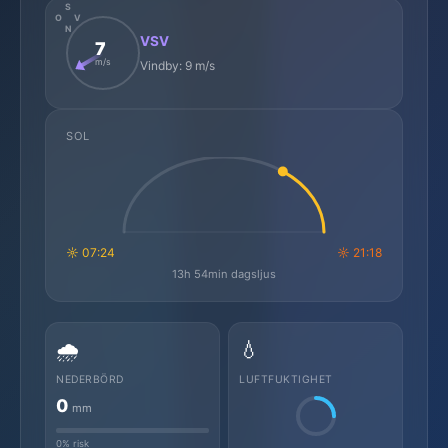
S
O
V
N
VSV
7
m/s
Vindby: 9 m/s
SOL
☼ 07:24
☼ 21:18
13h 54min dagsljus
🌧️
💧
NEDERBÖRD
LUFTFUKTIGHET
0
mm
0% risk