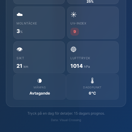
25%
☁️
☀️
MOLNTÄCKE
UV-INDEX
3
9
%
👁️
🔵
SIKT
LUFTTRYCK
21
1014
km
hPa
🌘
🌡️
MÅNFAS
DAGGPUNKT
Avtagande
6°C
Tryck på en dag för detaljer. 15 dagars prognos.
Data: Visual Crossing