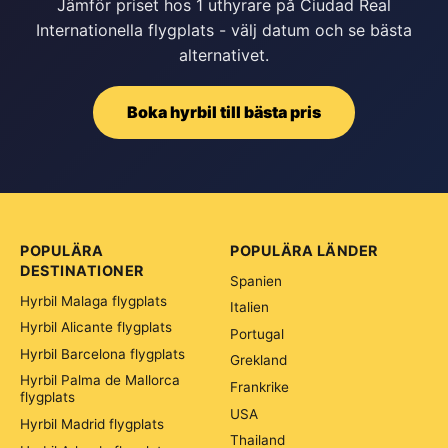
Jämför priset hos 1 uthyrare på Ciudad Real
Internationella flygplats - välj datum och se bästa
alternativet.
Boka hyrbil till bästa pris
POPULÄRA
POPULÄRA LÄNDER
DESTINATIONER
Spanien
Hyrbil Malaga flygplats
Italien
Hyrbil Alicante flygplats
Portugal
Hyrbil Barcelona flygplats
Grekland
Hyrbil Palma de Mallorca
Frankrike
flygplats
USA
Hyrbil Madrid flygplats
Thailand