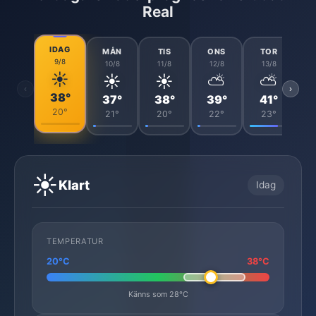
Real
IDAG
MÅN
TIS
ONS
TOR
9/8
10/8
11/8
12/8
13/8
☀️
☀️
☀️
⛅
⛅
‹
›
38°
37°
38°
39°
41°
20°
21°
20°
22°
23°
☀️
Klart
Idag
TEMPERATUR
20°C
38°C
Känns som 28°C