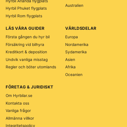
Hyrbil Arlanda flygplats
Australien
Hyrbil Phuket flygplats
Hyrbil Rom flygplats
LÄS VÅRA GUIDER
VÄRLDSDELAR
Första gången du hyr bil
Europa
Försäkring vid bilhyra
Nordamerika
Kreditkort & deposition
Sydamerika
Undvik vanliga misstag
Asien
Regler och böter utomlands
Afrika
Oceanien
FÖRETAG & JURIDISKT
Om Hyrbilar.se
Kontakta oss
Vanliga frågor
Allmänna villkor
Integritetspolicy