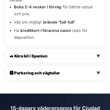
Boka 2-4 veckor i förväg
för bättre utbud
och pris.
Välj om möjligt
bränsle "full-full"
.
Ha
kreditkort i förarens namn
redo för
deposition.
🚙 Köra bil i Spanien
▼
🅿️ Parkering och vägtullar
▼
15-dagars väderprognos för Ciudad