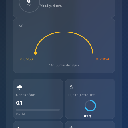
6
m/s
Vindby: 4 m/s
SOL
☼ 05:56
☼ 20:54
14h 58min dagsljus
🌧️
💧
NEDERBÖRD
LUFTFUKTIGHET
0.1
mm
0% risk
69%