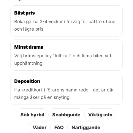
Bäst pris
Boka gärna 2-4 veckor i förväg för bättre utbud
och lägre pris.
Minst drama
Välj bränslepolicy "full-full" och filma bilen vid
upphämtning.
Deposition
Ha kreditkort i förarens namn redo - det är där
många åker på en snyting.
Sök hyrbil
Snabbguide
Viktig info
Väder
FAQ
Närliggande