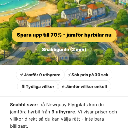
Spara upp till 70% - jämför hyrbilar nu
Snabbguide (2 min)
✅ Jämför 9 uthyrare
⚡ Sök pris på 30 sek
🧾 Tydliga villkor
⭐ Jämför villkor enkelt
Snabbt svar:
på Newquay Flygplats kan du
jämföra hyrbil från
9 uthyrare
. Vi visar priser och
villkor direkt så du kan välja rätt - inte bara
billigast.