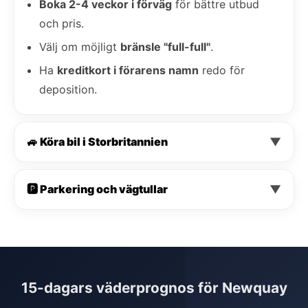
Boka 2-4 veckor i förväg
för bättre utbud
och pris.
Välj om möjligt
bränsle "full-full"
.
Ha
kreditkort i förarens namn
redo för
deposition.
🚙 Köra bil i Storbritannien
▼
🅿️ Parkering och vägtullar
▼
15-dagars väderprognos för Newquay