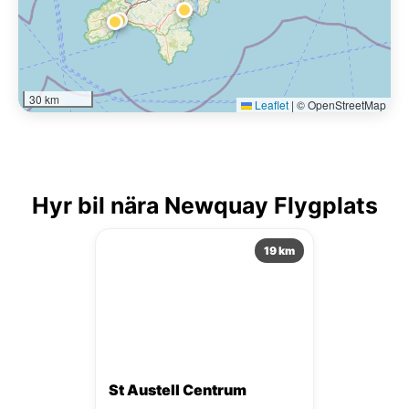
30 km
Leaflet
|
© OpenStreetMap
Hyr bil nära Newquay Flygplats
19 km
St Austell Centrum