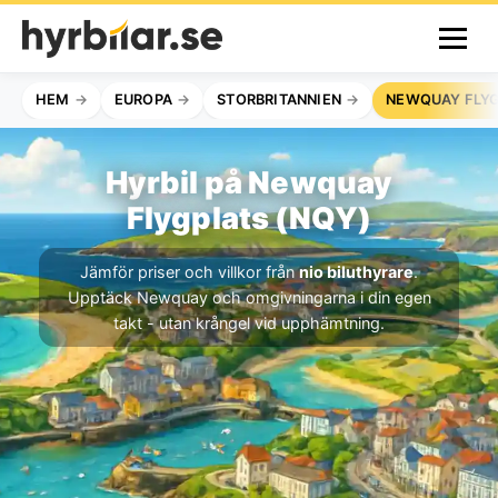
HEM
EUROPA
STORBRITANNIEN
NEWQUAY FLY
Hyrbil på Newquay
Flygplats (NQY)
Jämför priser och villkor från
nio biluthyrare
.
Upptäck Newquay och omgivningarna i din egen
takt - utan krångel vid upphämtning.