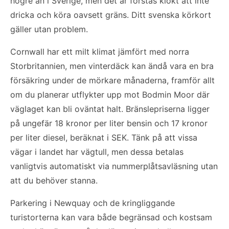
högre än i Sverige, men det är förstås klokt att inte
dricka och köra oavsett gräns. Ditt svenska körkort
gäller utan problem.
Cornwall har ett milt klimat jämfört med norra
Storbritannien, men vinterdäck kan ändå vara en bra
försäkring under de mörkare månaderna, framför allt
om du planerar utflykter upp mot Bodmin Moor där
väglaget kan bli oväntat halt. Bränslepriserna ligger
på ungefär 18 kronor per liter bensin och 17 kronor
per liter diesel, beräknat i SEK. Tänk på att vissa
vägar i landet har vägtull, men dessa betalas
vanligtvis automatiskt via nummerplåtsavläsning utan
att du behöver stanna.
Parkering i Newquay och de kringliggande
turistorterna kan vara både begränsad och kostsam