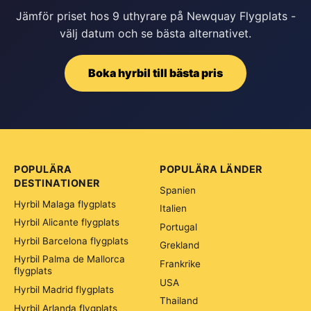
Jämför priset hos 9 uthyrare på Newquay Flygplats -
välj datum och se bästa alternativet.
Boka hyrbil till bästa pris
POPULÄRA
POPULÄRA LÄNDER
DESTINATIONER
Spanien
Hyrbil Malaga flygplats
Italien
Hyrbil Alicante flygplats
Portugal
Hyrbil Barcelona flygplats
Grekland
Hyrbil Palma de Mallorca
Frankrike
flygplats
USA
Hyrbil Madrid flygplats
Thailand
Hyrbil Arlanda flygplats