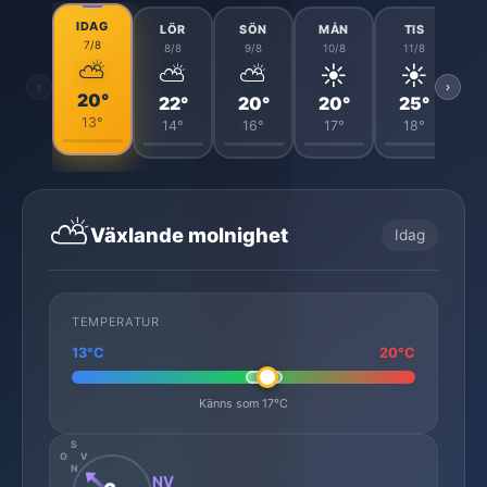
IDAG
LÖR
SÖN
MÅN
TIS
7/8
8/8
9/8
10/8
11/8
⛅
⛅
⛅
☀️
☀️
‹
›
20°
22°
20°
20°
25°
13°
14°
16°
17°
18°
⛅
Växlande molnighet
Idag
TEMPERATUR
13°C
20°C
Känns som 17°C
S
O
V
N
NV