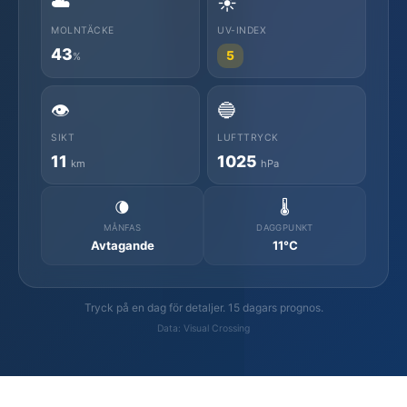
☁️
☀️
MOLNTÄCKE
UV-INDEX
43
5
%
👁️
🔵
SIKT
LUFTTRYCK
11
1025
km
hPa
🌘
🌡️
MÅNFAS
DAGGPUNKT
Avtagande
11°C
Tryck på en dag för detaljer. 15 dagars prognos.
Data: Visual Crossing